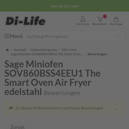
ONLINE SEIT 2007
0
Ihr Konto
Warenkorb
Zur Kasse
Menü
Suche
Startseite
Haushalt
Küchenkleingeräte
Mini-Ofen
Sage Miniofen SOV860BSS4EEU1 The Smart Oven ...
Bewertungen
Sage Miniofen
SOV860BSS4EEU1 The
Smart Oven Air Fryer
edelstahl
Bewertungen
Close
Zu diesem Artikel existieren noch keine Bewertungen
×
Zurück