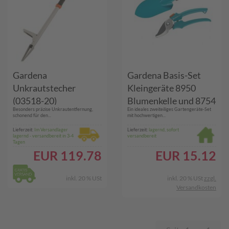
Gardena
Gardena Basis-Set
Unkrautstecher
Kleingeräte 8950
(03518-20)
Blumenkelle und 8754
Besonders präzise Unkrautentfernung,
Ein ideales zweiteiliges Gartengeräte-Set
Gartenschere
schonend für den...
mit hochwertigen...
Lieferzeit:
Im Versandlager
Lieferzeit:
lagernd, sofort
lagernd - versandbereit in 3-4
versandbereit
Tagen
EUR
119.78
EUR
15.12
inkl. 20 % USt
inkl. 20 % USt
zzgl.
Versandkosten