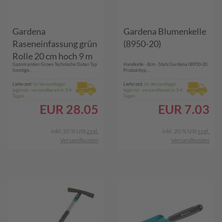
Gardena
Gardena Blumenkelle
Raseneinfassung grün
(8950-20)
Rolle 20 cm hoch 9 m
Gazonranden Groen Technische Daten Typ
Handkelle - 8cm - Stahl Gardena 08950-20.
lang (00540-20)
Sonstige...
Produkttyp:...
Lieferzeit:
Im Versandlager
Lieferzeit:
Im Versandlager
lagernd - versandbereit in 3-4
lagernd - versandbereit in 3-4
Tagen
Tagen
EUR
28.05
EUR
7.03
inkl. 20 % USt
zzgl.
inkl. 20 % USt
zzgl.
Versandkosten
Versandkosten