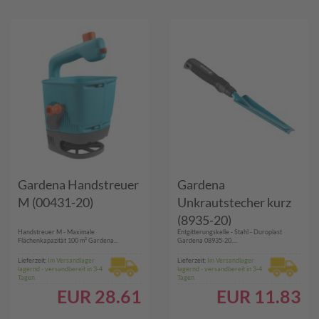
Gardena Handstreuer
Gardena
M (00431-20)
Unkrautstecher kurz
(8935-20)
Handstreuer M - Maximale
Entgitterungskelle - Stahl - Duroplast
Flächenkapazität 100 m² Gardena...
Gardena 08935-20....
Lieferzeit:
Im Versandlager
Lieferzeit:
Im Versandlager
lagernd - versandbereit in 3-4
lagernd - versandbereit in 3-4
Tagen
Tagen
EUR
28.61
EUR
11.83