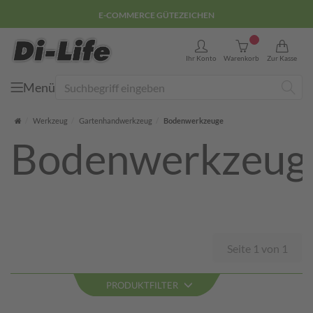
E-COMMERCE GÜTEZEICHEN
0
Ihr Konto
Warenkorb
Zur Kasse
Menü
Suche
Startseite
Werkzeug
Gartenhandwerkzeug
Bodenwerkzeuge
Bodenwerkzeug
Seite 1 von 1
PRODUKTFILTER