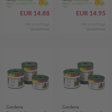
Lieferzeit:
Im Versandlager
Lieferzeit:
Im Versandlager
lagernd - versandbereit in 3-4
lagernd - versandbereit in 3-4
Tagen
Tagen
EUR
14.88
EUR
14.95
inkl. 20 % USt
zzgl.
inkl. 20 % USt
zzgl.
Versandkosten
Versandkosten
Gardena
Gardena