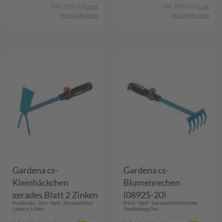
inkl. 20 % USt
zzgl.
inkl. 20 % USt
zzgl.
Versandkosten
Versandkosten
Gardena cs-
Gardena cs-
Kleinhäckchen
Blumenrechen
gerades Blatt 2 Zinken
(08925-20)
Handhacke - 5cm - Stahl - Duroplast Zum
8.5cm - Stahl - Duroplast Komfortable
(08913-20)
Lockern, Lüften...
Handhabung Der...