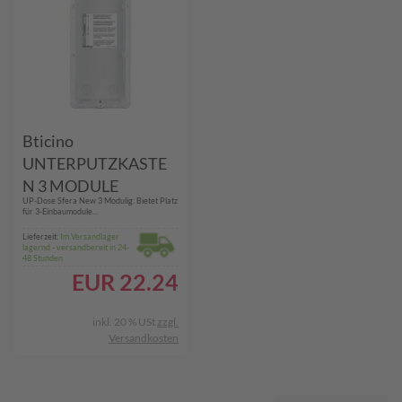
Bticino
UNTERPUTZKASTE
N 3 MODULE
UP-Dose Sfera New 3 Modulig: Bietet Platz
(350030)
für 3-Einbaumodule...
Lieferzeit:
Im Versandlager
lagernd - versandbereit in 24-
48 Stunden
EUR
22.24
inkl. 20 % USt
zzgl.
Versandkosten