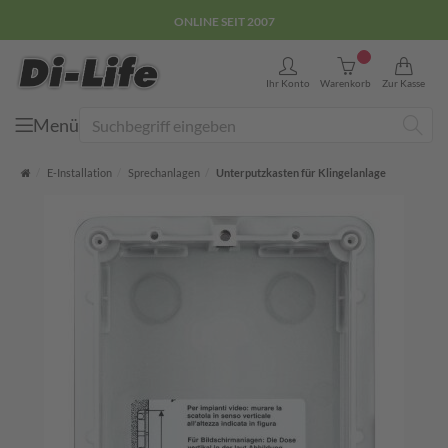
ONLINE SEIT 2007
0
Ihr Konto
Warenkorb
Zur Kasse
Menü
Suche
Startseite
E-Installation
Sprechanlagen
Unterputzkasten für Klingelanlage