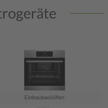
trogeräte
Einbaubacköfen