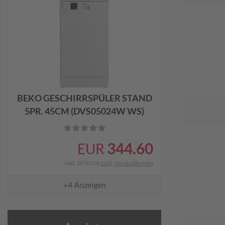
BEKO GESCHIRRSPÜLER STAND
5PR. 45CM (DVS05024W WS)
344.60
EUR
inkl. 20 % USt
zzgl. Versandkosten
+4
Anzeigen