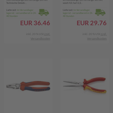
Technische Details:...
weich 4,0, hart 2,2...
Lieferzeit:
Im Versandlager
Lieferzeit:
Im Versandlager
lagernd - versandbereit in 24-
lagernd - versandbereit in 24-
48 Stunden
48 Stunden
EUR
36.46
EUR
29.76
inkl. 20 % USt
zzgl.
inkl. 20 % USt
zzgl.
Versandkosten
Versandkosten