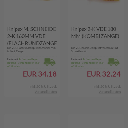
Knipex M. SCHNEIDE
Knipex 2-K VDE 180
2-K 160MM VDE
MM (KOMBIZANGE)
(FLACHRUNDZANGE
Die VDE Flachrundzange mit Schneide VDE
Die VDE isoliert, Zange ist verchromt, mit
)
isoliert, Zange...
Schneiden für...
Lieferzeit:
Im Versandlager
Lieferzeit:
Im Versandlager
lagernd - versandbereit in 24-
lagernd - versandbereit in 24-
48 Stunden
48 Stunden
EUR
34.18
EUR
32.24
inkl. 20 % USt
zzgl.
inkl. 20 % USt
zzgl.
Versandkosten
Versandkosten