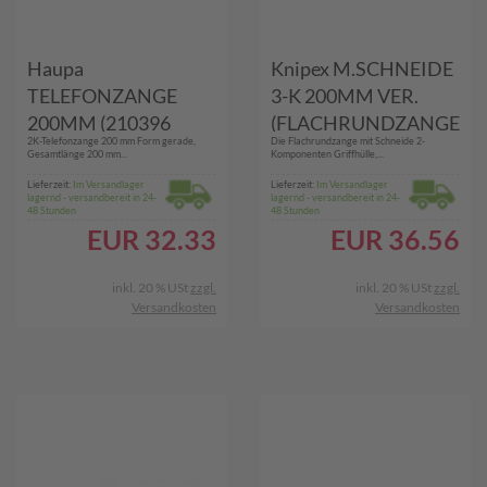
Haupa
Knipex M.SCHNEIDE
TELEFONZANGE
3-K 200MM VER.
200MM (210396
(FLACHRUNDZANGE
2K-Telefonzange 200 mm Form gerade,
Die Flachrundzange mit Schneide 2-
BLACK-LINE)
)
Gesamtlänge 200 mm...
Komponenten Griffhülle,...
Lieferzeit:
Im Versandlager
Lieferzeit:
Im Versandlager
lagernd - versandbereit in 24-
lagernd - versandbereit in 24-
48 Stunden
48 Stunden
EUR
32.33
EUR
36.56
inkl. 20 % USt
zzgl.
inkl. 20 % USt
zzgl.
Versandkosten
Versandkosten