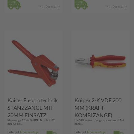
inkl. 20 % USt
inkl. 20 % USt
Kaiser Elektrotechnik
Knipex 2-K VDE 200
STANZZANGE MIT
MM (KRAFT-
20MM EINSATZ
KOMBIZANGE)
Stanzzange 1286-33, DIN EN Rohr Ø 20
Die VDE isoliert, Zange ist verchromt. Mit
(1286-33)
mm, für die...
hoher...
Lieferzeit:
Im Versandlager
Lieferzeit:
Im Versandlager