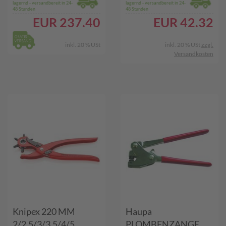
lagernd - versandbereit in 24-
lagernd - versandbereit in 24-
48 Stunden
48 Stunden
EUR
237.40
EUR
42.32
inkl. 20 % USt
inkl. 20 % USt
zzgl.
Versandkosten
Knipex 220 MM
Haupa
2/2,5/3/3,5/4/5
PLOMBENZANGE