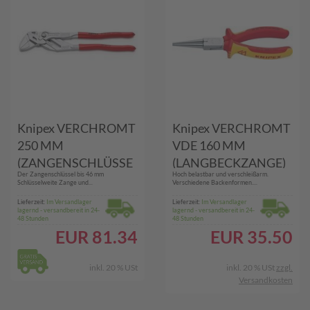
Knipex VERCHROMT
Knipex VERCHROMT
250 MM
VDE 160 MM
(ZANGENSCHLÜSSE
(LANGBECKZANGE)
Der Zangenschlüssel bis 46 mm
Hoch belastbar und verschleißarm.
L)
Schlüsselweite Zange und...
Verschiedene Backenformen....
Lieferzeit:
Im Versandlager
Lieferzeit:
Im Versandlager
lagernd - versandbereit in 24-
lagernd - versandbereit in 24-
48 Stunden
48 Stunden
EUR
81.34
EUR
35.50
inkl. 20 % USt
inkl. 20 % USt
zzgl.
Versandkosten