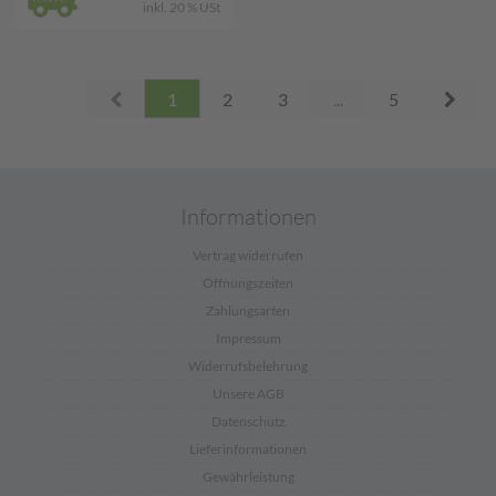
inkl. 20 % USt
Prev
Next
1
2
3
...
5
Informationen
Vertrag widerrufen
Öffnungszeiten
Zahlungsarten
Impressum
Widerrufsbelehrung
Unsere AGB
Datenschutz
Lieferinformationen
Gewährleistung