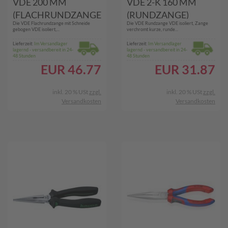
VDE 200 MM
VDE 2-K 160 MM
(FLACHRUNDZANGE
(RUNDZANGE)
Die VDE Flachrundzange mit Schneide
Die VDE Rundzange VDE isoliert, Zange
)
gebogen VDE isoliert,...
verchromt kurze, runde...
Lieferzeit:
Im Versandlager
Lieferzeit:
Im Versandlager
lagernd - versandbereit in 24-
lagernd - versandbereit in 24-
48 Stunden
48 Stunden
EUR
46.77
EUR
31.87
inkl. 20 % USt
zzgl.
inkl. 20 % USt
zzgl.
Versandkosten
Versandkosten