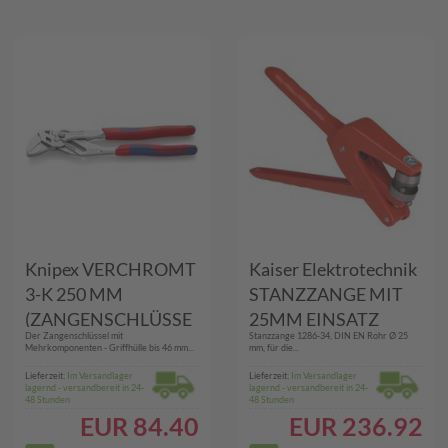
Knipex VERCHROMT
Kaiser Elektrotechnik
3-K 250 MM
STANZZANGE MIT
(ZANGENSCHLÜSSE
25MM EINSATZ
Der Zangenschlüssel mit
Stanzzange 1286-34, DIN EN Rohr Ø 25
L)
(1286-34)
Mehrkomponenten - Griffhülle bis 46 mm...
mm, für die...
Lieferzeit:
Im Versandlager
Lieferzeit:
Im Versandlager
lagernd - versandbereit in 24-
lagernd - versandbereit in 24-
48 Stunden
48 Stunden
EUR
84.40
EUR
236.92