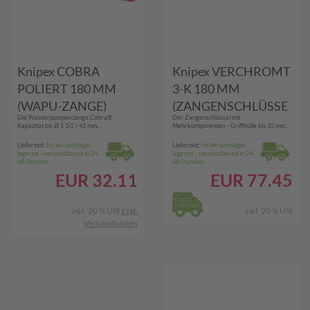
Knipex COBRA
Knipex VERCHROMT
POLIERT 180 MM
3-K 180 MM
(WAPU-ZANGE)
(ZANGENSCHLÜSSE
Die Wasserpumpenzange Cobra®
Der Zangenschlüssel mit
L)
Kapazität bis Ø 1 1/2 / 42 mm...
Mehrkomponenten - Griffhülle bis 35 mm...
Lieferzeit:
Im Versandlager
Lieferzeit:
Im Versandlager
lagernd - versandbereit in 24-
lagernd - versandbereit in 24-
48 Stunden
48 Stunden
EUR
32.11
EUR
77.45
inkl. 20 % USt
zzgl.
inkl. 20 % USt
Versandkosten