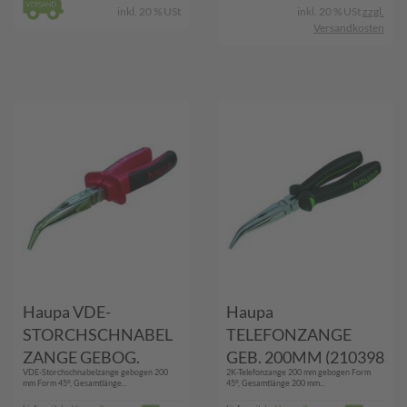
inkl. 20 % USt
inkl. 20 % USt
zzgl.
Versandkosten
Haupa VDE-
Haupa
STORCHSCHNABEL
TELEFONZANGE
ZANGE GEBOG.
GEB. 200MM (210398
VDE-Storchschnabelzange gebogen 200
2K-Telefonzange 200 mm gebogen Form
(211210)
BLACK-LINE)
mm Form 45°, Gesamtlänge...
45°, Gesamtlänge 200 mm...