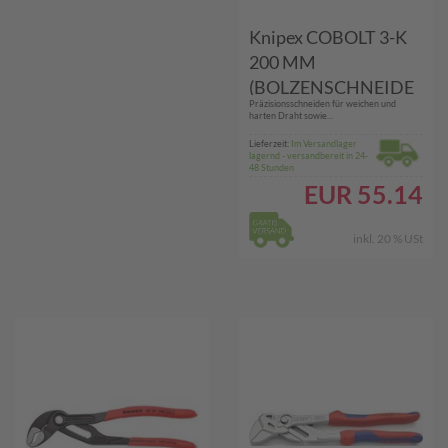
Knipex COBOLT 3-K
200 MM
(BOLZENSCHNEIDE
Präzisionsschneiden für weichen und
R)
harten Draht sowie...
Lieferzeit:
Im Versandlager
lagernd - versandbereit in 24-
48 Stunden
EUR
55.14
inkl. 20 % USt