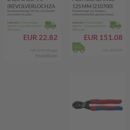
(REVOLVERLOCHZA
125 MM (210700)
Revolverlochzange 220 mm, zum Stanzen
Plombenzange aus Stahlguss,
NGE)
von Löchern in Leder,...
schlauchummantelt, glanzvernickelt...
Lieferzeit:
Im Versandlager
Lieferzeit:
Im Versandlager
lagernd - versandbereit in 24-
lagernd - versandbereit in 24-
48 Stunden
48 Stunden
EUR
22.82
EUR
151.08
inkl. 20 % USt
zzgl.
inkl. 20 % USt
Versandkosten