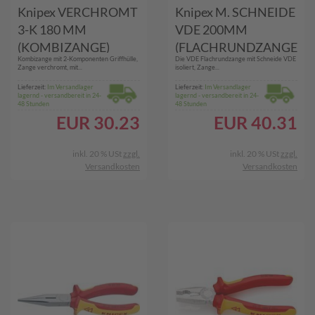
Knipex VERCHROMT
Knipex M. SCHNEIDE
3-K 180 MM
VDE 200MM
(KOMBIZANGE)
(FLACHRUNDZANGE
Kombizange mit 2-Komponenten Griffhülle,
Die VDE Flachrundzange mit Schneide VDE
)
Zange verchromt, mit...
isoliert, Zange...
Lieferzeit:
Im Versandlager
Lieferzeit:
Im Versandlager
lagernd - versandbereit in 24-
lagernd - versandbereit in 24-
48 Stunden
48 Stunden
EUR
30.23
EUR
40.31
inkl. 20 % USt
zzgl.
inkl. 20 % USt
zzgl.
Versandkosten
Versandkosten