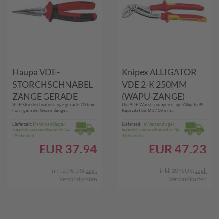
Haupa VDE-
Knipex ALLIGATOR
STORCHSCHNABEL
VDE 2-K 250MM
ZANGE GERADE
(WAPU-ZANGE)
VDE-Storchschnabelzange gerade 200 mm
Die VDE Wasserpumpenzange Alligator®
(211208)
Form gerade, Gesamtlänge...
Kapazität bis Ø 2 / 50 mm...
Lieferzeit:
Im Versandlager
Lieferzeit:
Im Versandlager
lagernd - versandbereit in 24-
lagernd - versandbereit in 24-
48 Stunden
48 Stunden
EUR
37.94
EUR
47.23
inkl. 20 % USt
zzgl.
inkl. 20 % USt
zzgl.
Versandkosten
Versandkosten