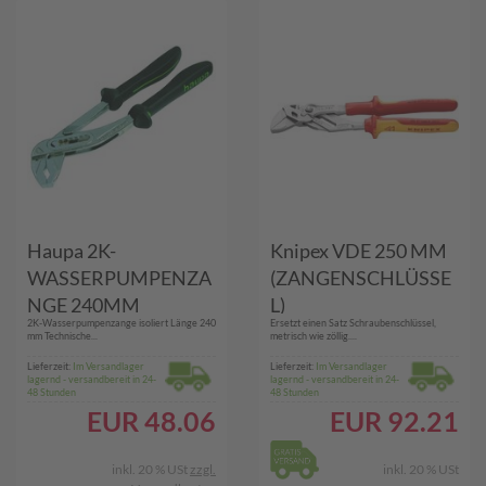
Haupa 2K-
Knipex VDE 250 MM
WASSERPUMPENZA
(ZANGENSCHLÜSSE
NGE 240MM
L)
2K-Wasserpumpenzange isoliert Länge 240
Ersetzt einen Satz Schraubenschlüssel,
(210584)
mm Technische...
metrisch wie zöllig....
Lieferzeit:
Im Versandlager
Lieferzeit:
Im Versandlager
lagernd - versandbereit in 24-
lagernd - versandbereit in 24-
48 Stunden
48 Stunden
EUR
48.06
EUR
92.21
inkl. 20 % USt
zzgl.
inkl. 20 % USt