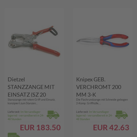
Dietzel
Knipex GEB.
STANZZANGE MIT
VERCHROMT 200
EINSATZ (SZ 20
MM 3-K
Stanzzange mit rotem Griff und Einsatz,
Die Flachrundzange mit Schneide gebogen
UNIVOLT)
(FLACHRUNDZANGE
konzipiert zum Stanzen...
2-Komp. Griffhülle,...
)
Lieferzeit:
Im Versandlager
Lieferzeit:
Im Versandlager
lagernd - versandbereit in 24-
lagernd - versandbereit in 24-
48 Stunden
48 Stunden
EUR
183.50
EUR
42.63