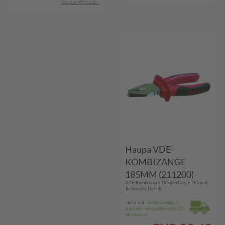
Versandkosten
Haupa VDE-
KOMBIZANGE
185MM (211200)
VDE-Kombizange 185 mm Länge 185 mm
Technische Details:...
Lieferzeit:
Im Versandlager
lagernd - versandbereit in 24-
48 Stunden