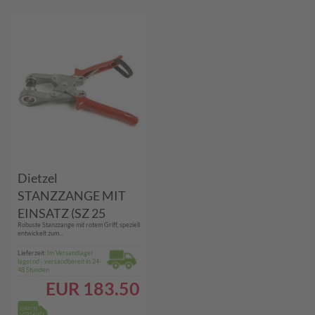
Dietzel
STANZZANGE MIT
EINSATZ (SZ 25
Robuste Stanzzange mit rotem Griff, speziell
UNIVOLT)
entwickelt zum...
Lieferzeit:
Im Versandlager
lagernd - versandbereit in 24-
48 Stunden
EUR
183.50