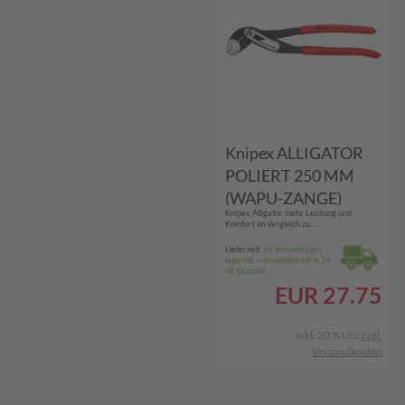
Knipex ALLIGATOR
POLIERT 250 MM
(WAPU-ZANGE)
Knipex Alligator mehr Leistung und
Komfort im Vergleich zu...
Lieferzeit:
Im Versandlager
lagernd - versandbereit in 24-
48 Stunden
EUR
27.75
inkl. 20 % USt
zzgl.
Versandkosten