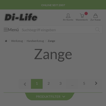
E-COMMERCE GÜTEZEICHEN
0
Ihr Konto
Warenkorb
Zur Kasse
Menü
Suche
Startseite
Werkzeug
Handwerkzeug
Zange
Zange
Next
1
2
3
5
Prev
...
PRODUKTFILTER