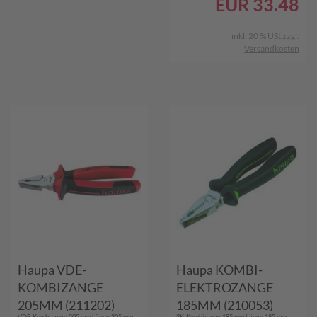
EUR
33.48
inkl. 20 % USt
zzgl.
Versandkosten
Haupa VDE-
Haupa KOMBI-
KOMBIZANGE
ELEKTROZANGE
205MM (211202)
185MM (210053)
VDE-Kombizange 205 mm Länge 205 mm
2K-Kombizange 185 mm Länge 185 mm,