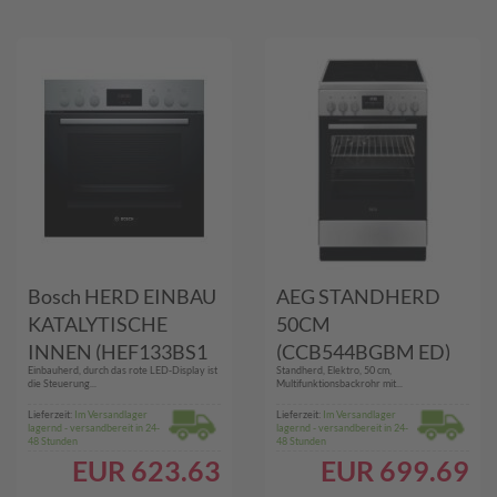
Bosch HERD EINBAU
AEG STANDHERD
KATALYTISCHE
50CM
INNEN (HEF133BS1
(CCB544BGBM ED)
Einbauherd, durch das rote LED-Display ist
Standherd, Elektro, 50 cm,
ED)
die Steuerung...
Multifunktionsbackrohr mit...
Lieferzeit:
Im Versandlager
Lieferzeit:
Im Versandlager
lagernd - versandbereit in 24-
lagernd - versandbereit in 24-
48 Stunden
48 Stunden
EUR
623.63
EUR
699.69