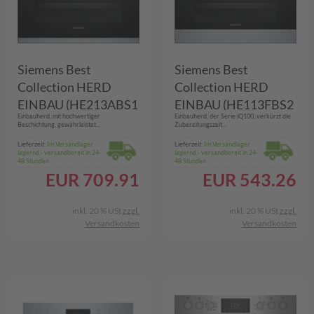
Siemens Best
Siemens Best
Collection HERD
Collection HERD
EINBAU (HE213ABS1
EINBAU (HE113FBS2
Einbauherd, mit hochwertiger
Einbauherd, der Serie iQ100, verkürzt die
ED/SW)
ED)
Beschichtung, gewährleistet...
Zubereitungszeit...
Lieferzeit:
Im Versandlager
Lieferzeit:
Im Versandlager
lagernd - versandbereit in 24-
lagernd - versandbereit in 24-
48 Stunden
48 Stunden
EUR
709.91
EUR
543.26
inkl. 20 % USt
zzgl.
inkl. 20 % USt
zzgl.
Versandkosten
Versandkosten