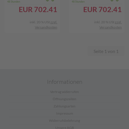
48 Stunden
48 Stunden
EUR
702.41
EUR
702.41
inkl. 20 % USt
zzgl.
inkl. 20 % USt
zzgl.
Versandkosten
Versandkosten
Seite 1 von 1
Informationen
Vertrag widerrufen
Öffnungszeiten
Zahlungsarten
Impressum
Widerrufsbelehrung
Unsere AGB