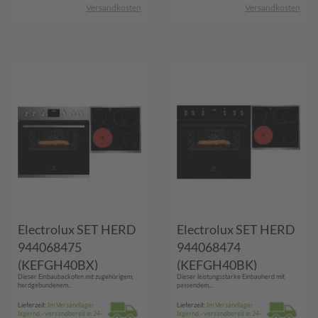
Versandkosten
Versandkosten
Electrolux SET HERD
Electrolux SET HERD
944068475
944068474
(KEFGH40BX)
(KEFGH40BK)
Dieser Einbaubackofen mit zugehörigem,
Dieser leistungsstarke Einbauherd mit
herdgebundenem...
passendem,...
Lieferzeit:
Im Versandlager
Lieferzeit:
Im Versandlager
lagernd - versandbereit in 24-
lagernd - versandbereit in 24-