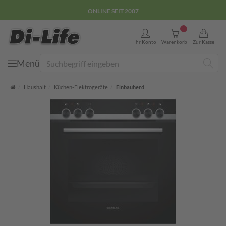
ONLINE SEIT 2007
0
Ihr Konto
Warenkorb
Zur Kasse
Menü
Suche
Startseite
Haushalt
Küchen-Elektrogeräte
Einbauherd