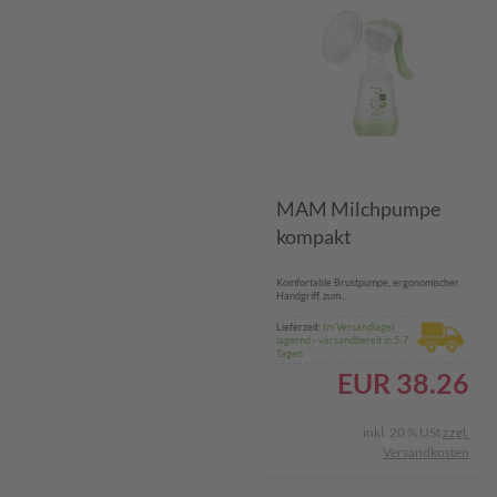
MAM Milchpumpe
kompakt
Komfortable Brustpumpe, ergonomischer
Handgriff, zum...
Lieferzeit:
Im Versandlager
lagernd - versandbereit in 5-7
Tagen
EUR
38.26
inkl. 20 % USt
zzgl.
Versandkosten