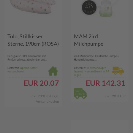
Tolo, Stillkissen
MAM 2in1
Sterne, 190cm (ROSA)
Milchpumpe
Bezug aus 100 % Baumwolle, mit
2in1 Milchpumpe, Elektrische Pumpe &
Reißverschluss, abnehmbar und...
Handmilchpumpe,...
Lieferzeit:
lagernd, sofort
Lieferzeit:
Im Versandlager
versandbereit
lagernd - versandbereit in 5-7
Tagen
EUR
20.07
EUR
142.31
inkl. 20 % USt
zzgl.
inkl. 20 % USt
Versandkosten