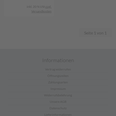
inkl. 20 % USt
zzgl.
Versandkosten
Seite 1 von 1
Informationen
Vertrag widerrufen
Öffnungszeiten
Zahlungsarten
Impressum
Widerrufsbelehrung
Unsere AGB
Datenschutz
Lieferinformationen