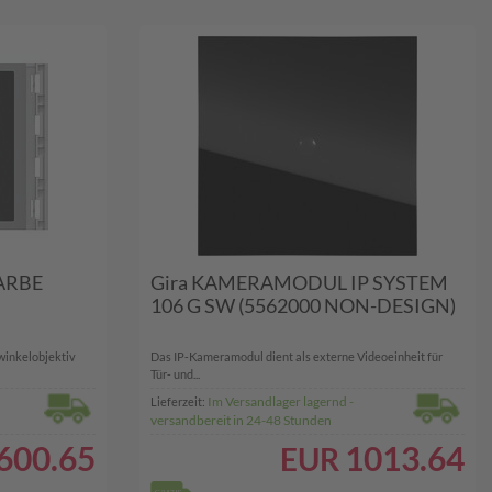
ARBE
Gira KAMERAMODUL IP SYSTEM
106 G SW (5562000 NON-DESIGN)
inkelobjektiv
Das IP‑Kameramodul dient als externe Videoeinheit für
Tür‑ und...
Im Versandlager lagernd -
Lieferzeit:
versandbereit in 24-48 Stunden
600.65
1013.64
EUR