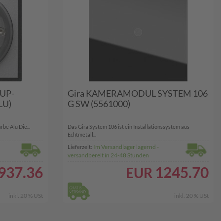
UP-
Gira KAMERAMODUL SYSTEM 106
LU)
G SW (5561000)
be Alu Die...
Das Gira System 106 ist ein Installationssystem aus
Echtmetall...
Im Versandlager lagernd -
Lieferzeit:
versandbereit in 24-48 Stunden
937.36
1245.70
EUR
inkl. 20 % USt
inkl. 20 % USt