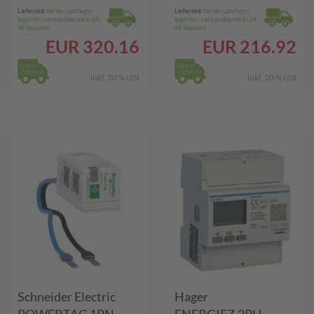
Lieferzeit:
Im Versandlager
Lieferzeit:
Im Versandlager
lagernd - versandbereit in 24-
lagernd - versandbereit in 24-
48 Stunden
48 Stunden
EUR
320.16
EUR
216.92
inkl. 20 % USt
inkl. 20 % USt
Schneider Electric
Hager