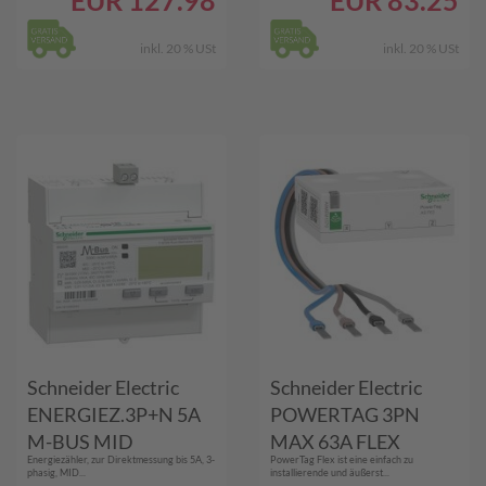
EUR
127.98
EUR
83.25
inkl. 20 % USt
inkl. 20 % USt
Schneider Electric
Schneider Electric
ENERGIEZ.3P+N 5A
POWERTAG 3PN
M-BUS MID
MAX 63A FLEX
Energiezähler, zur Direktmessung bis 5A, 3-
PowerTag Flex ist eine einfach zu
(A9MEM3235)
(A9MEM1570)
phasig, MID...
installierende und äußerst...