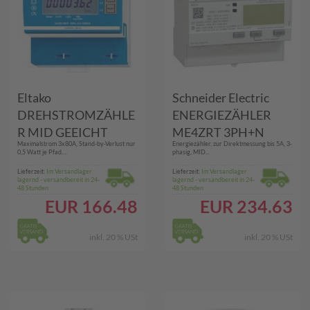
Eltako
Schneider Electric
DREHSTROMZÄHLE
ENERGIEZÄHLER
R MID GEEICHT
ME4ZRT 3PH+N
Maximalstrom 3x80A, Stand-by-Verlust nur
Energiezähler, zur Direktmessung bis 5A, 3-
(DSZ15D-3X80A
(A9MEM3210)
0,5 Watt je Pfad....
phasig, MID...
MID)
Lieferzeit:
Im Versandlager
Lieferzeit:
Im Versandlager
lagernd - versandbereit in 24-
lagernd - versandbereit in 24-
48 Stunden
48 Stunden
EUR
166.48
EUR
234.63
inkl. 20 % USt
inkl. 20 % USt