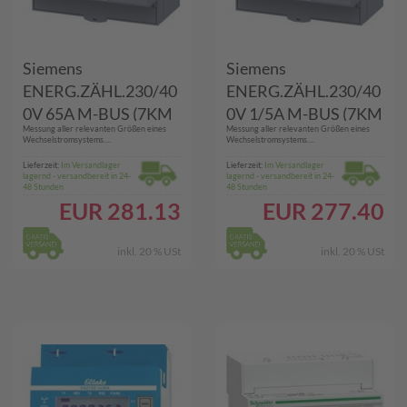
Siemens
Siemens
ENERG.ZÄHL.230/40
ENERG.ZÄHL.230/40
0V 65A M-BUS (7KM
0V 1/5A M-BUS (7KM
Messung aller relevanten Größen eines
Messung aller relevanten Größen eines
PAC2200)
PAC2200)
Wechselstromsystems....
Wechselstromsystems....
Lieferzeit:
Im Versandlager
Lieferzeit:
Im Versandlager
lagernd - versandbereit in 24-
lagernd - versandbereit in 24-
48 Stunden
48 Stunden
EUR
281.13
EUR
277.40
inkl. 20 % USt
inkl. 20 % USt