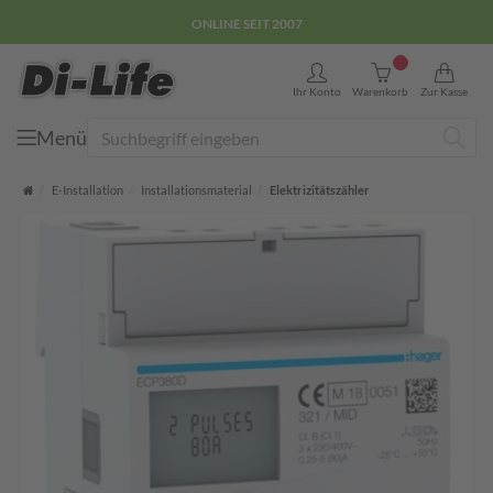
E-COMMERCE GÜTEZEICHEN
0
Ihr Konto
Warenkorb
Zur Kasse
Menü
Suche
Startseite
E-Installation
Installationsmaterial
Elektrizitätszähler