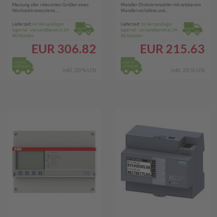
Messung aller relevanten Größen eines
Wandler-Drehstromzähler mit setzbarem
PAC2200)
(DSZ15WD-3X5A
Wechselstromsystems....
Wandlerverhältnis und...
MID)
Lieferzeit:
Im Versandlager
Lieferzeit:
Im Versandlager
lagernd - versandbereit in 24-
lagernd - versandbereit in 24-
48 Stunden
48 Stunden
EUR
306.82
EUR
215.63
inkl. 20 % USt
inkl. 20 % USt