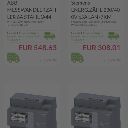
ABB
Siemens
MESSWANDLERZÄH
ENERG.ZÄHL.230/40
LER 6A STAHL (A44
0V 65A LAN (7KM
A44 111-100 Messwandlerzähler
Messung aller relevanten Größen eines
111-100)
PAC2200)
Technische Details:...
Wechselstromsystems....
Lieferzeit:
Im Versandlager
Lieferzeit:
Im Versandlager
lagernd - versandbereit in 24-
lagernd - versandbereit in 24-
48 Stunden
48 Stunden
EUR
548.63
EUR
308.01
inkl. 20 % USt
inkl. 20 % USt