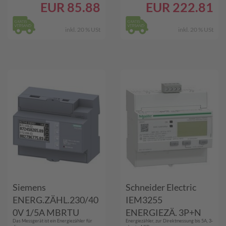
EUR
85.88
EUR
222.81
inkl. 20 % USt
inkl. 20 % USt
Siemens
Schneider Electric
ENERG.ZÄHL.230/40
IEM3255
0V 1/5A MBRTU
ENERGIEZÄ. 3P+N
Das Messgerät ist ein Energiezähler für
Energiezähler, zur Direktmessung bis 5A, 3-
(7KM PAC2200)
5A MOD