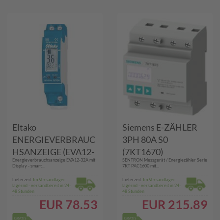
Eltako
Siemens E-ZÄHLER
ENERGIEVERBRAUC
3PH 80A S0
HSANZEIGE (EVA12-
(7KT1670)
Energieverbrauchsanzeige EVA12-32A mit
SENTRON Messgerät / Energiezähler Serie
32A)
Display - smart...
7KT PAC1600 mit...
Lieferzeit:
Im Versandlager
Lieferzeit:
Im Versandlager
lagernd - versandbereit in 24-
lagernd - versandbereit in 24-
48 Stunden
48 Stunden
EUR
78.53
EUR
215.89