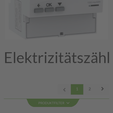
Elektrizitätszähl
Next
1
2
Prev
PRODUKTFILTER