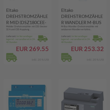
Eltako
Eltako
DREHSTROMZÄHLE
DREHSTROMZÄHLE
R MID (DSZ180CEE-
R WANDLER M-BUS
Mobiler Drehstromzähler mit CEE-Stecker
M-Bus-Wandler-Drehstromzähler mit
32A MID)
(DSZ15WDM-3X5A
32 A und CEE-Kupplung...
setzbarem Wandlerverhältnis...
MID)
Lieferzeit:
Im Versandlager
Lieferzeit:
Im Versandlager
lagernd - versandbereit in 24-
lagernd - versandbereit in 24-
48 Stunden
48 Stunden
EUR
269.55
EUR
253.32
inkl. 20 % USt
inkl. 20 % USt