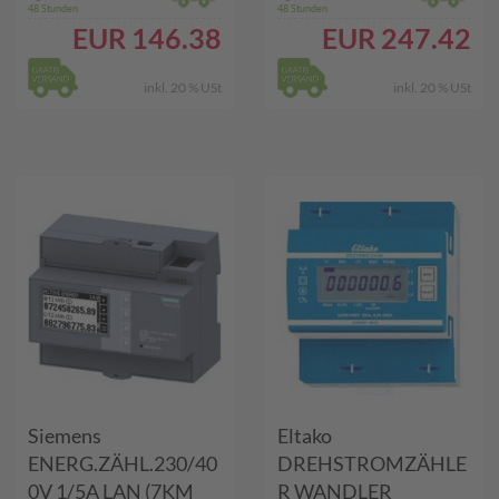
48 Stunden
48 Stunden
EUR
146.38
EUR
247.42
inkl. 20 % USt
inkl. 20 % USt
Siemens
Eltako
ENERG.ZÄHL.230/40
DREHSTROMZÄHLE
0V 1/5A LAN (7KM
R WANDLER