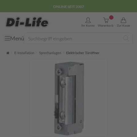
ONLINE SEIT 2007
0
Ihr Konto
Warenkorb
Zur Kasse
Menü
Suche
Startseite
E-Installation
Sprechanlagen
Elektrischer Türöffner