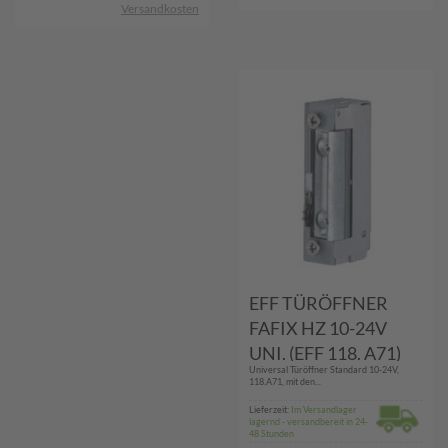
Versandkosten
EFF TÜRÖFFNER
FAFIX HZ 10-24V
UNI. (EFF 118. A71)
Universal Türöffner Standard 10-24V,
118.A71, mit den...
Lieferzeit:
Im Versandlager
lagernd - versandbereit in 24-
48 Stunden