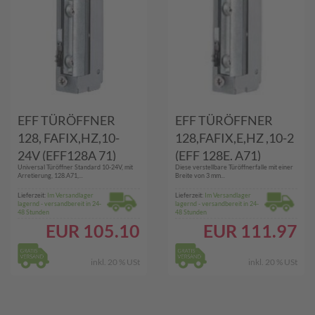
EFF TÜRÖFFNER
EFF TÜRÖFFNER
128, FAFIX,HZ,10-
128,FAFIX,E,HZ ,10-2
24V (EFF128A 71)
(EFF 128E. A71)
Universal Türöffner Standard 10-24V, mit
Diese verstellbare Türöffnerfalle mit einer
Arretierung, 128.A71,...
Breite von 3 mm...
Lieferzeit:
Im Versandlager
Lieferzeit:
Im Versandlager
lagernd - versandbereit in 24-
lagernd - versandbereit in 24-
48 Stunden
48 Stunden
EUR
105.10
EUR
111.97
inkl. 20 % USt
inkl. 20 % USt