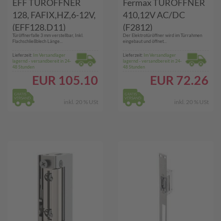
EFF TÜRÖFFNER
Fermax TÜRÖFFNER
128, FAFIX,HZ,6-12V,
410,12V AC/DC
(EFF128.D11)
(F2812)
Türöffnerfalle 3 mm verstellbar, Inkl.
Der Elektrotüröffner wird im Türrahmen
Flachschließblech Länge...
eingebaut und öffnet...
Lieferzeit:
Im Versandlager
Lieferzeit:
Im Versandlager
lagernd - versandbereit in 24-
lagernd - versandbereit in 24-
48 Stunden
48 Stunden
EUR
105.10
EUR
72.26
inkl. 20 % USt
inkl. 20 % USt