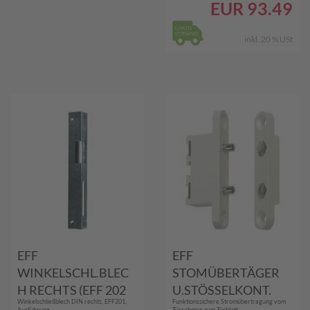
EUR
93.49
inkl. 20 % USt
EFF
EFF
WINKELSCHL.BLEC
STOMÜBERTÄGER
H RECHTS (EFF 202
U.STÖSSELKONT.
Winkelschließblech DIN rechts, EFF201,
Funktionssichere Stromübertragung vom
IW RE)
(10305)
Ausführung...
Türrahmen zum Türblatt....