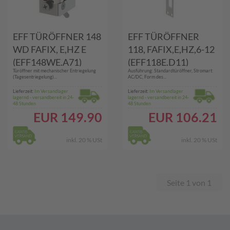
EFF TÜRÖFFNER 148
EFF TÜRÖFFNER
WD FAFIX, E,HZ E
118, FAFIX,E,HZ,6-12
(EFF148WE.A71)
(EFF118E.D11)
Türöffner mit mechanischer Entriegelung
Ausführung: Standardtüröffner, Stromart:
(Tagesentriegelung)...
AC/DC, Form des...
Lieferzeit:
Im Versandlager
Lieferzeit:
Im Versandlager
lagernd - versandbereit in 24-
lagernd - versandbereit in 24-
48 Stunden
48 Stunden
EUR
149.90
EUR
106.21
inkl. 20 % USt
inkl. 20 % USt
Seite 1 von 1