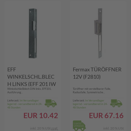
EFF
Fermax TÜRÖFFNER
WINKELSCHL.BLEC
12V (F2810)
H LINKS (EFF 201 IW
Winkelschließblech DIN links, EFF201,
Türöffner mit verstellbarer Falle,
LI)
Ausführung...
Radiusfalle, Symmetrische...
Lieferzeit:
Im Versandlager
Lieferzeit:
Im Versandlager
lagernd - versandbereit in 24-
lagernd - versandbereit in 24-
48 Stunden
48 Stunden
EUR
10.42
EUR
67.16
inkl. 20 % USt
zzgl.
inkl. 20 % USt