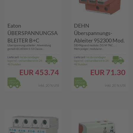
Eaton
DEHN
ÜBERSPANNUNGSA
Überspannungs-
BLEITER B+C
Ableiter 952300 Mod.
Überspannungsableiter: Anwendung
DEHNguard modular DG M TNC ... :
(SPBT12-280-
95230 guard DG M
gemäß IEC60364-5-53 Clause...
Mehrpoliger, modularer...
3+NPE/BB)
TNC 275
Lieferzeit:
Im Versandlager
Lieferzeit:
Im Versandlager
lagernd - versandbereit in 24-
lagernd - versandbereit in 24-
48 Stunden
48 Stunden
EUR
453.74
EUR
71.30
inkl. 20 % USt
inkl. 20 % USt