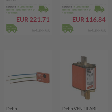
Lieferzeit:
Im Versandlager
Lieferzeit:
Im Versandlager
lagernd - versandbereit in 24-
lagernd - versandbereit in 24-
48 Stunden
48 Stunden
EUR
221.71
EUR
116.84
inkl. 20 % USt
inkl. 20 % USt
Dehn
Dehn VENTILABL.