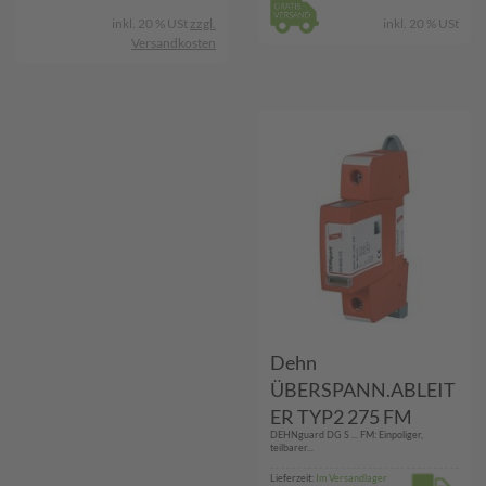
inkl. 20 % USt
zzgl.
inkl. 20 % USt
Versandkosten
Dehn
ÜBERSPANN.ABLEIT
ER TYP2 275 FM
DEHNguard DG S ... FM: Einpoliger,
(952090)
teilbarer...
Lieferzeit:
Im Versandlager