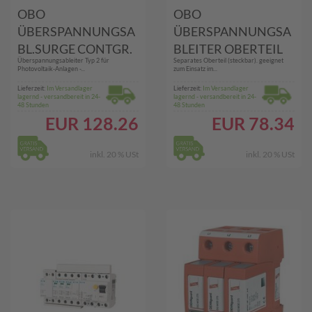
OBO
OBO
ÜBERSPANNUNGSA
ÜBERSPANNUNGSA
BL.SURGE CONTGR.
BLEITER OBERTEIL
Überspannungsableiter Typ 2 für
Separates Oberteil (steckbar). geeignet
(V20-C 3PH-600)
(V20-VA 0)
Photovoltaik-Anlagen -...
zum Einsatz im...
Lieferzeit:
Im Versandlager
Lieferzeit:
Im Versandlager
lagernd - versandbereit in 24-
lagernd - versandbereit in 24-
48 Stunden
48 Stunden
EUR
128.26
EUR
78.34
inkl. 20 % USt
inkl. 20 % USt