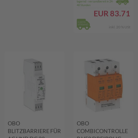
lagernd - versandbereit in 24-
48 Stunden
EUR
83.71
inkl. 20 % USt
OBO
OBO
BLITZBARRIERE FÜR
COMBICONTROLLE