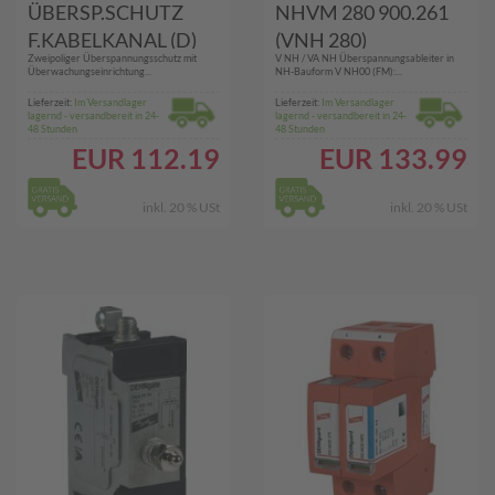
ÜBERSP.SCHUTZ
NHVM 280 900.261
F.KABELKANAL (D)
(VNH 280)
Zweipoliger Überspannungsschutz mit
V NH / VA NH Überspannungsableiter in
(924.396 DEHNFLEX
Überwachungseinrichtung...
NH-Bauform V NH00 (FM):...
M)
Lieferzeit:
Im Versandlager
Lieferzeit:
Im Versandlager
lagernd - versandbereit in 24-
lagernd - versandbereit in 24-
48 Stunden
48 Stunden
EUR
112.19
EUR
133.99
inkl. 20 % USt
inkl. 20 % USt