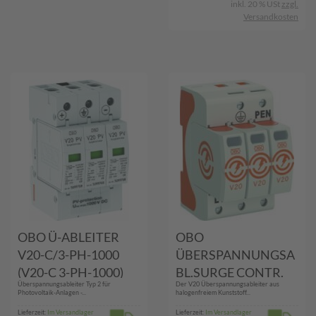
inkl. 20 % USt
zzgl.
Versandkosten
OBO Ü-ABLEITER
OBO
V20-C/3-PH-1000
ÜBERSPANNUNGSA
(V20-C 3-PH-1000)
BL.SURGE CONTR.
Überspannungsableiter Typ 2 für
Der V20 Überspannungsableiter aus
(V20-3-280 NEU)
Photovoltaik-Anlagen -...
halogenfreiem Kunststoff...
Lieferzeit:
Im Versandlager
Lieferzeit:
Im Versandlager