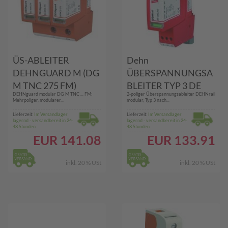
ÜS-ABLEITER
Dehn
DEHNGUARD M (DG
ÜBERSPANNUNGSA
M TNC 275 FM)
BLEITER TYP 3 DE
DEHNguard modular DG M TNC ... FM:
2-poliger Überspannungsableiter DEHNrail
(DR M 2P 30 FM)
Mehrpoliger, modularer...
modular, Typ 3 nach...
Lieferzeit:
Im Versandlager
Lieferzeit:
Im Versandlager
lagernd - versandbereit in 24-
lagernd - versandbereit in 24-
48 Stunden
48 Stunden
EUR
141.08
EUR
133.91
inkl. 20 % USt
inkl. 20 % USt