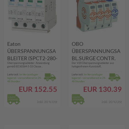
Eaton
OBO
ÜBERSPANNUNGSA
ÜBERSPANNUNGSA
BLEITER (SPCT2-280-
BL.SURGE CONTR.
Überspannungsableiter: Anwendung
Der V20 Überspannungsableiter aus
3+NPE)
(V20-3+NPE-280
gemäß IEC60364-5-53 Clause...
halogenfreiem Kunststoff...
NEU)
Lieferzeit:
Im Versandlager
Lieferzeit:
Im Versandlager
lagernd - versandbereit in 24-
lagernd - versandbereit in 24-
48 Stunden
48 Stunden
EUR
152.55
EUR
130.39
inkl. 20 % USt
inkl. 20 % USt