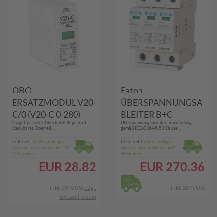
OBO
Eaton
ERSATZMODUL V20-
ÜBERSPANNUNGSA
C/0 (V20-C 0-280)
BLEITER B+C
SurgeController Oberteil VDE-geprüft,
Überspannungsableiter: Anwendung
(SPBT12-280/3)
Steckbares Oberteil,...
gemäß IEC60364-5-53 Clause...
Lieferzeit:
Im Versandlager
Lieferzeit:
Im Versandlager
lagernd - versandbereit in 24-
lagernd - versandbereit in 24-
48 Stunden
48 Stunden
EUR
28.82
EUR
270.36
inkl. 20 % USt
zzgl.
inkl. 20 % USt
Versandkosten