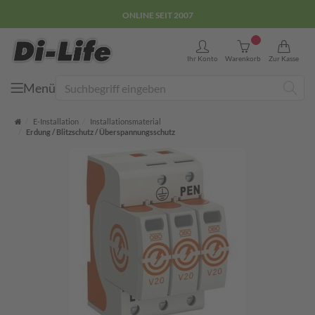
E-COMMERCE GÜTEZEICHEN
0
Ihr Konto
Warenkorb
Zur Kasse
Menü
Suche
Startseite
E-Installation
Installationsmaterial
Erdung / Blitzschutz / Überspannungsschutz