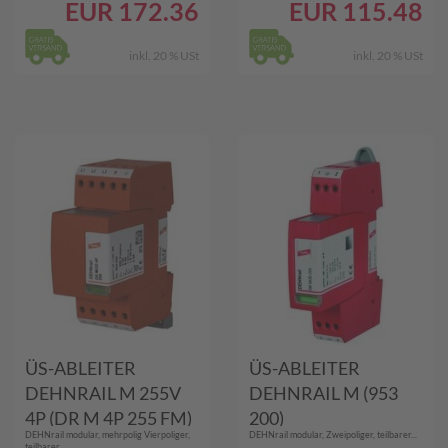
EUR
172.36
EUR
115.48
inkl. 20 % USt
inkl. 20 % USt
ÜS-ABLEITER
ÜS-ABLEITER
DEHNRAIL M 255V
DEHNRAIL M (953
4P (DR M 4P 255 FM)
200)
DEHNrail modular, mehrpolig Vierpoliger,
DEHNrail modular, Zweipoliger, teilbarer...
teilbarer...