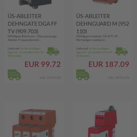
ÜS-ABLEITER
ÜS-ABLEITER
DEHNGATE DGA FF
DEHNGUARD M (952
TV (909.703)
110)
DEHNgate Blitzstrom- / Überspannungs-
DEHNguard modular DG M TT 2P ... :
Ableiter. Frequenzbereich...
Merhpoliger, modularer...
Lieferzeit:
Im Versandlager
Lieferzeit:
Im Versandlager
lagernd - versandbereit in 24-
lagernd - versandbereit in 24-
48 Stunden
48 Stunden
EUR
99.72
EUR
187.09
inkl. 20 % USt
inkl. 20 % USt