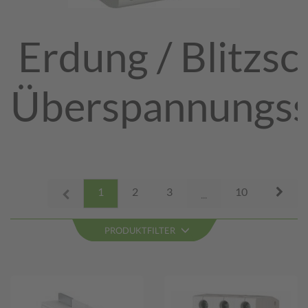
Erdung / Blitzsc
Überspannungss
Next
1
2
3
10
Prev
...
PRODUKTFILTER