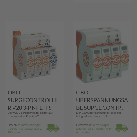
OBO
OBO
SURGECONTROLLE
UBERSPANNUNGSA
R V20 3-P.NPE+FS
BL.SURGE CONTR.
Der V20 Überspannungsableiter aus
Der V20 Überspannungsableiter aus
(V20-3+NPE+FS-280)
(V20-4-280 NEU)
halogenfreiem Kunststoff...
halogenfreiem Kunststoff...
Lieferzeit:
Im Versandlager
Lieferzeit:
Im Versandlager
lagernd - versandbereit in 24-
lagernd - versandbereit in 24-
48 Stunden
48 Stunden