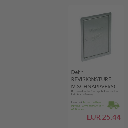
Dehn
REVISIONSTÜRE
M.SCHNAPPVERSC
Revisionstüre für Unterputz-Trennstellen.
H. (476.100)
Leichte Ausführung...
Lieferzeit:
Im Versandlager
lagernd - versandbereit in 24-
48 Stunden
EUR
25.44