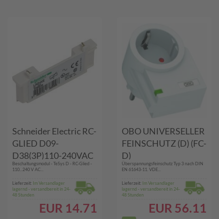
Schneider Electric RC-
OBO UNIVERSELLER
GLIED D09-
FEINSCHUTZ (D) (FC-
D38(3P)110-240VAC
D)
Beschaltungsmodul - TeSys D - RC-Glied -
Überspannungsfeinschutz Typ 3 nach DIN
(LAD4RCU)
110...240 V AC...
EN 61643-11. VDE...
Lieferzeit:
Im Versandlager
Lieferzeit:
Im Versandlager
lagernd - versandbereit in 24-
lagernd - versandbereit in 24-
48 Stunden
48 Stunden
EUR
14.71
EUR
56.11