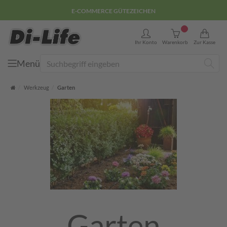
E-COMMERCE GÜTEZEICHEN
0
Ihr Konto
Warenkorb
Zur Kasse
Menü
Suche
Startseite
Werkzeug
Garten
Garten