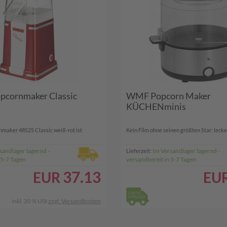
cornmaker Classic
WMF Popcorn Maker
KÜCHENminis
maker 48525 Classic weiß-rot ist
​Kein Film ohne seinen größten Star: leckere
sandlager lagernd -
Im Versandlager lagernd -
Lieferzeit:
 5-7 Tagen
versandbereit in 5-7 Tagen
37.13
EUR
EU
inkl. 20 % USt
zzgl. Versandkosten