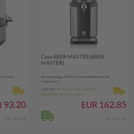
Caso BEER MASTER (BEER
MASTER)
s, frisch...
Bierzapfanlage, die BeerMaster bietet Ihnen die
Möglichkeit,...
Im Versandlager lagernd -
Lieferzeit:
versandbereit in 3-4 Tagen
93.20
162.85
R
EUR
inkl. 20 % USt
inkl. 20 % USt