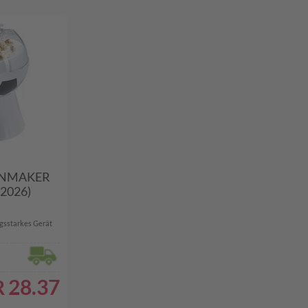
ORNMAKER
2026)
ngsstarkes Gerät
28.37
R