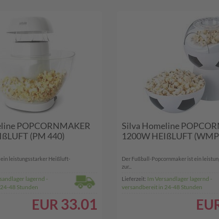
meline POPCORNMAKER
Silva Homeline POPC
ßLUFT (PM 440)
1200W HEIßLUFT (WMP
ein leistungsstarker Heißluft-
Der Fußball-Popcornmaker ist ein leistu
zur...
sandlager lagernd -
Im Versandlager lagernd -
Lieferzeit:
n 24-48 Stunden
versandbereit in 24-48 Stunden
33.01
EUR
EU