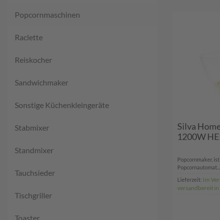
Popcornmaschinen
Raclette
Reiskocher
Sandwichmaker
Sonstige Küchenkleingeräte
Silva Ho
Stabmixer
1200W HEI
Standmixer
Popcornmaker, ist 
Popcornautomat...
Tauchsieder
Im Ver
Lieferzeit:
versandbereit i
Tischgriller
Toaster