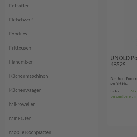
Entsafter
Fleischwolf
Fondues
Fritteusen
UNOLD Pop
Handmixer
48525
Küchenmaschinen
Der Unold Popcorn
perfekt für...
Küchenwaagen
Im Ver
Lieferzeit:
versandbereit in
Mikrowellen
Mini-Ofen
Mobile Kochplatten