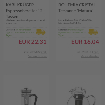
KARL KRÜGER
BOHEMIA CRISTAL
Espressobereiter 12
Teekanne "Matura"
Tassen
Mit diesem Aluminium- Espressokocher mit
Lust auf feinstes Trink-Erlebnis? Die
schwarzem...
Mikrokanne MATURA ist...
Lieferzeit:
Im Versandlager
Lieferzeit:
Im Versandlager
lagernd - versandbereit in 5-7
lagernd - versandbereit in 5-7
Tagen
Tagen
EUR
22.31
EUR
16.04
inkl. 20 % USt
zzgl.
inkl. 20 % USt
zzgl.
Versandkosten
Versandkosten