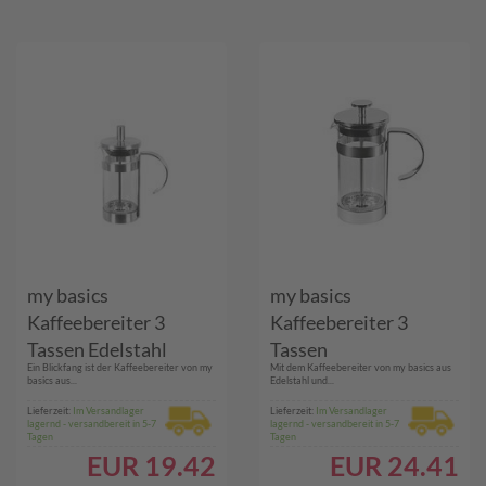
my basics
my basics
Kaffeebereiter 3
Kaffeebereiter 3
Tassen Edelstahl
Tassen
Ein Blickfang ist der Kaffeebereiter von my
Mit dem Kaffeebereiter von my basics aus
satiniert 350 ml
Glas/verchromt 350
basics aus...
Edelstahl und...
ml
Lieferzeit:
Im Versandlager
Lieferzeit:
Im Versandlager
lagernd - versandbereit in 5-7
lagernd - versandbereit in 5-7
Tagen
Tagen
EUR
19.42
EUR
24.41