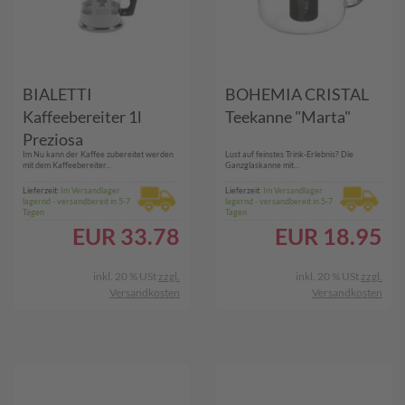
BIALETTI
BOHEMIA CRISTAL
Kaffeebereiter 1l
Teekanne "Marta"
Preziosa
Im Nu kann der Kaffee zubereitet werden
Lust auf feinstes Trink-Erlebnis? Die
mit dem Kaffeebereiter...
Ganzglaskanne mit...
Lieferzeit:
Im Versandlager
Lieferzeit:
Im Versandlager
lagernd - versandbereit in 5-7
lagernd - versandbereit in 5-7
Tagen
Tagen
EUR
33.78
EUR
18.95
inkl. 20 % USt
zzgl.
inkl. 20 % USt
zzgl.
Versandkosten
Versandkosten