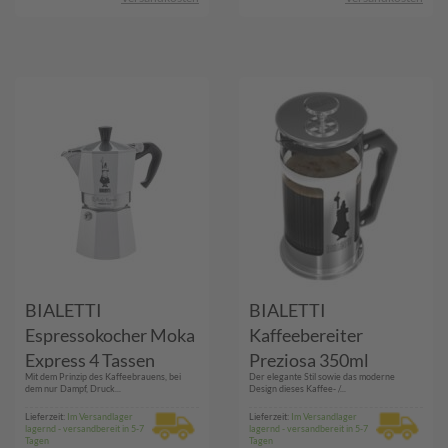
BIALETTI
BIALETTI
Espressokocher Moka
Kaffeebereiter
Express 4 Tassen
Preziosa 350ml
Mit dem Prinzip des Kaffeebrauens, bei
Der elegante Stil sowie das moderne
dem nur Dampf, Druck...
Design dieses Kaffee- /...
Lieferzeit:
Im Versandlager
Lieferzeit:
Im Versandlager
lagernd - versandbereit in 5-7
lagernd - versandbereit in 5-7
Tagen
Tagen