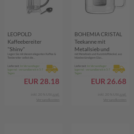
LEOPOLD
BOHEMIA CRISTAL
Kaffeebereiter
Teekanne mit
"Shiny"
Metallsieb und
Legen Sie mit diesem eleganten Kaffee &
mit Metallsieb und Kunststoffdeckel, aus
Kunststoffdeckel 1,3 l
Teebereiter selbst die...
hitzebeständigem Glas...
Lieferzeit:
Im Versandlager
Lieferzeit:
Im Versandlager
lagernd - versandbereit in 5-7
lagernd - versandbereit in 5-7
Tagen
Tagen
EUR
28.18
EUR
26.68
inkl. 20 % USt
zzgl.
inkl. 20 % USt
zzgl.
Versandkosten
Versandkosten