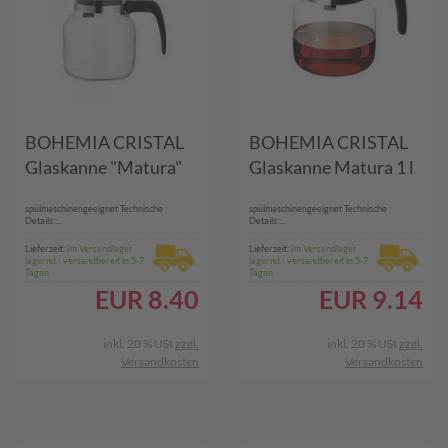
BOHEMIA CRISTAL
BOHEMIA CRISTAL
Glaskanne "Matura"
Glaskanne Matura 1 l
spülmaschinengeeignet Technische
spülmaschinengeeignet Technische
Details:...
Details:...
Lieferzeit:
Im Versandlager
Lieferzeit:
Im Versandlager
lagernd - versandbereit in 5-7
lagernd - versandbereit in 5-7
Tagen
Tagen
EUR
8.40
EUR
9.14
inkl. 20 % USt
zzgl.
inkl. 20 % USt
zzgl.
Versandkosten
Versandkosten