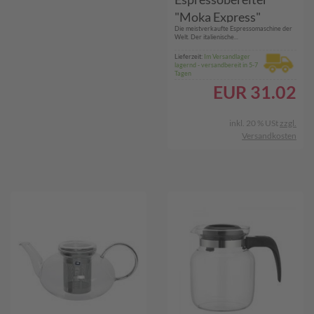
"Moka Express"
Die meistverkaufte Espressomaschine der
Welt. Der italienische...
Lieferzeit:
Im Versandlager
lagernd - versandbereit in 5-7
Tagen
EUR
31.02
inkl. 20 % USt
zzgl.
Versandkosten