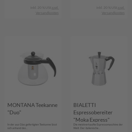
inkl. 20 % USt
zzgl.
inkl. 20 % USt
zzgl.
Versandkosten
Versandkosten
MONTANA Teekanne
BIALETTI
"Duo"
Espressobereiter
"Moka Express"
In der aus Glas gefertigten Teekanne lässt
Die meistverkaufte Espressomaschine der
sich anhand des...
Welt. Der italienische...