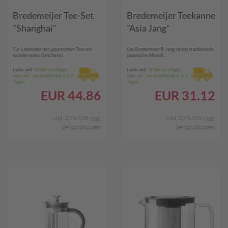
Bredemeijer Tee-Set
Bredemeijer Teekanne
"Shanghai"
"Asia Jang"
Für Liebhaber des japanischen Tees ein
Die Bredemeijer® Jang ist das traditionelle
wundervolles Geschenk!...
japanische Modell...
Lieferzeit:
Im Versandlager
Lieferzeit:
Im Versandlager
lagernd - versandbereit in 5-7
lagernd - versandbereit in 5-7
Tagen
Tagen
EUR
44.86
EUR
31.12
inkl. 20 % USt
zzgl.
inkl. 20 % USt
zzgl.
Versandkosten
Versandkosten