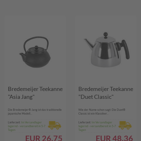
Bredemeijer Teekanne
Bredemeijer Teekanne
"Asia Jang"
"Duet Classic"
Die Bredemeijer® Jang ist das traditionelle
Wie der Name schon sagt: Die Duet®
japanische Modell...
Classic ist ein Klassiker...
Lieferzeit:
Im Versandlager
Lieferzeit:
Im Versandlager
lagernd - versandbereit in 5-7
lagernd - versandbereit in 5-7
Tagen
Tagen
EUR
26.75
EUR
48.36