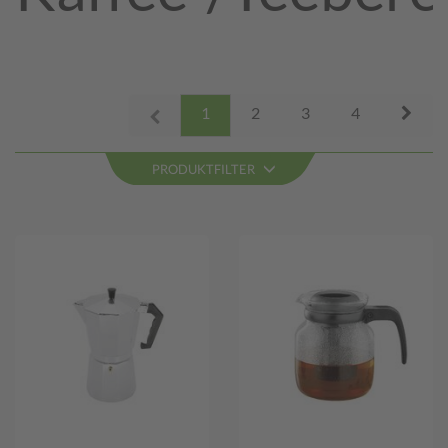
Next
1
2
3
4
Prev
PRODUKTFILTER