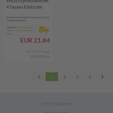
WEIS Espressokocher
4 Tassen Edelstahl
Der klassisch designte Espressokocher aus
hochglanzpoliertem...
Lieferzeit:
Im Versandlager
lagernd - versandbereit in 5-7
Tagen
EUR
21.84
inkl. 20 % USt
zzgl.
Versandkosten
Prev
Next
1
2
3
4
Informationen
Vertrag widerrufen