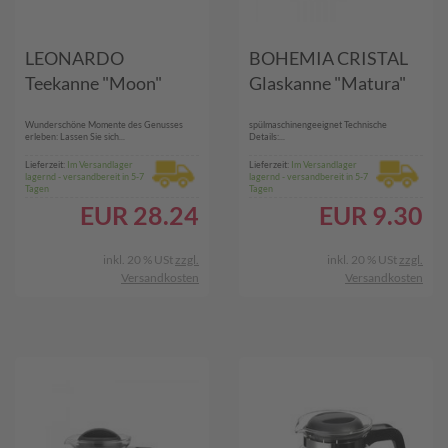
LEONARDO
BOHEMIA CRISTAL
Teekanne "Moon"
Glaskanne "Matura"
Wunderschöne Momente des Genusses
spülmaschinengeeignet Technische
erleben: Lassen Sie sich...
Details:...
Lieferzeit:
Im Versandlager
Lieferzeit:
Im Versandlager
lagernd - versandbereit in 5-7
lagernd - versandbereit in 5-7
Tagen
Tagen
EUR
28.24
EUR
9.30
inkl. 20 % USt
zzgl.
inkl. 20 % USt
zzgl.
Versandkosten
Versandkosten