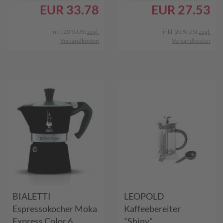
EUR
33.78
EUR
27.53
inkl. 20 % USt
zzgl.
inkl. 20 % USt
zzgl.
Versandkosten
Versandkosten
BIALETTI
LEOPOLD
Espressokocher Moka
Kaffeebereiter
Express Color 6
"Shiny"