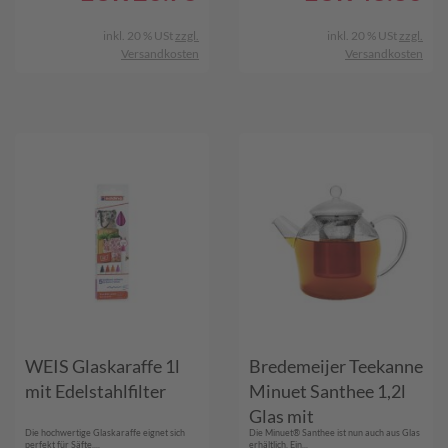
inkl. 20 % USt
zzgl.
inkl. 20 % USt
zzgl.
Versandkosten
Versandkosten
WEIS Glaskaraffe 1l
Bredemeijer Teekanne
mit Edelstahlfilter
Minuet Santhee 1,2l
Glas mit
Die hochwertige Glaskaraffe eignet sich
Die Minuet® Santhee ist nun auch aus Glas
Edelstahlfilter
perfekt für Säfte,...
erhältlich. Ein...