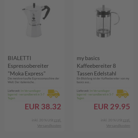
BIALETTI
my basics
Espressobereiter
Kaffeebereiter 8
"Moka Express"
Tassen Edelstahl
Die meistverkaufte Espressomaschine der
Ein Blickfang ist der Kaffeebereiter von my
satiniert 1 L
Welt. Der italienische...
basics aus...
Lieferzeit:
Im Versandlager
Lieferzeit:
Im Versandlager
lagernd - versandbereit in 5-7
lagernd - versandbereit in 5-7
Tagen
Tagen
EUR
38.32
EUR
29.95
inkl. 20 % USt
zzgl.
inkl. 20 % USt
zzgl.
Versandkosten
Versandkosten