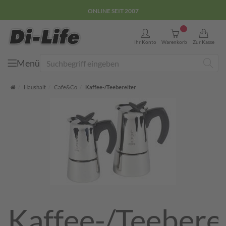
ONLINE SEIT 2007
0
Ihr Konto
Warenkorb
Zur Kasse
Menü
Suche
Startseite
Haushalt
Cafe&Co
Kaffee-/Teebereiter
Kaffee-/Teebere