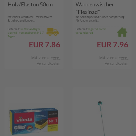
Holz/Elaston 50cm
Wannenwischer
"Flexipad"
Material: Holz (Buche), mit massivem
mit Abziehlippe und runder Aussparrung
Sattelholz und langer,...
für Amaturen, mit...
Lieferzeit:
Im Versandlager
Lieferzeit:
lagernd, sofort
lagernd - versandbereit in 5-7
versandbereit
Tagen
EUR
7.86
EUR
7.96
inkl. 20 % USt
zzgl.
inkl. 20 % USt
zzgl.
Versandkosten
Versandkosten