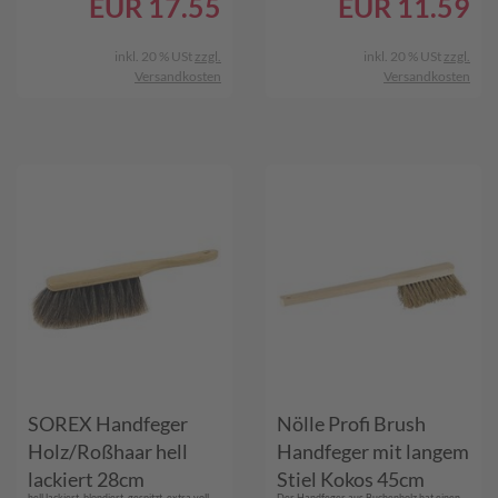
EUR
17.55
EUR
11.59
inkl. 20 % USt
zzgl.
inkl. 20 % USt
zzgl.
Versandkosten
Versandkosten
SOREX Handfeger
Nölle Profi Brush
Holz/Roßhaar hell
Handfeger mit langem
lackiert 28cm
Stiel Kokos 45cm
hell lackiert, blondiert, gespitzt, extra voll
Der Handfeger aus Buchenholz hat einen