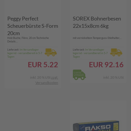
Peggy Perfect
SOREX Bohnerbesen
Scheuerbürste S-Form
22x15x8cm 6kg
20cm
Holz Buche, Fibre, 20 cm Technische
mit vernickeltem Temperguss-Stielhalter,...
Details:...
Lieferzeit:
Im Versandlager
Lieferzeit:
Im Versandlager
lagernd - versandbereit in 5-7
lagernd - versandbereit in 5-7
Tagen
Tagen
EUR
5.22
EUR
92.16
inkl. 20 % USt
zzgl.
inkl. 20 % USt
Versandkosten