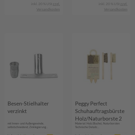
inkl. 20 % USt
zzgl.
inkl. 20 % USt
zzgl.
Versandkosten
Versandkosten
Besen-Stielhalter
Peggy Perfect
verzinkt
Schuhauftragsbürste
Holz/Naturborste 2
mit Innen- und Außengewinde,
Material: Holz (Buche), Naturborsten
Stück
selbstschneidend, Zinklegierung...
Technische Details:...