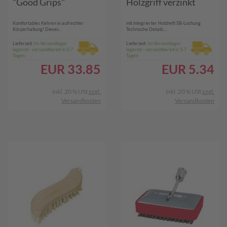
"Good Grips"
Holzgriff verzinkt
Komfortables Kehren in aufrechter
mit integrierter Holzheft SB-Lochung
Körperhaltung! Dieses...
Technische Details:...
Lieferzeit:
Im Versandlager
Lieferzeit:
Im Versandlager
lagernd - versandbereit in 5-7
lagernd - versandbereit in 5-7
Tagen
Tagen
EUR
33.85
EUR
5.34
inkl. 20 % USt
zzgl.
inkl. 20 % USt
zzgl.
Versandkosten
Versandkosten