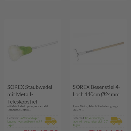
SOREX Staubwedel
SOREX Besenstiel 4-
mit Metall-
Loch 140cm Ø24mm
Teleskopstiel
mit Metallteleskopstiel, extra stabil
Pinus Eliottis, 4-Loch-Stielbefestigung, -
Technische Details:...
DBGM -...
Lieferzeit:
Im Versandlager
Lieferzeit:
Im Versandlager
lagernd - versandbereit in 5-7
lagernd - versandbereit in 5-7
Tagen
Tagen