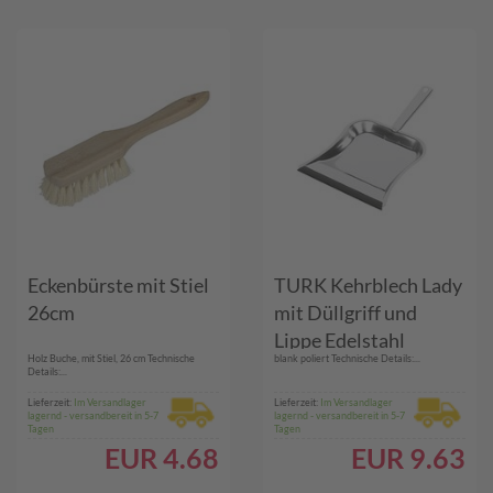
Eckenbürste mit Stiel
TURK Kehrblech Lady
26cm
mit Düllgriff und
Lippe Edelstahl
Holz Buche, mit Stiel, 26 cm Technische
blank poliert Technische Details:...
Details:...
Lieferzeit:
Im Versandlager
Lieferzeit:
Im Versandlager
lagernd - versandbereit in 5-7
lagernd - versandbereit in 5-7
Tagen
Tagen
EUR
4.68
EUR
9.63