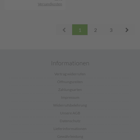
Versandkosten
Prev
Next
1
2
3
Informationen
Vertrag widerrufen
Öffnungszeiten
Zahlungsarten
Impressum
Widerrufsbelehrung
Unsere AGB
Datenschutz
Lieferinformationen
Gewährleistung