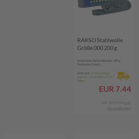
RAKSO Stahlwolle
Größe 000 200 g
sortenreine Stahlwollbänder, 200 g
Technische Details:...
Lieferzeit:
Im Versandlager
lagernd - versandbereit in 5-7
Tagen
EUR
7.44
inkl. 20 % USt
zzgl.
Versandkosten