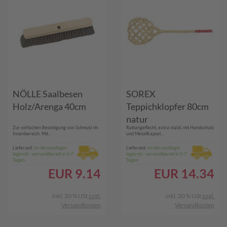
NÖLLE Saalbesen
SOREX
Holz/Arenga 40cm
Teppichklopfer 80cm
natur
Zur einfachen Beseitigung von Schmutz im
Rattangeflecht, extra stabil, mit Handschutz
Innenbereich. Mit...
und Metallkapsel...
Lieferzeit:
Im Versandlager
Lieferzeit:
Im Versandlager
lagernd - versandbereit in 5-7
lagernd - versandbereit in 5-7
Tagen
Tagen
EUR
9.14
EUR
14.34
inkl. 20 % USt
zzgl.
inkl. 20 % USt
zzgl.
Versandkosten
Versandkosten