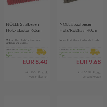
NÖLLE Saalbesen
NÖLLE Saalbesen
Holz/Elaston 60cm
Holz/Roßhaar 40cm
Material: Holz (Buche), mit massivem
Material: Holz (Buche) Technische Details:...
Sattelholz und langer,...
Lieferzeit:
Im Versandlager
Lieferzeit:
Im Versandlager
lagernd - versandbereit in 5-7
lagernd - versandbereit in 5-7
Tagen
Tagen
EUR
8.40
EUR
9.68
inkl. 20 % USt
zzgl.
inkl. 20 % USt
zzgl.
Versandkosten
Versandkosten