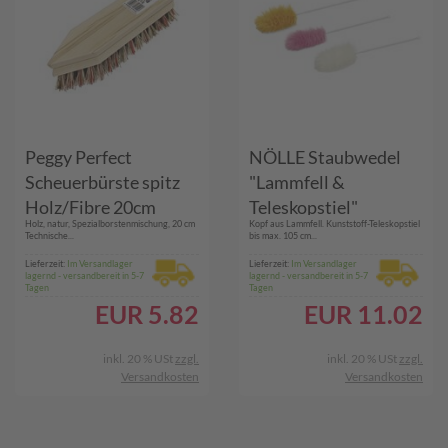
Peggy Perfect
NÖLLE Staubwedel
Scheuerbürste spitz
"Lammfell &
Holz/Fibre 20cm
Teleskopstiel"
Holz, natur, Spezialborstenmischung, 20 cm
Kopf aus Lammfell. Kunststoff-Teleskopstiel
Technische...
bis max. 105 cm...
Lieferzeit:
Im Versandlager
Lieferzeit:
Im Versandlager
lagernd - versandbereit in 5-7
lagernd - versandbereit in 5-7
Tagen
Tagen
EUR
5.82
EUR
11.02
inkl. 20 % USt
zzgl.
inkl. 20 % USt
zzgl.
Versandkosten
Versandkosten