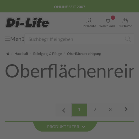
ONLINE SEIT 2007
0
Ihr Konto
Warenkorb
Zur Kasse
Menü
Suche
Startseite
Haushalt
Reinigung & Pflege
Oberflächenreinigung
Oberflächenrein
Next
1
2
3
Prev
PRODUKTFILTER