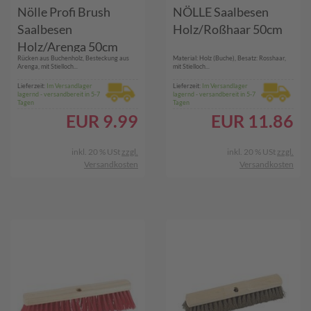
Nölle Profi Brush
NÖLLE Saalbesen
Saalbesen
Holz/Roßhaar 50cm
Holz/Arenga 50cm
Rücken aus Buchenholz, Besteckung aus
Material: Holz (Buche), Besatz: Rosshaar,
Arenga, mit Stielloch...
mit Stielloch...
Lieferzeit:
Im Versandlager
Lieferzeit:
Im Versandlager
lagernd - versandbereit in 5-7
lagernd - versandbereit in 5-7
Tagen
Tagen
EUR
9.99
EUR
11.86
inkl. 20 % USt
zzgl.
inkl. 20 % USt
zzgl.
Versandkosten
Versandkosten