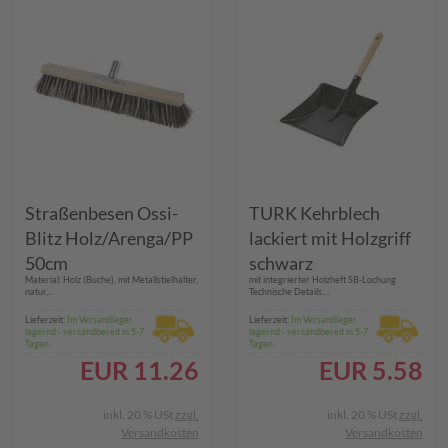
Straßenbesen Ossi-
TURK Kehrblech
Blitz Holz/Arenga/PP
lackiert mit Holzgriff
50cm
schwarz
Material: Holz (Buche), mit Metallstielhalter,
mit integrierter Holzheft SB-Lochung
natur,...
Technische Details:...
Lieferzeit:
Im Versandlager
Lieferzeit:
Im Versandlager
lagernd - versandbereit in 5-7
lagernd - versandbereit in 5-7
Tagen
Tagen
EUR
11.26
EUR
5.58
inkl. 20 % USt
zzgl.
inkl. 20 % USt
zzgl.
Versandkosten
Versandkosten