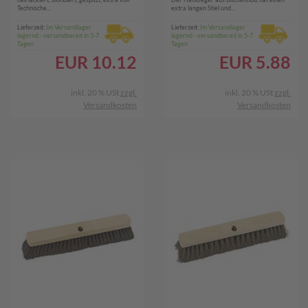
natur
Technische...
extra langen Stiel und...
Lieferzeit:
Im Versandlager
Lieferzeit:
Im Versandlager
lagernd - versandbereit in 5-7
lagernd - versandbereit in 5-7
Tagen
Tagen
EUR
10.12
EUR
5.88
inkl. 20 % USt
zzgl.
inkl. 20 % USt
zzgl.
Versandkosten
Versandkosten