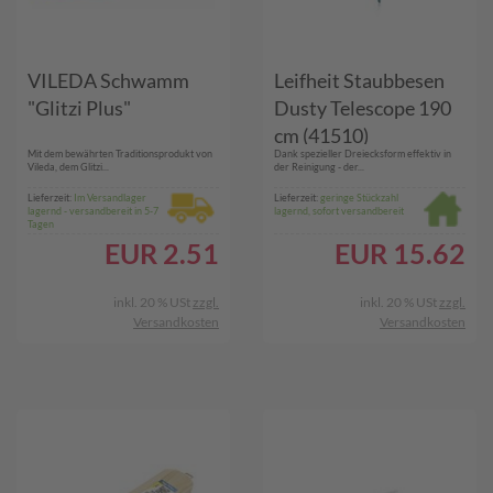
VILEDA Schwamm
Leifheit Staubbesen
"Glitzi Plus"
Dusty Telescope 190
cm (41510)
Mit dem bewährten Traditionsprodukt von
Dank spezieller Dreiecksform effektiv in
Vileda, dem Glitzi...
der Reinigung - der...
Lieferzeit:
Im Versandlager
Lieferzeit:
geringe Stückzahl
lagernd - versandbereit in 5-7
lagernd, sofort versandbereit
Tagen
EUR
2.51
EUR
15.62
inkl. 20 % USt
zzgl.
inkl. 20 % USt
zzgl.
Versandkosten
Versandkosten