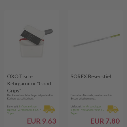
OXO Tisch-
SOREX Besenstiel
Kehrgarnitur "Good
Grips"
Der kleine handliche Feger ist perfekt für
Deutsches Gewinde, welches auch in
Küchen, Waschküchen...
Besen, Wischern und...
Lieferzeit:
Im Versandlager
Lieferzeit:
Im Versandlager
lagernd - versandbereit in 5-7
lagernd - versandbereit in 5-7
Tagen
Tagen
EUR
9.63
EUR
7.80