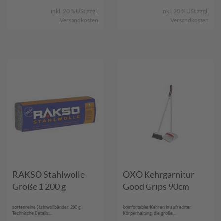
inkl. 20 % USt
zzgl.
inkl. 20 % USt
zzgl.
Versandkosten
Versandkosten
RAKSO Stahlwolle
OXO Kehrgarnitur
Größe 1 200 g
Good Grips 90cm
sortenreine Stahlwollbänder, 200 g
komfortables Kehren in aufrechter
Technische Details:...
Körperhaltung, die große...