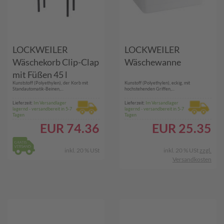
LOCKWEILER
LOCKWEILER
Wäschekorb Clip-Clap
Wäschewanne
mit Füßen 45 l
Kunststoff (Polyethylen), der Korb mit
Kunstoff (Polyethylen), eckig, mit
65x42x28,5cm
Standautomatik-Beinen,...
hochstehenden Griffen,...
Lieferzeit:
Im Versandlager
Lieferzeit:
Im Versandlager
lagernd - versandbereit in 5-7
lagernd - versandbereit in 5-7
Tagen
Tagen
EUR
74.36
EUR
25.35
inkl. 20 % USt
inkl. 20 % USt
zzgl.
Versandkosten