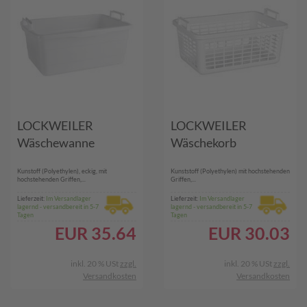
LOCKWEILER
LOCKWEILER
Wäschewanne
Wäschekorb
Kunstoff (Polyethylen), eckig, mit
Kunststoff (Polyethylen) mit hochstehenden
hochstehenden Griffen,...
Griffen,...
Lieferzeit:
Im Versandlager
Lieferzeit:
Im Versandlager
lagernd - versandbereit in 5-7
lagernd - versandbereit in 5-7
Tagen
Tagen
EUR
35.64
EUR
30.03
inkl. 20 % USt
zzgl.
inkl. 20 % USt
zzgl.
Versandkosten
Versandkosten