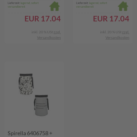
Wäschesammler
Wäschesammler
Lieferzeit:
lagernd, sofort
Lieferzeit:
lagernd, sofort
versandbereit
versandbereit
Doppelpackung
Doppelpackung
EUR
17.04
EUR
17.04
inkl. 20 % USt
zzgl.
inkl. 20 % USt
zzgl.
Versandkosten
Versandkosten
Spirella 6406758 +