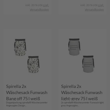
inkl. 20 % USt
zzgl.
inkl. 20 % USt
zzgl.
Versandkosten
Versandkosten
Spirella 2x
Spirella 2x
Wäschesack Funwash
Wäschesack Funwash
Bang off 75 l weiß
light-grey 75 l weiß
Doppelpackung spirella® Wäschesammler
2x spirella® Wäschesammler Funwash light
Wäschetonne
Wäschetonne
Angesagtes Design...
grey Angesagtes...