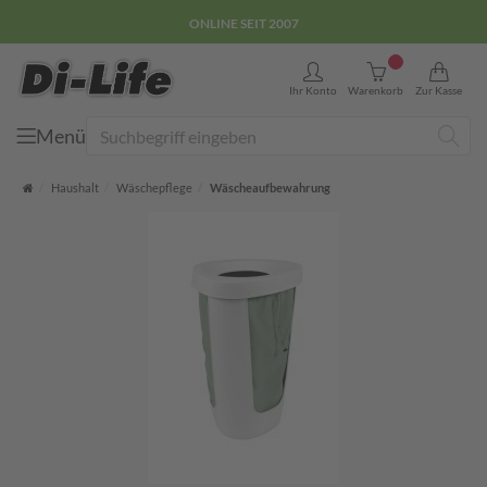
ONLINE SEIT 2007
0
Ihr Konto
Warenkorb
Zur Kasse
Menü
Suche
Startseite
Haushalt
Wäschepflege
Wäscheaufbewahrung