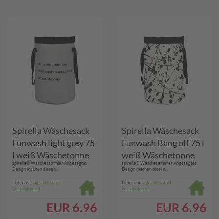
Spirella Wäschesack
Spirella Wäschesack
Funwash light grey 75
Funwash Bang off 75 l
l weiß Wäschetonne
weiß Wäschetonne
spirella® Wäschesammler Angesagtes
spirella® Wäschesammler Angesagtes
Wäschesammler 75L
Wäschesammler 75L
Design machen diesen...
Design machen diesen...
Lieferzeit:
lagernd, sofort
Lieferzeit:
lagernd, sofort
versandbereit
versandbereit
EUR
6.96
EUR
6.96