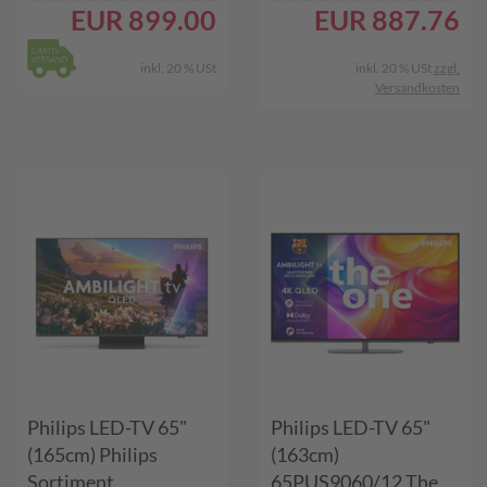
EUR
899.00
EUR
887.76
inkl. 20 % USt
inkl. 20 % USt
zzgl.
Versandkosten
Philips LED-TV 65"
Philips LED-TV 65"
(165cm) Philips
(163cm)
Sortiment
65PUS9060/12 The