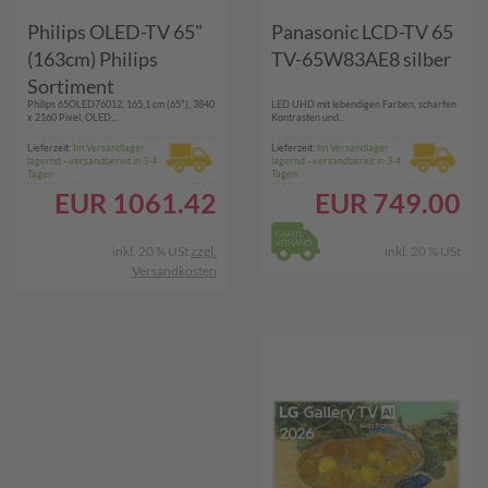
Philips OLED-TV 65"
Panasonic LCD-TV 65
(163cm) Philips
TV-65W83AE8 silber
Sortiment
Philips 65OLED76012, 165,1 cm (65"), 3840
LED UHD mit lebendigen Farben, scharfen
65OLED760/12
x 2160 Pixel, OLED,...
Kontrasten und...
metall
Lieferzeit:
Im Versandlager
Lieferzeit:
Im Versandlager
lagernd - versandbereit in 3-4
lagernd - versandbereit in 3-4
Tagen
Tagen
EUR
1061.42
EUR
749.00
inkl. 20 % USt
zzgl.
inkl. 20 % USt
Versandkosten