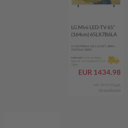
LG Mini LED-TV 65"
(164cm) 65LX7B6LA
LG 65LX7B6LA, 165,1 cm (65"), 3840 x
2160 Pixel, QNED...
Lieferzeit:
Im Versandlager
lagernd - versandbereit in 3-4
Tagen
EUR
1434.98
inkl. 20 % USt
zzgl.
Versandkosten