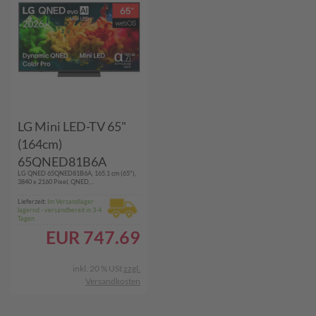
LG Mini LED-TV 65"
(164cm)
65QNED81B6A
LG QNED 65QNED81B6A, 165,1 cm (65"),
3840 x 2160 Pixel, QNED,...
Lieferzeit:
Im Versandlager
lagernd - versandbereit in 3-4
Tagen
EUR
747.69
inkl. 20 % USt
zzgl.
Versandkosten