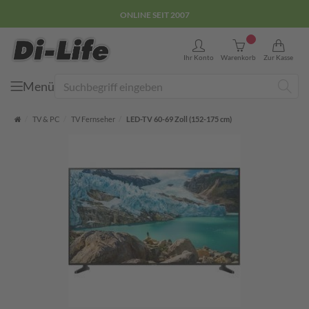
ONLINE SEIT 2007
0
Ihr Konto
Warenkorb
Zur Kasse
Menü
Suche
Startseite
TV & PC
TV Fernseher
LED-TV 60-69 Zoll (152-175 cm)