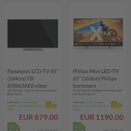
Panasonic LCD-TV 65"
Philips Mini LED-TV
(164cm) TB-
65" (163cm) Philips
65W63AE8 silber
Sortiment
4K UHD LED - Scharfe und kontrastreiche
4K QD MiniLED Ambilight TV mit Quantum
65PML9059/12 The
Bilder dank...
Dot-Technologie P5...
Xtra anthrazit
Lieferzeit:
Im Versandlager
Lieferzeit:
Im Versandlager
lagernd - versandbereit in 3-4
lagernd - versandbereit in 3-4
Tagen
Tagen
EUR
879.00
EUR
1190.00
inkl. 20 % USt
inkl. 20 % USt