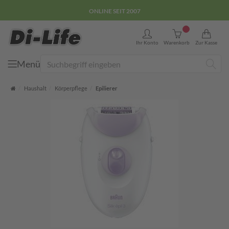
ONLINE SEIT 2007
0
Ihr Konto
Warenkorb
Zur Kasse
Menü
Suche
Startseite
Haushalt
Körperpflege
Epilierer