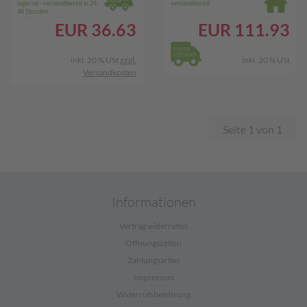
lagernd - versandbereit in 24-
versandbereit
48 Stunden
EUR
36.63
EUR
111.93
inkl. 20 % USt
zzgl.
inkl. 20 % USt
Versandkosten
Seite 1 von 1
Informationen
Vertrag widerrufen
Öffnungszeiten
Zahlungsarten
Impressum
Widerrufsbelehrung