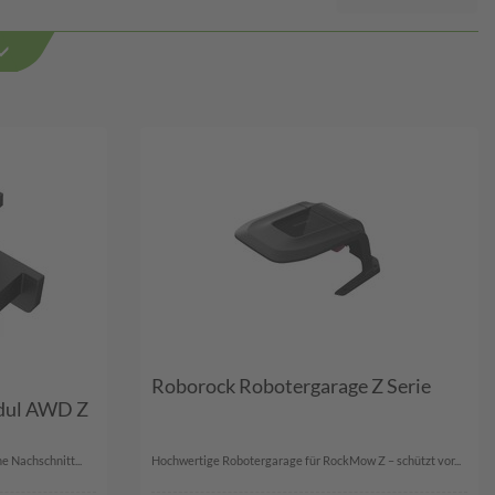
Roborock Robotergarage Z Serie
dul AWD Z
e Nachschnitt...
Hochwertige Robotergarage für RockMow Z – schützt vor...