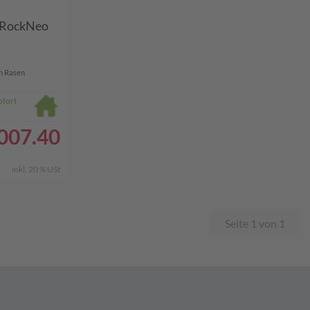
 RockNeo
n Rasen
ofort
007.40
inkl. 20 % USt
Seite 1 von 1