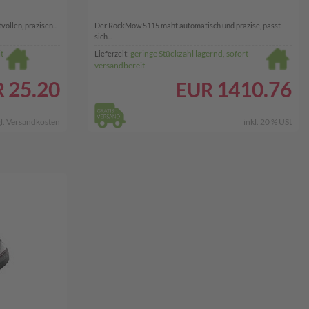
ollen, präzisen...
Der RockMow S115 mäht automatisch und präzise, passt
sich...
t
geringe Stückzahl lagernd, sofort
Lieferzeit:
versandbereit
25.20
1410.76
R
EUR
l. Versandkosten
inkl. 20 % USt