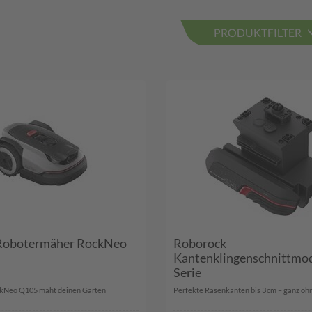
PRODUKTFILTER
Robotermäher RockNeo
Roborock
Kantenklingenschnittmo
Serie
kNeo Q105 mäht deinen Garten
Perfekte Rasenkanten bis 3 cm – ganz ohn