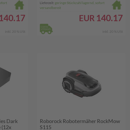
ofort
geringe Stückzahl lagernd, sofort
Lieferzeit:
versandbereit
140.17
140.17
EUR
inkl. 20 % USt
inkl. 20 % USt
des Dark
Roborock Robotermäher RockMow
e (12x
S115