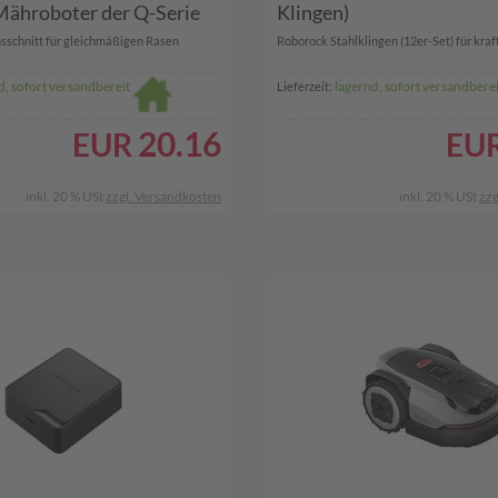
ähroboter der Q-Serie
Klingen)
nsschnitt für gleichmäßigen Rasen
Roborock Stahlklingen (12er-Set) für kraftv
d, sofort versandbereit
lagernd, sofort versandberei
Lieferzeit:
20.16
EUR
EU
inkl. 20 % USt
zzgl. Versandkosten
inkl. 20 % USt
zzg