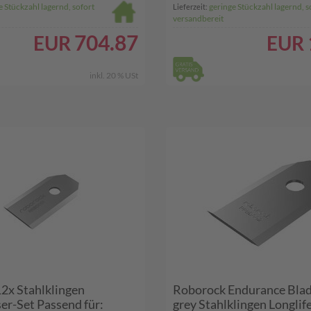
e Stückzahl lagernd, sofort
geringe Stückzahl lagernd, s
Lieferzeit:
versandbereit
704.87
EUR
EUR
inkl. 20 % USt
2x Stahlklingen
Roborock Endurance Bla
er-Set Passend für:
grey Stahlklingen Longlif