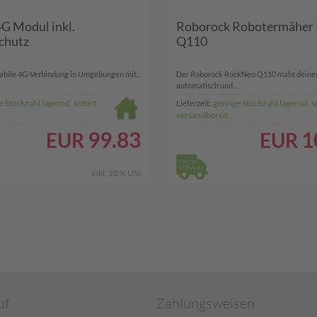
G Modul inkl.
Roborock Robotermäher
chutz
Q110
tabile 4G-Verbindung in Umgebungen mit...
Der Roborock RockNeo Q110 mäht deine
automatisch und...
e Stückzahl lagernd, sofort
geringe Stückzahl lagernd, s
Lieferzeit:
versandbereit
99.83
1
EUR
EUR
inkl. 20 % USt
uf
Zahlungsweisen