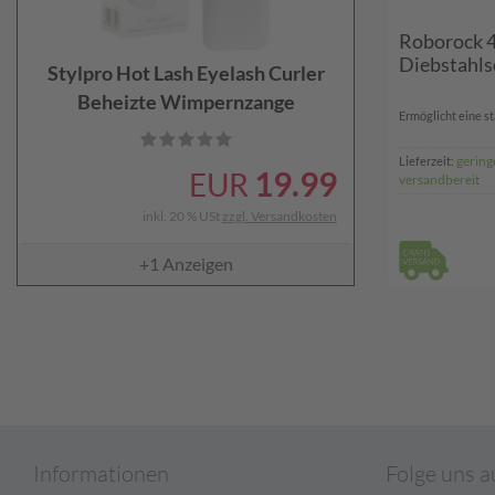
Roborock 4
Diebstahls
Stylpro Hot Lash Eyelash Curler
Beheizte Wimpernzange
Ermöglicht eine s
gering
Lieferzeit:
19.99
EUR
versandbereit
inkl. 20 % USt
zzgl. Versandkosten
+1
Anzeigen
Informationen
Folge uns a