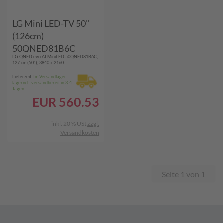
LG Mini LED-TV 50"
(126cm)
50QNED81B6C
LG QNED evo AI MiniLED 50QNED81B6C,
127 cm (50"), 3840 x 2160...
Lieferzeit:
Im Versandlager
lagernd - versandbereit in 3-4
Tagen
EUR
560.53
inkl. 20 % USt
zzgl.
Versandkosten
Seite 1 von 1