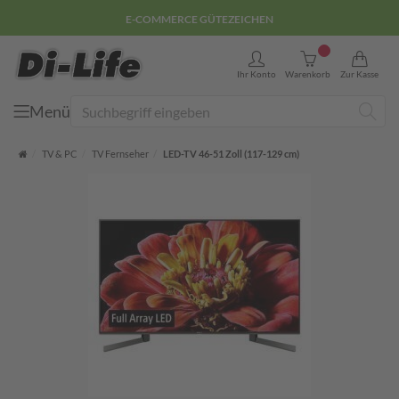
E-COMMERCE GÜTEZEICHEN
0
Ihr Konto
Warenkorb
Zur Kasse
Menü
Suche
Startseite
TV & PC
TV Fernseher
LED-TV 46-51 Zoll (117-129 cm)