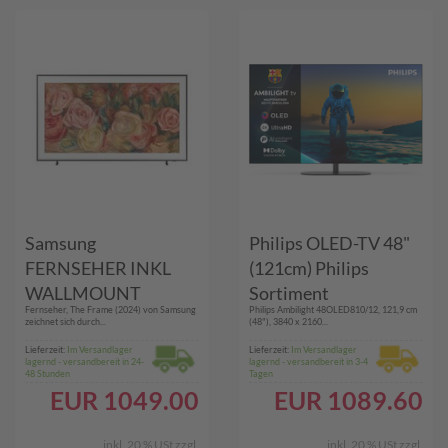
Samsung
Philips OLED-TV 48"
FERNSEHER INKL
(121cm) Philips
WALLMOUNT
Sortiment
Fernseher, The Frame (2024) von Samsung
Philips Ambilight 48OLED810/12, 121,9 cm
(50LS03D THE
48OLED810/12
zeichnet sich durch...
(48"), 3840 x 2160...
FRAME)
metall
Lieferzeit:
Im Versandlager
Lieferzeit:
Im Versandlager
lagernd - versandbereit in 24-
lagernd - versandbereit in 3-4
48 Stunden
Tagen
EUR
1049.00
EUR
1089.60
inkl. 20 % USt
zzgl.
inkl. 20 % USt
zzgl.