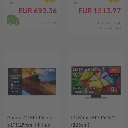
Tagen
Tagen
EUR
693.36
EUR
1513.97
inkl. 20 % USt
inkl. 20 % USt
zzgl.
Versandkosten
Philips OLED-TV bis
LG Mini LED-TV 50"
51" (129cm) Philips
(126cm)