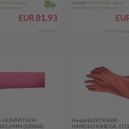
sandlager lagernd -
Im Versandlager lagernd -
Lieferzeit:
n 24-48 Stunden
versandbereit in 24-48 Stunden
81.93
EUR
EU
inkl. 20 % USt
inkl. 20 % USt
zzg
DE-GUMMITUCH
Haupa ELEKTRIKER-
X1,6 MM (120046)
HANDSCHUHE GR. 11 (1