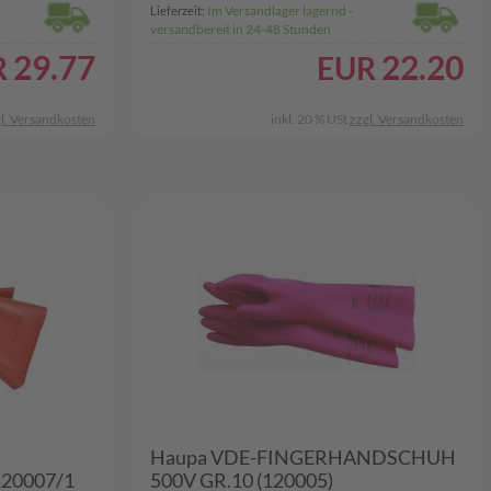
Im Versandlager lagernd -
Lieferzeit:
versandbereit in 24-48 Stunden
29.77
22.20
R
EUR
l. Versandkosten
inkl. 20 % USt
zzgl. Versandkosten
Haupa VDE-FINGERHANDSCHUH
20007/1
500V GR.10 (120005)