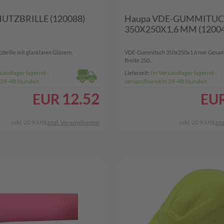
UTZBRILLE (120088)
Haupa VDE-GUMMITU
350X250X1,6 MM (1200
brille mit glasklaren Gläsern,
VDE-Gummituch 350x250x1,6 mm Gesam
Breite 250...
sandlager lagernd -
Im Versandlager lagernd -
Lieferzeit:
n 24-48 Stunden
versandbereit in 24-48 Stunden
12.52
EUR
EU
inkl. 20 % USt
zzgl. Versandkosten
inkl. 20 % USt
zzg