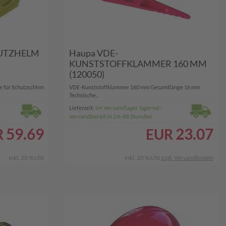
HUTZHELM
Haupa VDE-
KUNSTSTOFFKLAMMER 160 MM
(120050)
e für Schutzschirm
VDE-Kunststoffklammer 160 mm Gesamtlänge 16 mm
Technische...
Im Versandlager lagernd -
Lieferzeit:
versandbereit in 24-48 Stunden
59.69
23.07
R
EUR
inkl. 20 % USt
inkl. 20 % USt
zzgl. Versandkosten