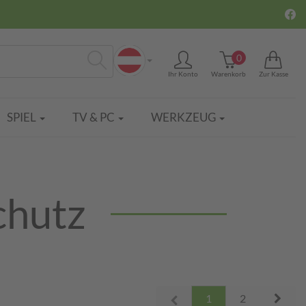
0
Ihr Konto
Warenkorb
Zur Kasse
Suchen
SPIEL
TV & PC
WERKZEUG
chutz
Next
1
2
Prev