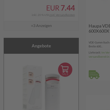
7.44
EUR
inkl. 20 % USt
zzgl. Versandkosten
+3
Anzeigen
Haupa V
600X600X1
VDE-Gumm ituch 
Angebote
Breite 600...
Im Ver
Lieferzeit:
versandbereit i