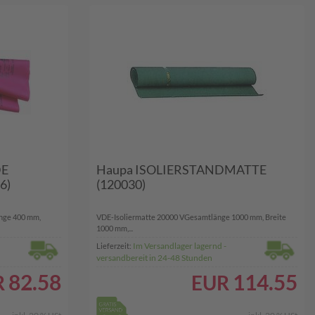
DE
Haupa ISOLIERSTANDMATTE
6)
(120030)
änge 400 mm,
VDE-Isoliermatte 20000 VGesamtlänge 1000 mm, Breite
1000 mm,...
Im Versandlager lagernd -
Lieferzeit:
versandbereit in 24-48 Stunden
82.58
114.55
R
EUR