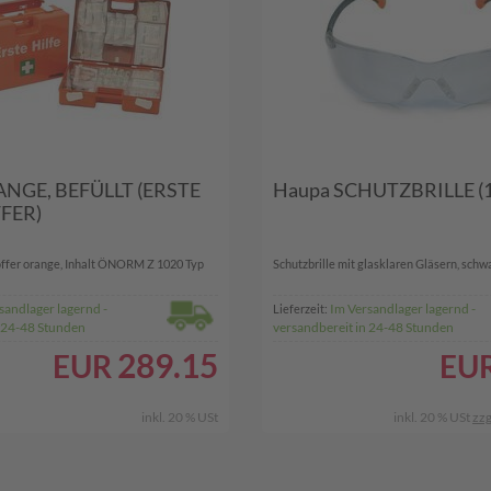
NGE, BEFÜLLT (ERSTE
Haupa SCHUTZBRILLE (
FER)
offer orange, Inhalt ÖNORM Z 1020 Typ
Schutzbrille mit glasklaren Gläsern, schwa
sandlager lagernd -
Im Versandlager lagernd -
Lieferzeit:
n 24-48 Stunden
versandbereit in 24-48 Stunden
289.15
EUR
EU
inkl. 20 % USt
inkl. 20 % USt
zzg