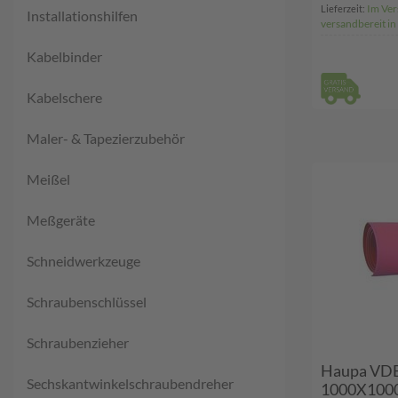
Im Ver
Lieferzeit:
Installationshilfen
versandbereit i
Kabelbinder
Kabelschere
Maler- & Tapezierzubehör
Meißel
Meßgeräte
Schneidwerkzeuge
Schraubenschlüssel
Schraubenzieher
Haupa V
Sechskantwinkelschraubendreher
1000X1000