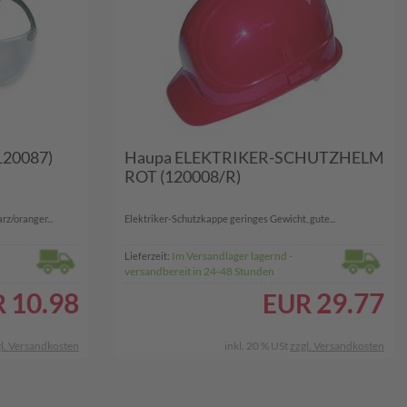
120087)
Haupa ELEKTRIKER-SCHUTZHELM
ROT (120008/R)
rz/oranger...
Elektriker-Schutzkappe geringes Gewicht, gute...
Im Versandlager lagernd -
Lieferzeit:
versandbereit in 24-48 Stunden
10.98
29.77
R
EUR
l. Versandkosten
inkl. 20 % USt
zzgl. Versandkosten