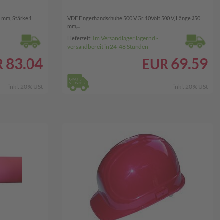
 mm, Stärke 1
VDE Fingerhandschuhe 500 V Gr. 10Volt 500 V, Länge 350
mm,...
Im Versandlager lagernd -
Lieferzeit:
versandbereit in 24-48 Stunden
83.04
69.59
R
EUR
inkl. 20 % USt
inkl. 20 % USt