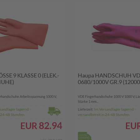
SSE 9 KLASSE 0 (ELEK.-
Haupa HANDSCHUH V
UHE)
0680/1000V GR.9 (12000
erhandschuhe Arbeitsspannung 1000 V,
VDE Fingerhandschuhe 1000 V 1000 V, L
Stärke 1 mm...
sandlager lagernd -
Im Versandlager lagernd -
Lieferzeit:
n 24-48 Stunden
versandbereit in 24-48 Stunden
82.94
EUR
EU