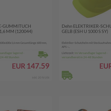
DE-GUMMITUCH
Dehn ELEKTRIKER-SC
,6 MM (120044)
GELB (ESH U 1000 S SY)
600x600x1,6 mm Gesamtlänge 600 mm,
Elektriker-Schutzhelm mit Steckaufnahm
APS –...
sandlager lagernd -
Im Versandlager lagernd -
Lieferzeit:
n 24-48 Stunden
versandbereit in 24-48 Stunden
147.59
EUR
EU
inkl. 20 % USt