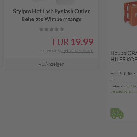
Stylpro Hot Lash Eyelash Curler
Beheizte Wimpernzange
19.99
EUR
inkl. 20 % USt
zzgl. Versandkosten
Haupa ORA
HILFE KOF
+1
Anzeigen
Multi-Ersthilfe-K
II,...
Im Ver
Lieferzeit:
versandbereit i