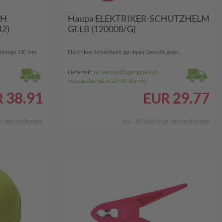
CH
Haupa ELEKTRIKER-SCHUTZHELM
42)
GELB (120008/G)
tlänge 350 mm,
Elektriker-Schutzhelm, geringes Gewicht, gute...
Im Versandlager lagernd -
Lieferzeit:
versandbereit in 24-48 Stunden
38.91
29.77
R
EUR
l. Versandkosten
inkl. 20 % USt
zzgl. Versandkosten