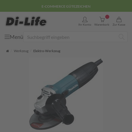
E-COMMERCE GÜTEZEICHEN
0
Ihr Konto
Warenkorb
Zur Kasse
Menü
Suche
Startseite
Werkzeug
Elektro-Werkzeug