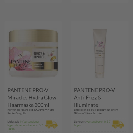
PANTENE PRO-V
PANTENE PRO-V
Miracles Hydra Glow
Anti-Frizz &
Haarmaske 300ml
Illuminate
Kur für die Haare Mit 5000 Pro-V-Nutri-
Entdecken Sie Hair Biology mit einem
Conditioner
Perlen Sorgt für...
Nährstoff-Komplex, der...
Lieferzeit:
Im Versandlager
Lieferzeit:
versandbereit in 5-7
lagernd - versandbereit in 5-7
Tagen
Tagen