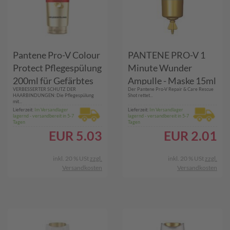
Pantene Pro-V Colour
PANTENE PRO-V 1
Protect Pflegespülung
Minute Wunder
200ml für Gefärbtes
Ampulle - Maske 15ml
VERBESSERTER SCHUTZ DER
Der Pantene Pro-V Repair & Care Rescue
Haar. Active Nutri-
HAARBINDUNGEN: Die Pflegespülung
Shot rettet...
mit...
Plex
Lieferzeit:
Im Versandlager
Lieferzeit:
Im Versandlager
lagernd - versandbereit in 5-7
lagernd - versandbereit in 5-7
Tagen
Tagen
EUR
5.03
EUR
2.01
inkl. 20 % USt
zzgl.
inkl. 20 % USt
zzgl.
Versandkosten
Versandkosten