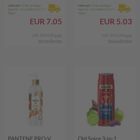
Lieferzeit:
Im Versandlager
Lieferzeit:
Im Versandlager
lagernd - versandbereit in 5-7
lagernd - versandbereit in 5-7
Tagen
Tagen
EUR
7.05
EUR
5.03
inkl. 20 % USt
zzgl.
inkl. 20 % USt
zzgl.
Versandkosten
Versandkosten
PANTENE PRO-V
Old Spice 3-in-1