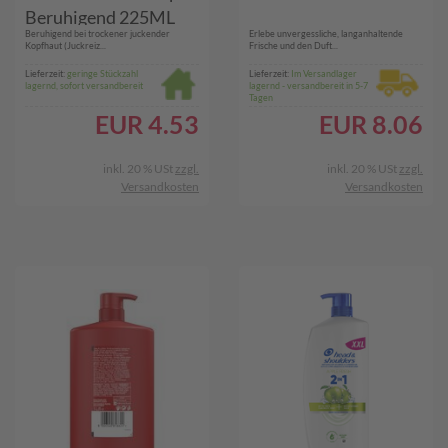
Beruhigend 225ML
Beruhigend bei trockener juckender
Erlebe unvergessliche, langanhaltende
Kopfhaut (Juckreiz...
Frische und den Duft...
Lieferzeit:
geringe Stückzahl
Lieferzeit:
Im Versandlager
lagernd, sofort versandbereit
lagernd - versandbereit in 5-7
Tagen
EUR
4.53
EUR
8.06
inkl. 20 % USt
zzgl.
inkl. 20 % USt
zzgl.
Versandkosten
Versandkosten