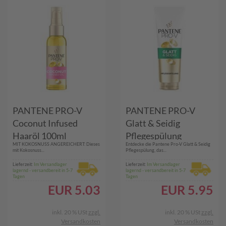
PANTENE PRO-V
PANTENE PRO-V
Coconut Infused
Glatt & Seidig
Haaröl 100ml
Pflegespülung
MIT KOKOSNUSS ANGEREICHERT: Dieses
Entdecke die Pantene Pro-V Glatt & Seidig
mit Kokosnuss...
Pflegespülung, das...
Lieferzeit:
Im Versandlager
Lieferzeit:
Im Versandlager
lagernd - versandbereit in 5-7
lagernd - versandbereit in 5-7
Tagen
Tagen
EUR
5.03
EUR
5.95
inkl. 20 % USt
zzgl.
inkl. 20 % USt
zzgl.
Versandkosten
Versandkosten