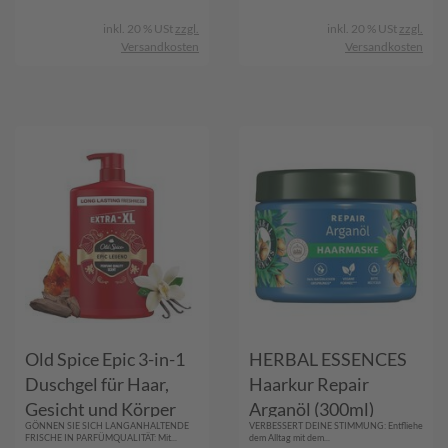
inkl. 20 % USt
zzgl.
inkl. 20 % USt
zzgl.
Versandkosten
Versandkosten
Old Spice Epic 3-in-1
HERBAL ESSENCES
Duschgel für Haar,
Haarkur Repair
Gesicht und Körper
Arganöl (300ml)
GÖNNEN SIE SICH LANGANHALTENDE
VERBESSERT DEINE STIMMUNG: Entfliehe
1000 ml
FRISCHE IN PARFÜMQUALITÄT: Mit...
dem Alltag mit dem...