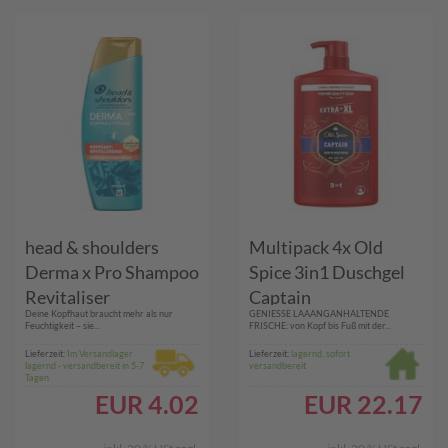
head & shoulders
Multipack 4x Old
Derma x Pro Shampoo
Spice 3in1 Duschgel
Revitaliser
Captain
Deine Kopfhaut braucht mehr als nur
GENIESSE LAAANGANHALTENDE
Feuchtigkeit – sie...
FRISCHE: von Kopf bis Fuß mit der...
Lieferzeit:
Im Versandlager
Lieferzeit:
lagernd, sofort
lagernd - versandbereit in 5-7
versandbereit
Tagen
EUR
4.02
EUR
22.17