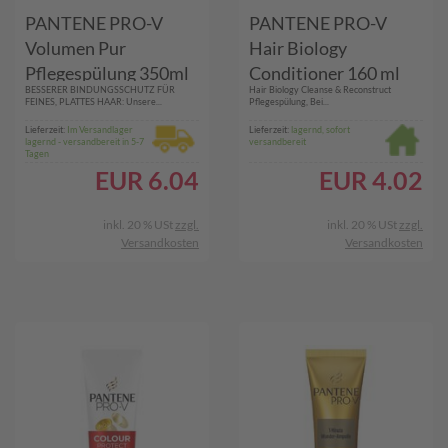
PANTENE PRO-V
PANTENE PRO-V
Volumen Pur
Hair Biology
Pflegespülung 350ml
Conditioner 160 ml
BESSERER BINDUNGSSCHUTZ FÜR
Hair Biology Cleanse & Reconstruct
FEINES, PLATTES HAAR: Unsere...
Pflegespülung, Bei...
Lieferzeit:
Im Versandlager
Lieferzeit:
lagernd, sofort
lagernd - versandbereit in 5-7
versandbereit
Tagen
EUR
6.04
EUR
4.02
inkl. 20 % USt
zzgl.
inkl. 20 % USt
zzgl.
Versandkosten
Versandkosten