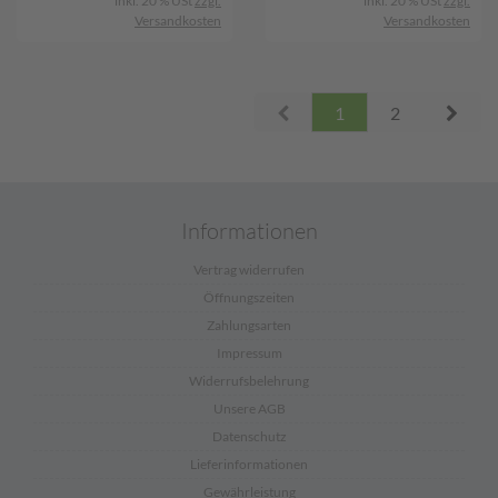
inkl. 20 % USt
zzgl.
inkl. 20 % USt
zzgl.
Versandkosten
Versandkosten
Prev
Next
1
2
Informationen
Vertrag widerrufen
Öffnungszeiten
Zahlungsarten
Impressum
Widerrufsbelehrung
Unsere AGB
Datenschutz
Lieferinformationen
Gewährleistung