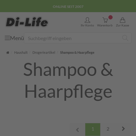
ONLINE SEIT 2007
0
Ihr Konto
Warenkorb
Zur Kasse
Menü
Suche
Startseite
Haushalt
Drogerieartikel
Shampoo & Haarpflege
Shampoo &
Haarpflege
Next
1
2
Prev