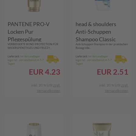
PANTENE PRO-V
head & shoulders
Locken Pur
Anti-Schuppen
Pflegespülung
Shampoo Classic
VERBESSERTE BOND PROTECTION FÜR
Anti-Schuppen Shampoo In der praktischen
WIDERSPENSTIGES UND FRIZZY...
Reisegröße...
Lieferzeit:
Im Versandlager
Lieferzeit:
Im Versandlager
lagernd - versandbereit in 5-7
lagernd - versandbereit in 5-7
Tagen
Tagen
EUR
4.23
EUR
2.51
inkl. 20 % USt
zzgl.
inkl. 20 % USt
zzgl.
Versandkosten
Versandkosten