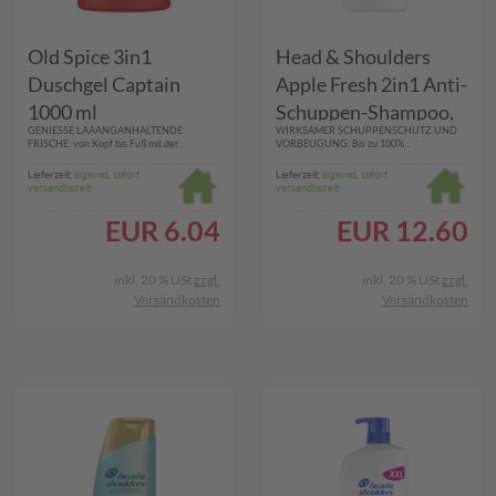
Old Spice 3in1
Head & Shoulders
Duschgel Captain
Apple Fresh 2in1 Anti-
1000 ml
Schuppen-Shampoo,
GENIESSE LAAANGANHALTENDE
WIRKSAMER SCHUPPENSCHUTZ UND
800ml Pumpspender.
FRISCHE: von Kopf bis Fuß mit der...
VORBEUGUNG: Bis zu 100%...
Bis zu 100%
Lieferzeit:
lagernd, sofort
Lieferzeit:
lagernd, sofort
versandbereit
versandbereit
Schuppenschutz.
Frisches Gefühl mit
EUR
6.04
EUR
12.60
Apfelduft
inkl. 20 % USt
zzgl.
inkl. 20 % USt
zzgl.
Versandkosten
Versandkosten