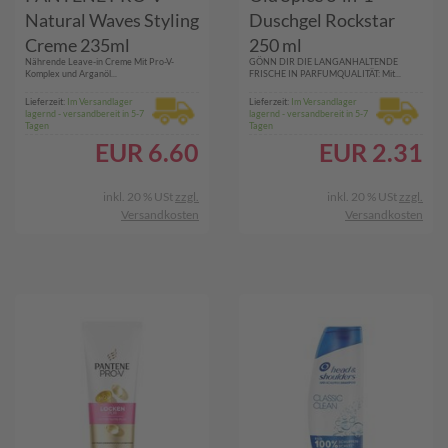
Natural Waves Styling
Duschgel Rockstar
Creme 235ml
250 ml
Nährende Leave-in Creme Mit Pro-V-
GÖNN DIR DIE LANGANHALTENDE
Komplex und Arganöl...
FRISCHE IN PARFUMQUALITÄT: Mit...
Lieferzeit:
Im Versandlager
Lieferzeit:
Im Versandlager
lagernd - versandbereit in 5-7
lagernd - versandbereit in 5-7
Tagen
Tagen
EUR
6.60
EUR
2.31
inkl. 20 % USt
zzgl.
inkl. 20 % USt
zzgl.
Versandkosten
Versandkosten