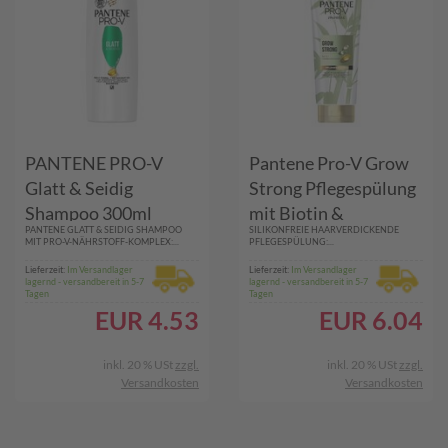
PANTENE PRO-V
Pantene Pro-V Grow
Glatt & Seidig
Strong Pflegespülung
Shampoo 300ml
mit Biotin &
PANTENE GLATT & SEIDIG SHAMPOO
​ SILIKONFREIE HAARVERDICKENDE
Proteinverstärker
MIT PRO-V-NÄHRSTOFF-KOMPLEX:...
PFLEGESPÜLUNG:...
325ml
Lieferzeit:
Im Versandlager
Lieferzeit:
Im Versandlager
lagernd - versandbereit in 5-7
lagernd - versandbereit in 5-7
Tagen
Tagen
EUR
4.53
EUR
6.04
inkl. 20 % USt
zzgl.
inkl. 20 % USt
zzgl.
Versandkosten
Versandkosten