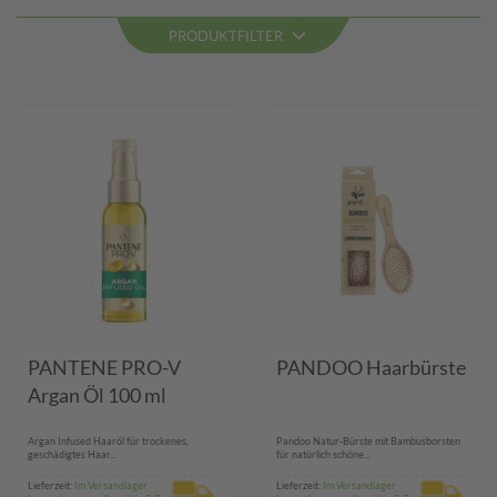
PRODUKTFILTER
PANTENE PRO-V
PANDOO Haarbürste
Argan Öl 100 ml
Argan Infused Haaröl für trockenes,
Pandoo Natur-Bürste mit Bambusborsten
geschädigtes Haar...
für natürlich schöne...
Lieferzeit:
Im Versandlager
Lieferzeit:
Im Versandlager