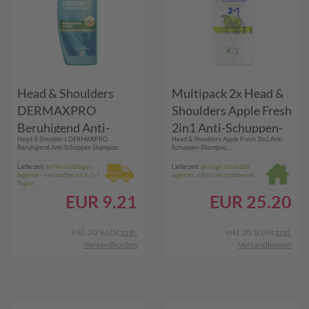
Head & Shoulders
Multipack 2x Head &
DERMAXPRO
Shoulders Apple Fresh
Beruhigend Anti-
2in1 Anti-Schuppen-
​Head & Shoulders DERMAXPRO
​Head & Shoulders Apple Fresh 2in1 Anti-
Schuppen Shampoo &
Shampoo, 800ml
Beruhigend Anti-Schuppen Shampoo...
Schuppen-Shampoo,...
Kopfhautpflege bei
Pumpspender. Bis zu
Lieferzeit:
Im Versandlager
Lieferzeit:
geringe Stückzahl
lagernd - versandbereit in 5-7
lagernd, sofort versandbereit
trockener, juckender
100%
Tagen
Kopfhaut (verbunden
Schuppenschutz.
EUR
9.21
EUR
25.20
mit Schuppen), 2x250
Frisches Gefühl mit
ml
Apfelduft
inkl. 20 % USt
zzgl.
inkl. 20 % USt
zzgl.
Versandkosten
Versandkosten