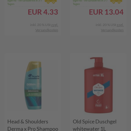
lagernd - versandbereit in 5-7
lagernd - versandbereit in 5-7
Tagen
Tagen
EUR
4.33
EUR
13.04
inkl. 20 % USt
zzgl.
inkl. 20 % USt
zzgl.
Versandkosten
Versandkosten
Head & Shoulders
Old Spice Duschgel
Derma x Pro Shampoo
whitewater 1L