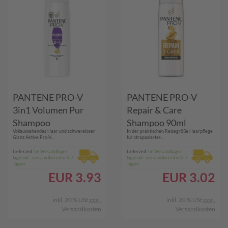
PANTENE PRO-V
PANTENE PRO-V
3in1 Volumen Pur
Repair & Care
Shampoo
Shampoo 90ml
Vollaussehendes Haar und schwereloser
In der praktischen Reisegröße Haarpflege
Glanz Aktive Pro-V...
für strapaziertes...
Lieferzeit:
Im Versandlager
Lieferzeit:
Im Versandlager
lagernd - versandbereit in 5-7
lagernd - versandbereit in 5-7
Tagen
Tagen
EUR
3.93
EUR
3.02
inkl. 20 % USt
zzgl.
inkl. 20 % USt
zzgl.
Versandkosten
Versandkosten