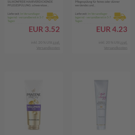
SILIKONFREIE HAARVERDICKENDE
Pflegespülung für feines oder dünner
PFLEGESPÜLUNG: schwerelose...
werdendes und...
Lieferzeit:
Im Versandlager
Lieferzeit:
Im Versandlager
lagernd - versandbereit in 5-7
lagernd - versandbereit in 5-7
Tagen
Tagen
EUR
3.52
EUR
4.23
inkl. 20 % USt
zzgl.
inkl. 20 % USt
zzgl.
Versandkosten
Versandkosten