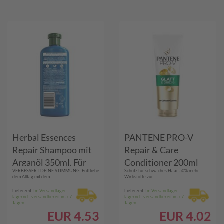
Herbal Essences
PANTENE PRO-V
Repair Shampoo mit
Repair & Care
Arganöl 350ml. Für
Conditioner 200ml
VERBESSERT DEINE STIMMUNG: Entfliehe
Schutz für schwaches Haar 50% mehr
geschädigtes Haar,
dem Alltag mit dem...
Wirkstoffe zur...
ohne Silikone
Lieferzeit:
Im Versandlager
Lieferzeit:
Im Versandlager
lagernd - versandbereit in 5-7
lagernd - versandbereit in 5-7
Tagen
Tagen
EUR
4.53
EUR
4.02