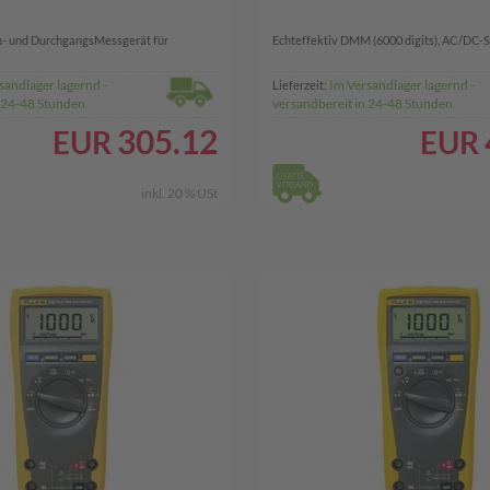
m- und DurchgangsMessgerät für
Echteffektiv DMM (6000 digits), AC/DC-S
sandlager lagernd -
Im Versandlager lagernd -
Lieferzeit:
n 24-48 Stunden
versandbereit in 24-48 Stunden
305.12
EUR
EUR
inkl. 20 % USt