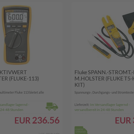
FEKTIVWERT
Fluke SPANN.-STROMT.-
ER (FLUKE-113)
M.HOLSTER (FLUKE T5-
KIT)
ultimeter Fluke 113 bietet alle
Spannungs-, Durchgangs- und Stromtesterki
sandlager lagernd -
Im Versandlager lagernd -
Lieferzeit:
n 24-48 Stunden
versandbereit in 24-48 Stunden
236.56
EUR
EUR