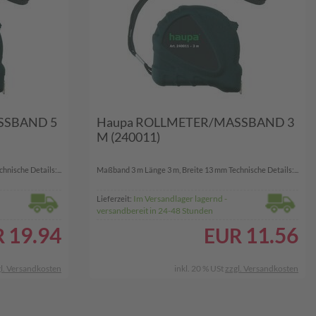
SSBAND 5
Haupa ROLLMETER/MASSBAND 3
M (240011)
nische Details:...
Maßband 3 m Länge 3 m, Breite 13 mm Technische Details:...
Im Versandlager lagernd -
Lieferzeit:
versandbereit in 24-48 Stunden
19.94
11.56
R
EUR
l. Versandkosten
inkl. 20 % USt
zzgl. Versandkosten