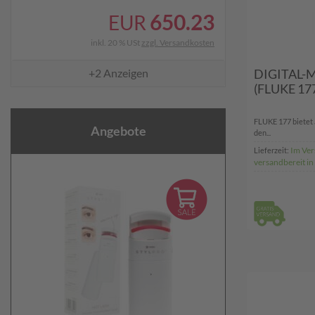
650.23
EUR
inkl. 20 % USt
zzgl. Versandkosten
+2
Anzeigen
DIGITAL-
(FLUKE 17
FLUKE 177 bietet 
Angebote
den...
Im Ver
Lieferzeit:
versandbereit i