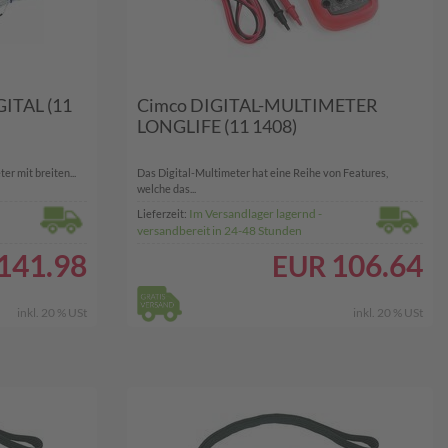
ITAL (11
Cimco DIGITAL-MULTIMETER
LONGLIFE (11 1408)
r mit breiten...
Das Digital-Multimeter hat eine Reihe von Features,
welche das...
Im Versandlager lagernd -
Lieferzeit:
versandbereit in 24-48 Stunden
141.98
106.64
EUR
inkl. 20 % USt
inkl. 20 % USt