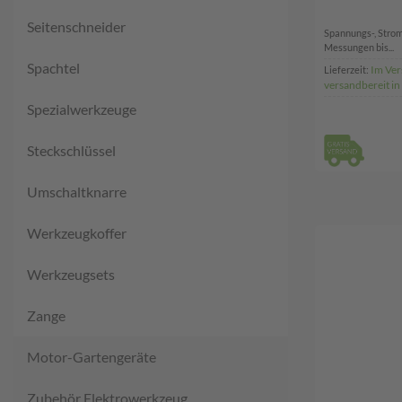
Seitenschneider
Spannungs-, Stro
Messungen bis...
Spachtel
Im Ver
Lieferzeit:
versandbereit i
Spezialwerkzeuge
Steckschlüssel
Umschaltknarre
Werkzeugkoffer
Werkzeugsets
Zange
Motor-Gartengeräte
Zubehör Elektrowerkzeug