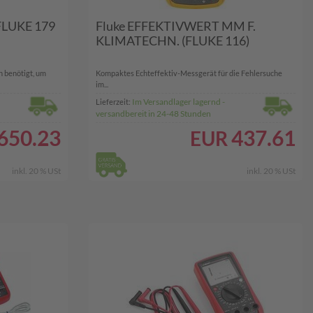
LUKE 179
Fluke EFFEKTIVWERT MM F.
KLIMATECHN. (FLUKE 116)
n benötigt, um
Kompaktes Echteffektiv-Messgerät für die Fehlersuche
im...
Im Versandlager lagernd -
Lieferzeit:
versandbereit in 24-48 Stunden
650.23
437.61
EUR
inkl. 20 % USt
inkl. 20 % USt