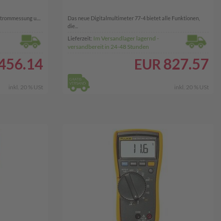
trommessung u....
Das neue Digitalmultimeter 77-4 bietet alle Funktionen,
die...
Im Versandlager lagernd -
Lieferzeit:
versandbereit in 24-48 Stunden
456.14
827.57
EUR
inkl. 20 % USt
inkl. 20 % USt