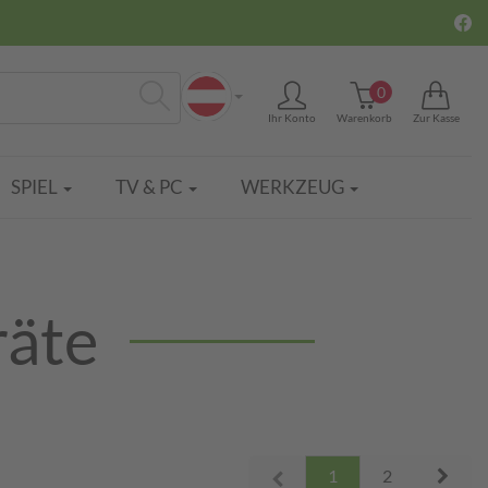
0
Ihr Konto
Warenkorb
Zur Kasse
Suchen
SPIEL
TV & PC
WERKZEUG
äte
Next
1
2
Prev