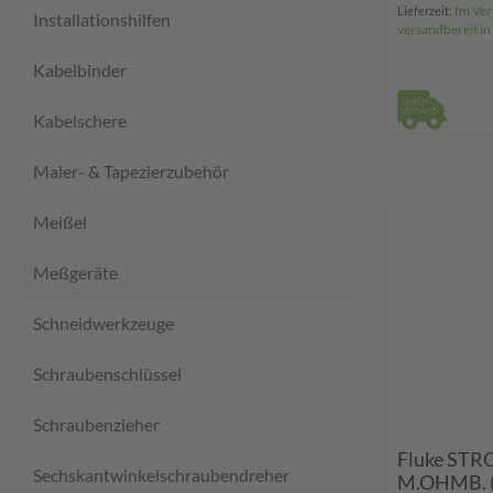
Im Ver
Lieferzeit:
Installationshilfen
versandbereit i
Kabelbinder
Kabelschere
Maler- & Tapezierzubehör
Meißel
Meßgeräte
Schneidwerkzeuge
Schraubenschlüssel
Schraubenzieher
Fluke ST
Sechskantwinkelschraubendreher
M.OHMB. (