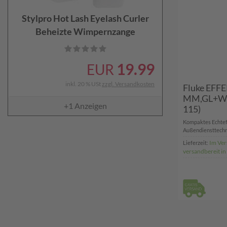
Stylpro Hot Lash Eyelash Curler
Beheizte Wimpernzange
19.99
EUR
inkl. 20 % USt
zzgl. Versandkosten
Fluke EF
MM,GL+WE
+1
Anzeigen
115)
Kompaktes Echtef
Außendiensttechni
Im Ver
Lieferzeit:
versandbereit i