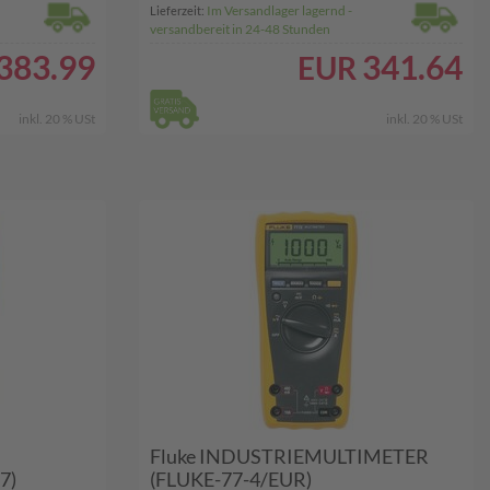
Im Versandlager lagernd -
Lieferzeit:
versandbereit in 24-48 Stunden
383.99
341.64
EUR
inkl. 20 % USt
inkl. 20 % USt
Fluke INDUSTRIEMULTIMETER
7)
(FLUKE-77-4/EUR)