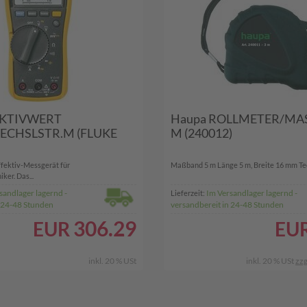
FEKTIVWERT
Haupa ROLLMETER/MA
CHSLSTR.M (FLUKE
M (240012)
fektiv-Messgerät für
Maßband 5 m Länge 5 m, Breite 16 mm Tech
ker. Das...
sandlager lagernd -
Im Versandlager lagernd -
Lieferzeit:
n 24-48 Stunden
versandbereit in 24-48 Stunden
306.29
EUR
EU
inkl. 20 % USt
inkl. 20 % USt
zzg