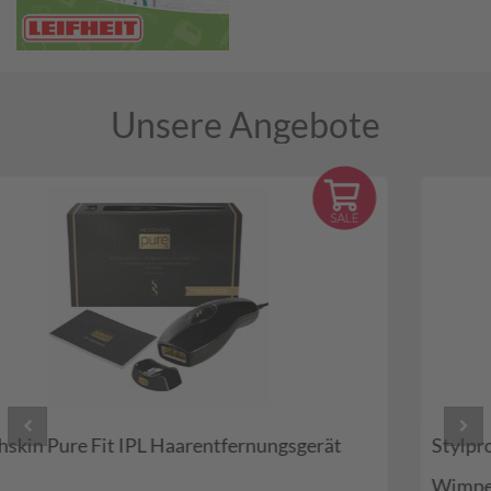
Unsere Angebote
Stylpro Hot Lash Eyelash Curler Beheizte
Wimpernzange