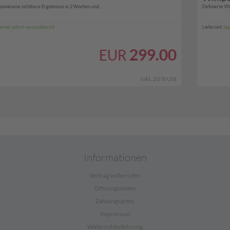
Definierte Wimpern: Im Gegensatz zu anderen Wimpernformern,...
Lieferzeit:
lagernd, sofort versandbereit
.00
19
EUR
0 % USt
inkl. 20 % USt
zzgl. Versand
Informationen
Vertrag widerrufen
Öffnungszeiten
Zahlungsarten
Impressum
Widerrufsbelehrung