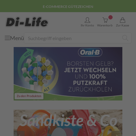
E-COMMERCE GÜTEZEICHEN
0
Ihr Konto
Warenkorb
Zur Kasse
Menü
Suche