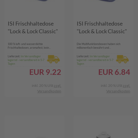
ISI Frischhaltedose
ISI Frischhaltedose
"Lock & Lock Classic"
"Lock & Lock Classic"
100 % luft- und wasserdichte
Die Multifunktionsboxen haben sich
Frischhaltedosen, aromafest, kein...
millionenfach bewährt und...
Lieferzeit:
Im Versandlager
Lieferzeit:
Im Versandlager
lagernd - versandbereit in 5-7
lagernd - versandbereit in 5-7
Tagen
Tagen
EUR
9.22
EUR
6.84
inkl. 20 % USt
zzgl.
inkl. 20 % USt
zzgl.
Versandkosten
Versandkosten