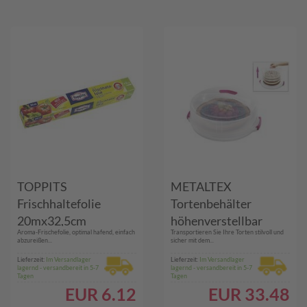
TOPPITS
METALTEX
Frischhaltefolie
Tortenbehälter
20mx32,5cm
höhenverstellbar
Aroma-Frischefolie, optimal hafend, einfach
Transportieren Sie Ihre Torten stilvoll und
abzureißen...
sicher mit dem...
Lieferzeit:
Im Versandlager
Lieferzeit:
Im Versandlager
lagernd - versandbereit in 5-7
lagernd - versandbereit in 5-7
Tagen
Tagen
EUR
6.12
EUR
33.48