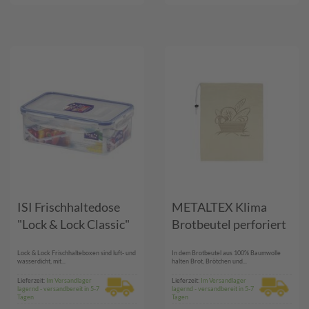
ISI Frischhaltedose
METALTEX Klima
"Lock & Lock Classic"
Brotbeutel perforiert
Lock & Lock Frischhalteboxen sind luft- und
In dem Brotbeutel aus 100% Baumwolle
wasserdicht, mit...
halten Brot, Brötchen und...
Lieferzeit:
Im Versandlager
Lieferzeit:
Im Versandlager
lagernd - versandbereit in 5-7
lagernd - versandbereit in 5-7
Tagen
Tagen