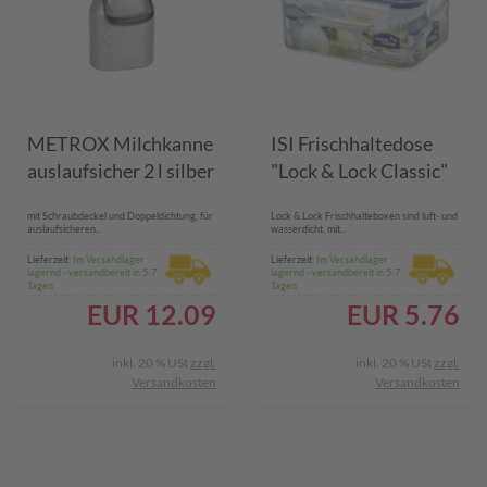
METROX Milchkanne
ISI Frischhaltedose
auslaufsicher 2 l silber
"Lock & Lock Classic"
mit Schraubdeckel und Doppeldichtung, für
Lock & Lock Frischhalteboxen sind luft- und
auslaufsicheren...
wasserdicht, mit...
Lieferzeit:
Im Versandlager
Lieferzeit:
Im Versandlager
lagernd - versandbereit in 5-7
lagernd - versandbereit in 5-7
Tagen
Tagen
EUR
12.09
EUR
5.76
inkl. 20 % USt
zzgl.
inkl. 20 % USt
zzgl.
Versandkosten
Versandkosten