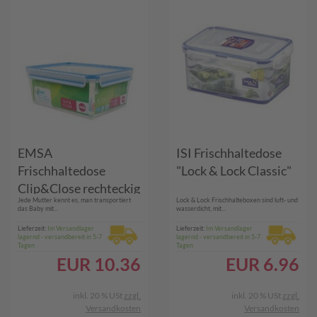
EMSA
ISI Frischhaltedose
Frischhaltedose
"Lock & Lock Classic"
Clip&Close rechteckig
Jede Mutter kennt es, man transportiert
Lock & Lock Frischhalteboxen sind luft- und
3,7 l
das Baby mit...
wasserdicht, mit...
Lieferzeit:
Im Versandlager
Lieferzeit:
Im Versandlager
lagernd - versandbereit in 5-7
lagernd - versandbereit in 5-7
Tagen
Tagen
EUR
10.36
EUR
6.96
inkl. 20 % USt
zzgl.
inkl. 20 % USt
zzgl.
Versandkosten
Versandkosten