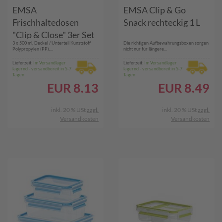
EMSA
EMSA Clip & Go
Frischhaltedosen
Snack rechteckig 1 L
"Clip & Close" 3er Set
3 x 500 ml, Deckel / Unterteil Kunststoff
Die richtigen Aufbewahrungsboxen sorgen
Polypropylen (PP),...
nicht nur für längere...
Lieferzeit:
Im Versandlager
Lieferzeit:
Im Versandlager
lagernd - versandbereit in 5-7
lagernd - versandbereit in 5-7
Tagen
Tagen
EUR
8.13
EUR
8.49
inkl. 20 % USt
zzgl.
inkl. 20 % USt
zzgl.
Versandkosten
Versandkosten