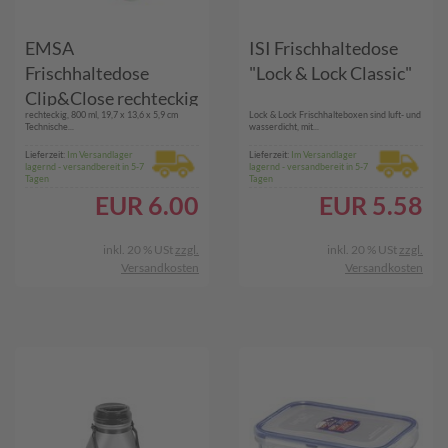
EMSA
ISI Frischhaltedose
Frischhaltedose
"Lock & Lock Classic"
Clip&Close rechteckig
rechteckig, 800 ml, 19,7 x 13,6 x 5,9 cm
Lock & Lock Frischhalteboxen sind luft- und
0,8 l
Technische...
wasserdicht, mit...
Lieferzeit:
Im Versandlager
Lieferzeit:
Im Versandlager
lagernd - versandbereit in 5-7
lagernd - versandbereit in 5-7
Tagen
Tagen
EUR
6.00
EUR
5.58
inkl. 20 % USt
zzgl.
inkl. 20 % USt
zzgl.
Versandkosten
Versandkosten