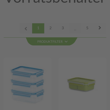
Next
1
2
3
5
Prev
...
PRODUKTFILTER