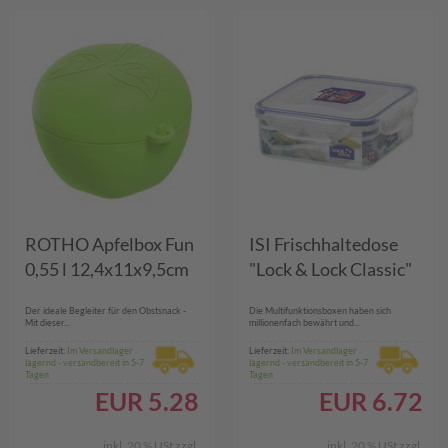
ROTHO Apfelbox Fun
ISI Frischhaltedose
0,55 l 12,4x11x9,5cm
"Lock & Lock Classic"
Der ideale Begleiter für den Obstsnack -
Die Multifunktionsboxen haben sich
Mit dieser...
millionenfach bewährt und...
Lieferzeit:
Im Versandlager
Lieferzeit:
Im Versandlager
lagernd - versandbereit in 5-7
lagernd - versandbereit in 5-7
Tagen
Tagen
EUR
5.28
EUR
6.72
inkl. 20 % USt
zzgl.
inkl. 20 % USt
zzgl.