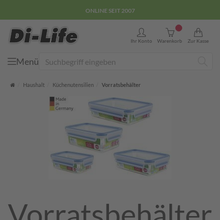
E-COMMERCE GÜTEZEICHEN
0
Ihr Konto
Warenkorb
Zur Kasse
Menü
Suche
Startseite
Haushalt
Küchenutensilien
Vorratsbehälter
Vorratsbehälter