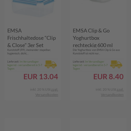
EMSA
EMSA Clip & Go
Frischhaltedose "Clip
Yoghurtbox
& Close" 3er Set
rechteckig 600 ml
Kunststoff (PP), ineinander stapelbar,
Die Yoghurtbox von EMSA Clip & Go aus
hygienisch, dicht,...
Kunststoff ist nicht nur...
Lieferzeit:
Im Versandlager
Lieferzeit:
Im Versandlager
lagernd - versandbereit in 5-7
lagernd - versandbereit in 5-7
Tagen
Tagen
EUR
13.04
EUR
8.40
inkl. 20 % USt
zzgl.
inkl. 20 % USt
zzgl.
Versandkosten
Versandkosten