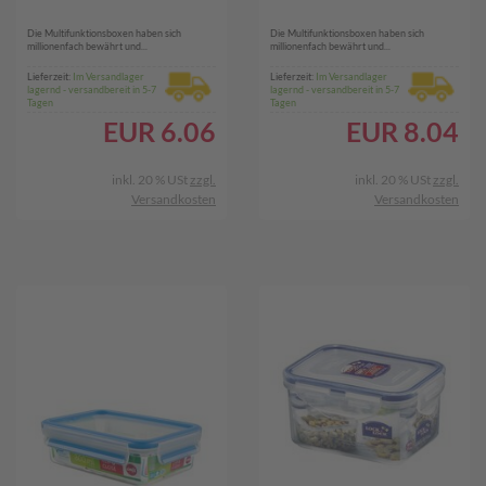
Die Multifunktionsboxen haben sich
Die Multifunktionsboxen haben sich
millionenfach bewährt und...
millionenfach bewährt und...
Lieferzeit:
Im Versandlager
Lieferzeit:
Im Versandlager
lagernd - versandbereit in 5-7
lagernd - versandbereit in 5-7
Tagen
Tagen
EUR
6.06
EUR
8.04
inkl. 20 % USt
zzgl.
inkl. 20 % USt
zzgl.
Versandkosten
Versandkosten