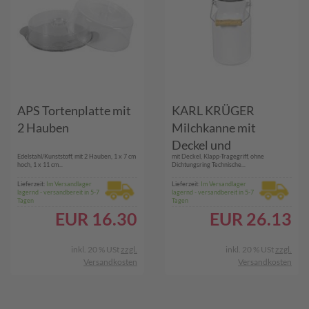
APS Tortenplatte mit
KARL KRÜGER
2 Hauben
Milchkanne mit
Deckel und
Edelstahl/Kunststoff, mit 2 Hauben, 1 x 7 cm
mit Deckel, Klapp-Tragegriff, ohne
Klapptragegriff 2 l
hoch, 1 x 11 cm...
Dichtungsring Technische...
Ø13cm emailliert
Lieferzeit:
Im Versandlager
Lieferzeit:
Im Versandlager
lagernd - versandbereit in 5-7
lagernd - versandbereit in 5-7
weiß
Tagen
Tagen
EUR
16.30
EUR
26.13
inkl. 20 % USt
zzgl.
inkl. 20 % USt
zzgl.
Versandkosten
Versandkosten