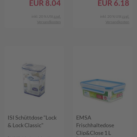
EUR
8.04
EUR
6.18
inkl. 20 % USt
zzgl.
inkl. 20 % USt
zzgl.
Versandkosten
Versandkosten
ISI Schüttdose "Lock
EMSA
& Lock Classic"
Frischhaltedose
Clip&Close 1 L