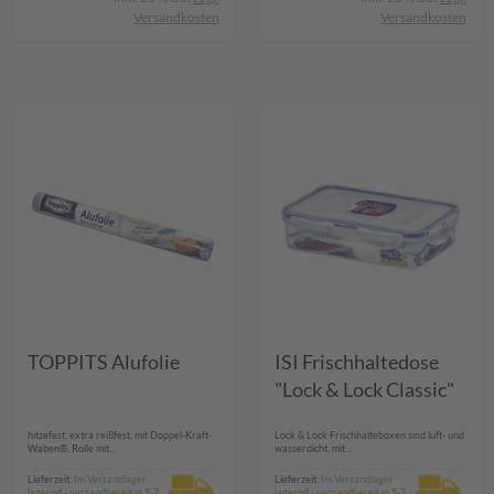
Versandkosten
Versandkosten
TOPPITS Alufolie
ISI Frischhaltedose
"Lock & Lock Classic"
hitzefest, extra reißfest, mit Doppel-Kraft-
Lock & Lock Frischhalteboxen sind luft- und
Waben®, Rolle mit...
wasserdicht, mit...
Lieferzeit:
Im Versandlager
Lieferzeit:
Im Versandlager
lagernd - versandbereit in 5-7
lagernd - versandbereit in 5-7