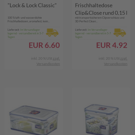
"Lock & Lock Classic"
Frischhaltedose
Clip&Close rund 0,15 l
100 % luft- und wasserdichte
mit transportsicherem Clipverschluss und
Frischhaltedosen, aromafest, kein...
3D Perfect Clean...
Lieferzeit:
Im Versandlager
Lieferzeit:
Im Versandlager
lagernd - versandbereit in 5-7
lagernd - versandbereit in 5-7
Tagen
Tagen
EUR
6.60
EUR
4.92
inkl. 20 % USt
zzgl.
inkl. 20 % USt
zzgl.
Versandkosten
Versandkosten