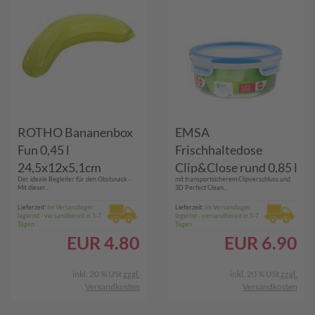
ROTHO Bananenbox
EMSA
Fun 0,45 l
Frischhaltedose
24,5x12x5,1cm
Clip&Close rund 0,85 l
Der ideale Begleiter für den Obstsnack -
mit transportsicherem Clipverschluss und
Mit dieser...
3D Perfect Clean...
Lieferzeit:
Im Versandlager
Lieferzeit:
Im Versandlager
lagernd - versandbereit in 5-7
lagernd - versandbereit in 5-7
Tagen
Tagen
EUR
4.80
EUR
6.90
inkl. 20 % USt
zzgl.
inkl. 20 % USt
zzgl.
Versandkosten
Versandkosten