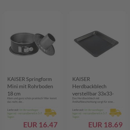
KAISER Springform
KAISER
Mini mit Rohrboden
Herdbackblech
18 cm
verstellbar 33x33-
Klein und ganz schön praktisch! Wer kennt
Das Herdbackblech mit
52cm
das nicht, die...
Antihaftbeschichtung sorgt für eine...
Lieferzeit:
Im Versandlager
Lieferzeit:
Im Versandlager
lagernd - versandbereit in 5-7
lagernd - versandbereit in 5-7
Tagen
Tagen
EUR
16.47
EUR
18.69