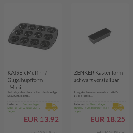
KAISER Muffin- /
ZENKER Kastenform
Gugelhupfform
schwarz verstellbar
"Maxi"
12-Loch, antihaftbeschichtet, gleichmäßige
Königskuchenform ausziehbar, 20-35cm,
Bräunung, leichte...
Black Metallic,...
Lieferzeit:
Im Versandlager
Lieferzeit:
Im Versandlager
lagernd - versandbereit in 5-7
lagernd - versandbereit in 5-7
Tagen
Tagen
EUR
13.92
EUR
18.25
inkl. 20 % USt
zzgl.
inkl. 20 % USt
zzgl.