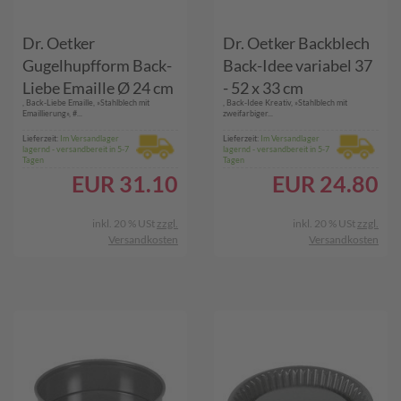
Dr. Oetker
Dr. Oetker Backblech
Gugelhupfform Back-
Back-Idee variabel 37
Liebe Emaille Ø 24 cm
- 52 x 33 cm
, Back-Liebe Emaille, »Stahlblech mit
, Back-Idee Kreativ, »Stahlblech mit
Emaillierung», #...
zweifarbiger...
Lieferzeit:
Im Versandlager
Lieferzeit:
Im Versandlager
lagernd - versandbereit in 5-7
lagernd - versandbereit in 5-7
Tagen
Tagen
EUR
31.10
EUR
24.80
inkl. 20 % USt
zzgl.
inkl. 20 % USt
zzgl.
Versandkosten
Versandkosten