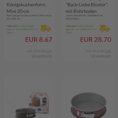
Königskuchenform
"Back-Liebe Bicolor"
Mini 20 cm
mit Rohrboden
Klein und ganz schön praktisch! Wer kennt
, Back-Liebe Bicolor, »Stahlblech mit
das nicht, die...
zweifarbiger...
Lieferzeit:
Im Versandlager
Lieferzeit:
Im Versandlager
lagernd - versandbereit in 5-7
lagernd - versandbereit in 5-7
Tagen
Tagen
EUR
8.67
EUR
28.70
inkl. 20 % USt
zzgl.
inkl. 20 % USt
zzgl.
Versandkosten
Versandkosten