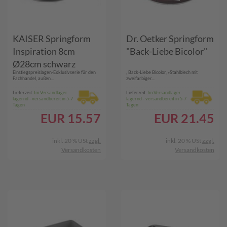
KAISER Springform
Dr. Oetker Springform
Inspiration 8cm
"Back-Liebe Bicolor"
Ø28cm schwarz
Einstiegspreislagen-Exklusivserie für den
, Back-Liebe Bicolor, »Stahlblech mit
Fachhandel, außen...
zweifarbiger...
Lieferzeit:
Im Versandlager
Lieferzeit:
Im Versandlager
lagernd - versandbereit in 5-7
lagernd - versandbereit in 5-7
Tagen
Tagen
EUR
15.57
EUR
21.45
inkl. 20 % USt
zzgl.
inkl. 20 % USt
zzgl.
Versandkosten
Versandkosten