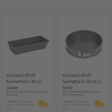
my basics Profi
my basics Profi
Kastenform 30 cm
Springform 28 cm 1-
Länge
teilig
Mit der Kastenform "Profi" von my basics
Mit der einteiligen Springform aus der
können Sie...
"Profi"-Serie von my...
Lieferzeit:
Im Versandlager
Lieferzeit:
Im Versandlager
lagernd - versandbereit in 5-7
lagernd - versandbereit in 5-7
Tagen
Tagen