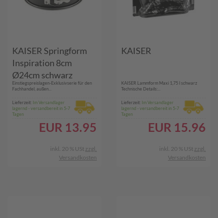
KAISER Springform
KAISER
Inspiration 8cm
Ø24cm schwarz
Einstiegspreislagen-Exklusivserie für den
KAISER Lammform Maxi 1,75 l schwarz
Fachhandel, außen...
Technische Details:...
Lieferzeit:
Im Versandlager
Lieferzeit:
Im Versandlager
lagernd - versandbereit in 5-7
lagernd - versandbereit in 5-7
Tagen
Tagen
EUR
13.95
EUR
15.96
inkl. 20 % USt
zzgl.
inkl. 20 % USt
zzgl.
Versandkosten
Versandkosten