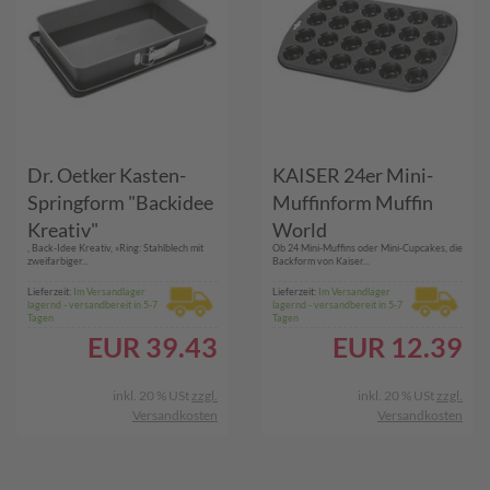
Dr. Oetker Kasten-
KAISER 24er Mini-
Springform "Backidee
Muffinform Muffin
Kreativ"
World
, Back-Idee Kreativ, »Ring: Stahlblech mit
Ob 24 Mini-Muffins oder Mini-Cupcakes, die
zweifarbiger...
Backform von Kaiser...
Lieferzeit:
Im Versandlager
Lieferzeit:
Im Versandlager
lagernd - versandbereit in 5-7
lagernd - versandbereit in 5-7
Tagen
Tagen
EUR
39.43
EUR
12.39
inkl. 20 % USt
zzgl.
inkl. 20 % USt
zzgl.
Versandkosten
Versandkosten