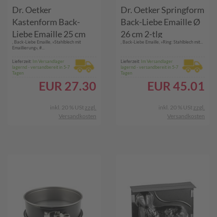
Dr. Oetker
Dr. Oetker Springform
Kastenform Back-
Back-Liebe Emaille Ø
Liebe Emaille 25 cm
26 cm 2-tlg
, Back-Liebe Emaille, »Stahlblech mit
, Back-Liebe Emaille, »Ring: Stahlblech mit...
Emaillierung», #...
Lieferzeit:
Im Versandlager
Lieferzeit:
Im Versandlager
lagernd - versandbereit in 5-7
lagernd - versandbereit in 5-7
Tagen
Tagen
EUR
27.30
EUR
45.01
inkl. 20 % USt
zzgl.
inkl. 20 % USt
zzgl.
Versandkosten
Versandkosten