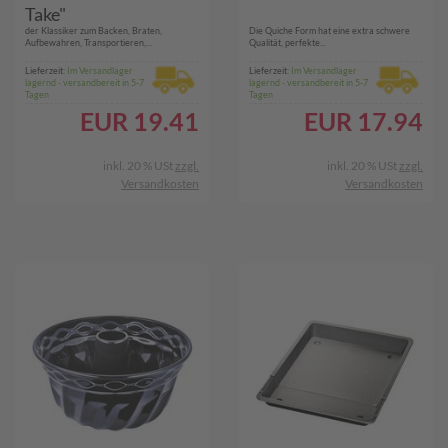
Take"
der Klassiker zum Backen, Braten,
Die Quiche Form hat eine extra schwere
Aufbewahren, Transportieren,...
Qualität, perfekte...
Lieferzeit:
Im Versandlager
Lieferzeit:
Im Versandlager
lagernd - versandbereit in 5-7
lagernd - versandbereit in 5-7
Tagen
Tagen
EUR
19.41
EUR
17.94
inkl. 20 % USt
zzgl.
inkl. 20 % USt
zzgl.
Versandkosten
Versandkosten