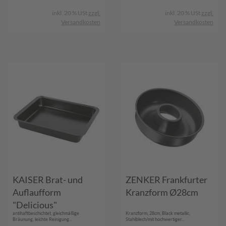
inkl. 20 % USt
zzgl.
inkl. 20 % USt
zzgl.
Versandkosten
Versandkosten
KAISER Brat- und
ZENKER Frankfurter
Auflaufform
Kranzform Ø28cm
"Delicious"
antihaftbeschichtet, gleichmäßige
Kranzform, 28cm, Black metallic,
Bräunung, leichte Reinigung...
Stahlblech/mit hochwertiger...