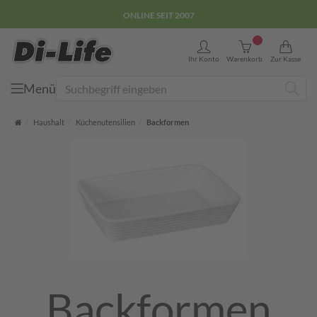
ONLINE SEIT 2007
0
Ihr Konto
Warenkorb
Zur Kasse
Menü
Suche
Startseite
Haushalt
Küchenutensilien
Backformen
Backformen