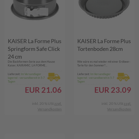
KAISER La Forme Plus
KAISER La Forme Plus
Springform Safe Click
Tortenboden 28cm
24 cm
Die Backformen-Serie aus dem Hause
Wie wäre es mal wieder mit einer Erdbeer-
Kaiser, KAIRAMIC. LA FORME...
Tarte für den Sommer?...
Lieferzeit:
Im Versandlager
Lieferzeit:
Im Versandlager
lagernd - versandbereit in 5-7
lagernd - versandbereit in 5-7
Tagen
Tagen
EUR
21.06
EUR
23.09
inkl. 20 % USt
zzgl.
inkl. 20 % USt
zzgl.
Versandkosten
Versandkosten