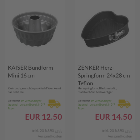
KAISER Bundform
ZENKER Herz-
Mini 16 cm
Springform 24x28 cm
Teflon
Klein und ganz schön praktisch! Wer kennt
Herzspringform, Black metallic,
das nicht, die...
Stahlblech/mit hochwertiger...
Lieferzeit:
Im Versandlager
Lieferzeit:
Im Versandlager
lagernd - versandbereit in 5-7
lagernd - versandbereit in 5-7
Tagen
Tagen
EUR
12.50
EUR
14.50
inkl. 20 % USt
zzgl.
inkl. 20 % USt
zzgl.
Versandkosten
Versandkosten