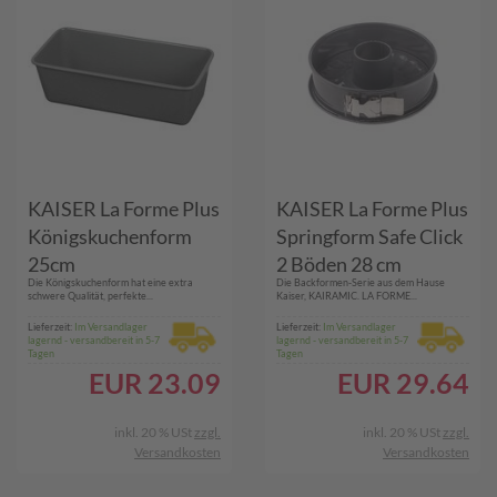
KAISER La Forme Plus
KAISER La Forme Plus
Königskuchenform
Springform Safe Click
25cm
2 Böden 28 cm
Die Königskuchenform hat eine extra
Die Backformen-Serie aus dem Hause
schwere Qualität, perfekte...
Kaiser, KAIRAMIC. LA FORME...
Lieferzeit:
Im Versandlager
Lieferzeit:
Im Versandlager
lagernd - versandbereit in 5-7
lagernd - versandbereit in 5-7
Tagen
Tagen
EUR
23.09
EUR
29.64
inkl. 20 % USt
zzgl.
inkl. 20 % USt
zzgl.
Versandkosten
Versandkosten