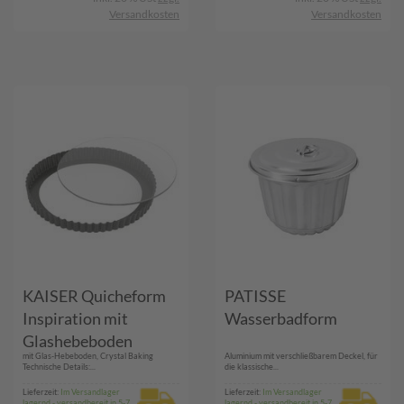
Versandkosten
Versandkosten
KAISER Quicheform
PATISSE
Inspiration mit
Wasserbadform
Glashebeboden
mit Glas-Hebeboden, Crystal Baking
Aluminium mit verschließbarem Deckel, für
Ø28cm
Technische Details:...
die klassische...
Lieferzeit:
Im Versandlager
Lieferzeit:
Im Versandlager
lagernd - versandbereit in 5-7
lagernd - versandbereit in 5-7