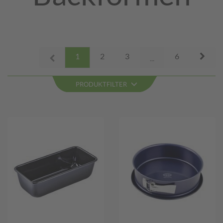
Next
1
2
3
6
Prev
...
PRODUKTFILTER