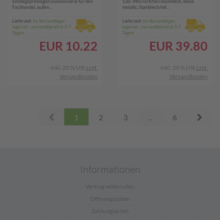
Einstiegspreislagen-Exklusivserie für den
12er-Mini-Törtchen-Backblech, Black
Ø30cm schwarz
Fachhandel, außen...
metallic, Stahlblech/mit...
Lieferzeit:
Im Versandlager
Lieferzeit:
Im Versandlager
lagernd - versandbereit in 5-7
lagernd - versandbereit in 5-7
Tagen
Tagen
EUR
10.22
EUR
39.80
inkl. 20 % USt
zzgl.
inkl. 20 % USt
zzgl.
Versandkosten
Versandkosten
Prev
Next
1
2
3
...
6
Informationen
Vertrag widerrufen
Öffnungszeiten
Zahlungsarten