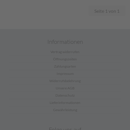
Seite 1 von 1
Informationen
Vertrag widerrufen
Öffnungszeiten
Zahlungsarten
Impressum
Widerrufsbelehrung
Unsere AGB
Datenschutz
Lieferinformationen
Gewährleistung
Folge uns auf