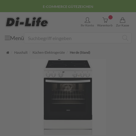
E-COMMERCE GÜTEZEICHEN
0
Ihr Konto
Warenkorb
Zur Kasse
Menü
Suche
Startseite
Haushalt
Küchen-Elektrogeräte
Herde (Stand)