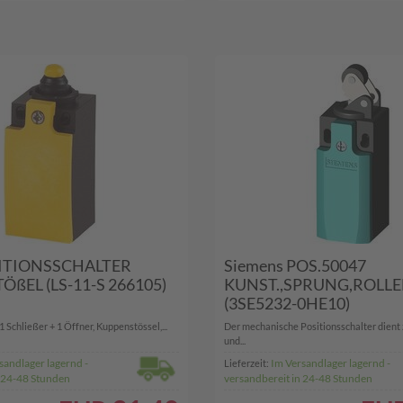
SITIONSSCHALTER
Siemens POS.50047
ßEL (LS-11-S 266105)
KUNST.,SPRUNG,ROLL
(3SE5232-0HE10)
1 Schließer + 1 Öffner, Kuppenstössel,...
Der mechanische Positionsschalter dient 
und...
sandlager lagernd -
Im Versandlager lagernd -
Lieferzeit:
n 24-48 Stunden
versandbereit in 24-48 Stunden