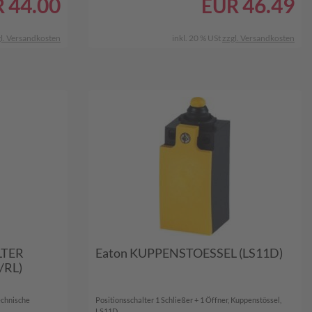
44.00
46.49
R
EUR
l. Versandkosten
inkl. 20 % USt
zzgl. Versandkosten
LTER
Eaton KUPPENSTOESSEL (LS11D)
/RL)
echnische
Positionsschalter 1 Schließer + 1 Öffner, Kuppenstössel,
LS11D...