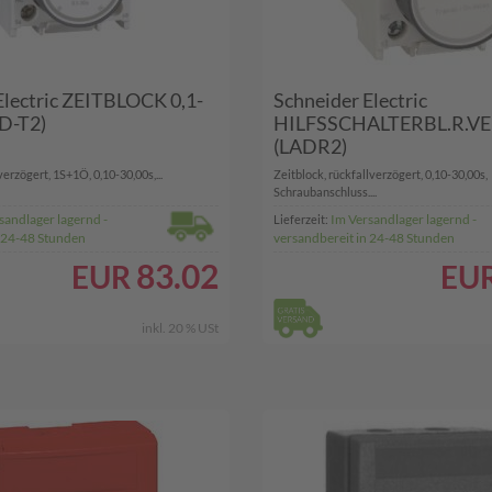
Electric ZEITBLOCK 0,1-
Schneider Electric
D-T2)
HILFSSCHALTERBL.R.VE
(LADR2)
erzögert, 1S+1Ö, 0,10-30,00s,...
Zeitblock, rückfallverzögert, 0,10-30,00s,
Schraubanschluss....
sandlager lagernd -
Im Versandlager lagernd -
Lieferzeit:
n 24-48 Stunden
versandbereit in 24-48 Stunden
83.02
EUR
EU
inkl. 20 % USt