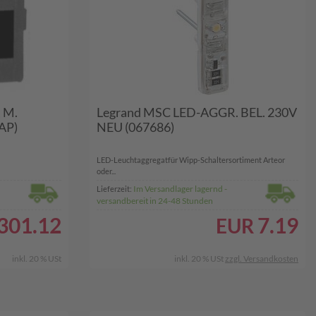
 M.
Legrand MSC LED-AGGR. BEL. 230V
AP)
NEU (067686)
LED-Leuchtaggregatfür Wipp-Schaltersortiment Arteor
oder...
Im Versandlager lagernd -
Lieferzeit:
versandbereit in 24-48 Stunden
301.12
7.19
EUR
inkl. 20 % USt
inkl. 20 % USt
zzgl. Versandkosten