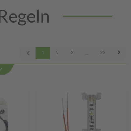
 Regeln
Next
1
2
3
23
Prev
...