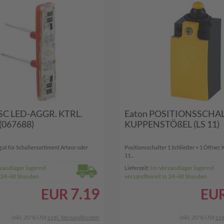
SC LED-AGGR. KTRL.
Eaton POSITIONSSCHA
(067688)
KUPPENSTÖßEL (LS 11)
t für Schaltersortiment Arteor oder
Positionsschalter 1 Schließer + 1 Öffner,
11...
sandlager lagernd -
Im Versandlager lagernd -
Lieferzeit:
n 24-48 Stunden
versandbereit in 24-48 Stunden
7.19
EUR
EU
inkl. 20 % USt
zzgl. Versandkosten
inkl. 20 % USt
zzg