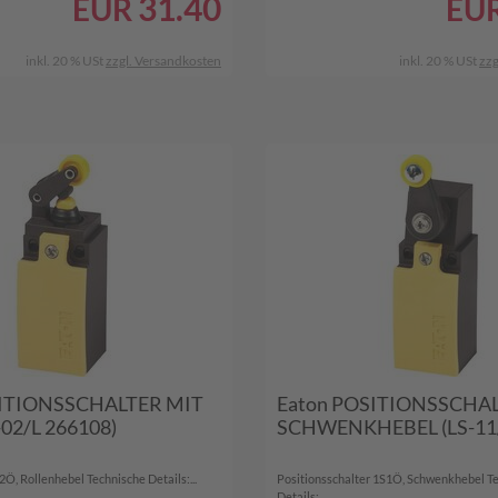
31.40
EUR
EU
inkl. 20 % USt
zzgl. Versandkosten
inkl. 20 % USt
zzg
SITIONSSCHALTER MIT
Eaton POSITIONSSCHA
-02/L 266108)
SCHWENKHEBEL (LS-11
2Ö, Rollenhebel Technische Details:...
Positionsschalter 1S1Ö, Schwenkhebel T
Details:...