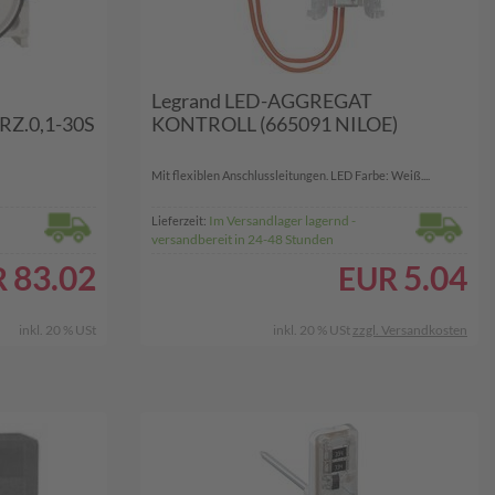
Legrand LED-AGGREGAT
RZ.0,1-30S
KONTROLL (665091 NILOE)
Mit flexiblen Anschlussleitungen. LED Farbe: Weiß....
Im Versandlager lagernd -
Lieferzeit:
versandbereit in 24-48 Stunden
83.02
5.04
R
EUR
inkl. 20 % USt
inkl. 20 % USt
zzgl. Versandkosten