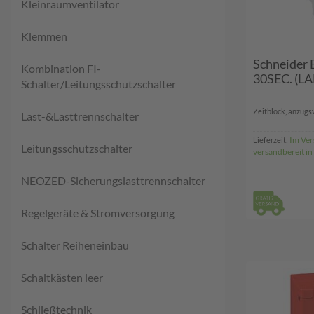
Kleinraumventilator
Klemmen
Schneider 
Kombination FI-
30SEC. (LA
Schalter/Leitungsschutzschalter
Zeitblock, anzugsv
Last-&Lasttrennschalter
Im Ver
Lieferzeit:
Leitungsschutzschalter
versandbereit i
NEOZED-Sicherungslasttrennschalter
Regelgeräte & Stromversorgung
Schalter Reiheneinbau
Schaltkästen leer
Schließtechnik