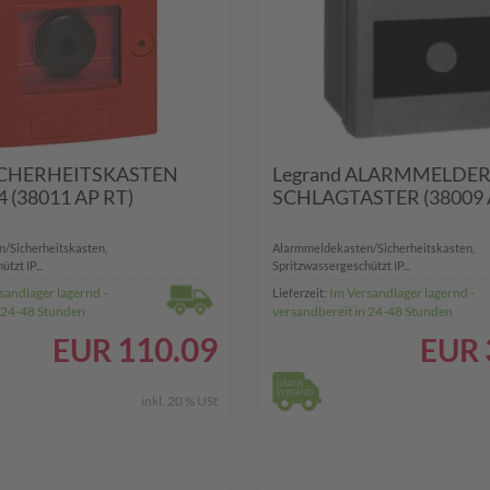
SICHERHEITSKASTEN
Legrand ALARMMELDER
4 (38011 AP RT)
SCHLAGTASTER (38009 
/Sicherheitskasten,
Alarmmeldekasten/Sicherheitskasten,
tzt IP...
Spritzwassergeschützt IP...
sandlager lagernd -
Im Versandlager lagernd -
Lieferzeit:
n 24-48 Stunden
versandbereit in 24-48 Stunden
110.09
EUR
EUR
inkl. 20 % USt