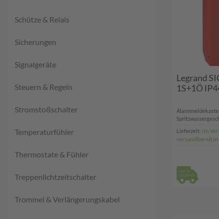
Schütze & Relais
Sicherungen
Signalgeräte
Legrand 
Steuern & Regeln
1S+1Ö IP4
Stromstoßschalter
Alarmmeldekasten
Spritzwassergeschü
Temperaturfühler
Im Ver
Lieferzeit:
versandbereit i
Thermostate & Fühler
Treppenlichtzeitschalter
Trommel & Verlängerungskabel