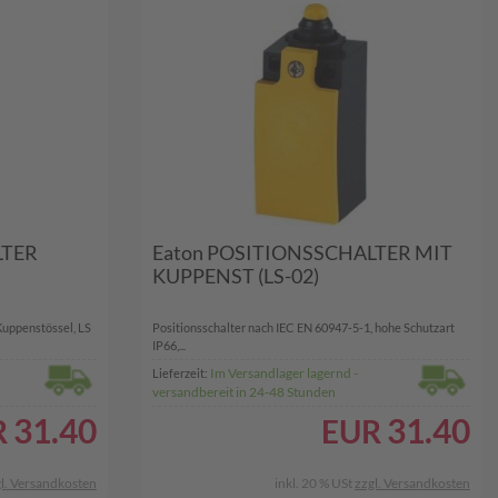
LTER
Eaton POSITIONSSCHALTER MIT
KUPPENST (LS-02)
 Kuppenstössel, LS
Positionsschalter nach IEC EN 60947-5-1, hohe Schutzart
IP66,...
Im Versandlager lagernd -
Lieferzeit:
versandbereit in 24-48 Stunden
31.40
31.40
R
EUR
l. Versandkosten
inkl. 20 % USt
zzgl. Versandkosten