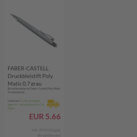
FABER-CASTELL
Druckbleistift Poly
Matic 0.7 grau
Bürokleinmaterial Faber-Castell Poly Matic.
(133388)
Produktfarbe:...
Lieferzeit:
Im Versandlager
lagernd - versandbereit in 3-4
Tagen
EUR
5.66
inkl. 20 % USt
zzgl.
Versandkosten