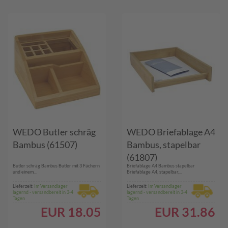
WEDO Butler schräg
WEDO Briefablage A4
Bambus (61507)
Bambus, stapelbar
(61807)
Butler schräg Bambus Butler mit 3 Fächern
Briefablage A4 Bambus stapelbar
und einem...
Briefablage A4, stapelbar,...
Lieferzeit:
Im Versandlager
Lieferzeit:
Im Versandlager
lagernd - versandbereit in 3-4
lagernd - versandbereit in 3-4
Tagen
Tagen
EUR
18.05
EUR
31.86