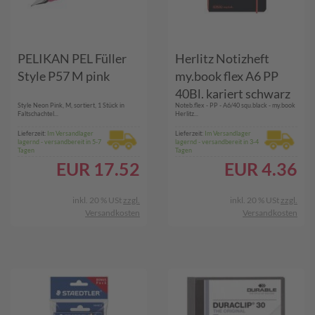
PELIKAN PEL Füller
Herlitz Notizheft
Style P57 M pink
my.book flex A6 PP
40Bl. kariert schwarz
Style Neon Pink, M, sortiert, 1 Stück in
Noteb.flex - PP - A6/40 squ.black - my.book
(11361599)
Faltschachtel...
Herlitz...
Lieferzeit:
Im Versandlager
Lieferzeit:
Im Versandlager
lagernd - versandbereit in 5-7
lagernd - versandbereit in 3-4
Tagen
Tagen
EUR
17.52
EUR
4.36
inkl. 20 % USt
zzgl.
inkl. 20 % USt
zzgl.
Versandkosten
Versandkosten