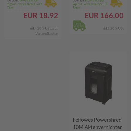
Lieferzeit:
Im Versandlager
Lieferzeit:
Im Versandlager
lagernd - versandbereit in 3-4
lagernd - versandbereit in 3-4
Tagen
Tagen
EUR
18.92
EUR
166.00
inkl. 20 % USt
zzgl.
inkl. 20 % USt
Versandkosten
Fellowes Powershred
10M Aktenvernichter