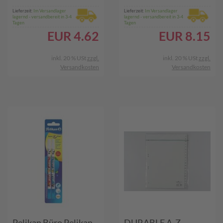
(182701)
Lieferzeit:
Im Versandlager
Lieferzeit:
Im Versandlager
lagernd - versandbereit in 3-4
lagernd - versandbereit in 3-4
Tagen
Tagen
EUR
4.62
EUR
8.15
inkl. 20 % USt
zzgl.
inkl. 20 % USt
zzgl.
Versandkosten
Versandkosten
Pelikan Büro Pelikan
DURABLE A-Z