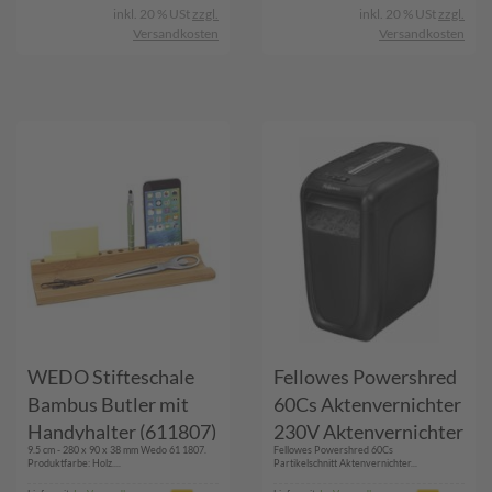
inkl. 20 % USt
zzgl.
inkl. 20 % USt
zzgl.
Versandkosten
Versandkosten
WEDO Stifteschale
Fellowes Powershred
Bambus Butler mit
60Cs Aktenvernichter
Handyhalter (611807)
230V Aktenvernichter
9.5 cm - 280 x 90 x 38 mm Wedo 61 1807.
Fellowes Powershred 60Cs
und Zubehör
Produktfarbe: Holz....
Partikelschnitt Aktenvernichter...