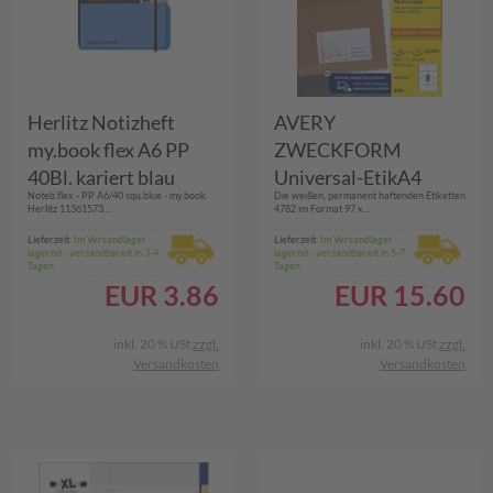
Herlitz Notizheft
AVERY
my.book flex A6 PP
ZWECKFORM
40Bl. kariert blau
Universal-EtikA4
Noteb.flex - PP A6/40 squ.blue - my.book
Die weißen, permanent haftenden Etiketten
(11361573)
97x67,7mm4782
Herlitz 11361573....
4782 im Format 97 x...
Lieferzeit:
Im Versandlager
Lieferzeit:
Im Versandlager
lagernd - versandbereit in 3-4
lagernd - versandbereit in 5-7
Tagen
Tagen
EUR
3.86
EUR
15.60
inkl. 20 % USt
zzgl.
inkl. 20 % USt
zzgl.
Versandkosten
Versandkosten