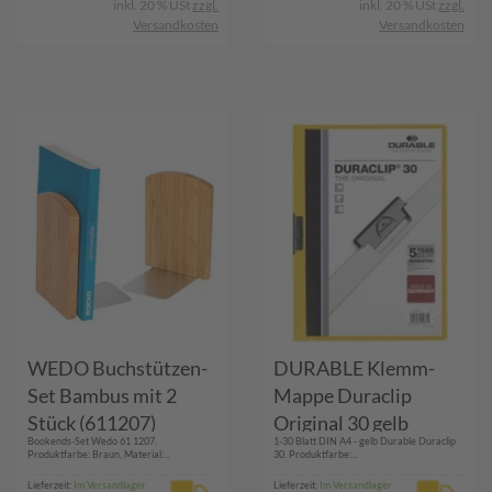
inkl. 20 % USt
zzgl.
inkl. 20 % USt
zzgl.
Versandkosten
Versandkosten
WEDO Buchstützen-
DURABLE Klemm-
Set Bambus mit 2
Mappe Duraclip
Stück (611207)
Original 30 gelb
Bookends-Set Wedo 61 1207.
1-30 Blatt DIN A4 - gelb Durable Duraclip
(220004)
Produktfarbe: Braun, Material:...
30. Produktfarbe:...
Lieferzeit:
Im Versandlager
Lieferzeit:
Im Versandlager