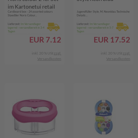
im Kartonetui retail
Cardboard box - 24 assorted colours
Jugendfüller Style, M, Neonblau Technische
(185 C24)
Staedtler Noris Colour...
Details:...
Lieferzeit:
Im Versandlager
Lieferzeit:
Im Versandlager
lagernd - versandbereit in 3-4
lagernd - versandbereit in 5-7
Tagen
Tagen
EUR
7.12
EUR
17.52
inkl. 20 % USt
zzgl.
inkl. 20 % USt
zzgl.
Versandkosten
Versandkosten