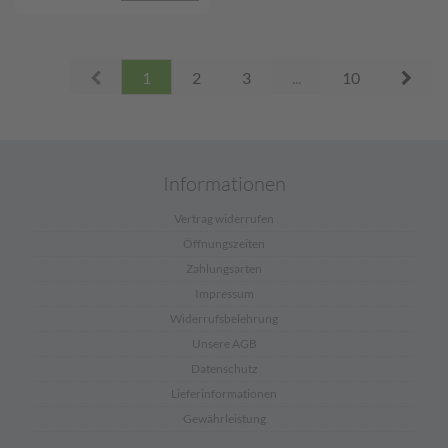
Prev
Next
1
2
3
...
10
Informationen
Vertrag widerrufen
Öffnungszeiten
Zahlungsarten
Impressum
Widerrufsbelehrung
Unsere AGB
Datenschutz
Lieferinformationen
Gewährleistung