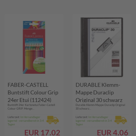
FABER-CASTELL
DURABLE Klemm-
Buntstift Colour Grip
Mappe Duraclip
24er Etui (112424)
Original 30 schwarz
Buntstift 24er Kartonetui Faber-Castell
Durable Klemm-Mappe Duraclip Original
(220001)
Colour GRIP. Menge...
30 schwarz...
Lieferzeit:
Im Versandlager
Lieferzeit:
Im Versandlager
lagernd - versandbereit in 3-4
lagernd - versandbereit in 3-4
Tagen
Tagen
EUR
17.02
EUR
4.06