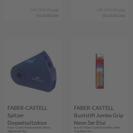
inkl. 20 % USt
zzgl.
inkl. 20 % USt
zzgl.
Versandkosten
Versandkosten
FABER-CASTELL
FABER-CASTELL
Spitzer
Buntstift Jumbo Grip
Doppelspitzdose
Neon 5er Etui
Faber-Castell Temperamatite Sleeve
box of 5 Faber-Castell Farbstifte Jumbo
Sleeve rot/blau
(110994)
Allgemeines Typ...
Grip Neon 5er...