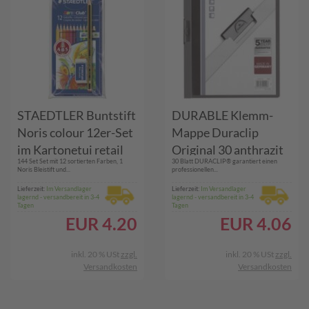
STAEDTLER Buntstift
DURABLE Klemm-
Noris colour 12er-Set
Mappe Duraclip
im Kartonetui retail
Original 30 anthrazit
144 Set Set mit 12 sortierten Farben, 1
30 Blatt DURACLIP® garantiert einen
(61 SET6)
(220057)
Noris Bleistift und...
professionellen...
Lieferzeit:
Im Versandlager
Lieferzeit:
Im Versandlager
lagernd - versandbereit in 3-4
lagernd - versandbereit in 3-4
Tagen
Tagen
EUR
4.20
EUR
4.06
inkl. 20 % USt
zzgl.
inkl. 20 % USt
zzgl.
Versandkosten
Versandkosten