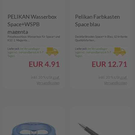
PELIKAN Wasserbox
Pelikan Farbkasten
Space+WSPB
Space blau
magenta
Pinselwaschbox Wasserbox für Space+ und
Deckfarbkasten Space+ in Blau, 12 brillante
K12, 2, Magenta,...
Qualitätsfarben,...
Lieferzeit:
Im Versandlager
Lieferzeit:
Im Versandlager
lagernd - versandbereit in 5-7
lagernd - versandbereit in 5-7
Tagen
Tagen
EUR
4.91
EUR
12.71
inkl. 20 % USt
zzgl.
inkl. 20 % USt
zzgl.
Versandkosten
Versandkosten