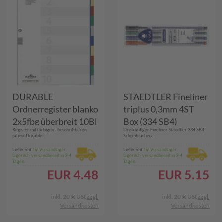
DURABLE
STAEDTLER Fineliner
Ordnerregister blanko
triplus 0,3mm 4ST
2x5fbg überbreit 10Bl
Box (334 SB4)
Register mit farbigen - beschriftbaren
Dreikantiger Fineliner Staedtler 334 SB4.
(674727)
taben. Durable...
Schreibfarben:...
Lieferzeit:
Im Versandlager
Lieferzeit:
Im Versandlager
lagernd - versandbereit in 3-4
lagernd - versandbereit in 3-4
Tagen
Tagen
EUR
4.48
EUR
5.15
inkl. 20 % USt
zzgl.
inkl. 20 % USt
zzgl.
Versandkosten
Versandkosten