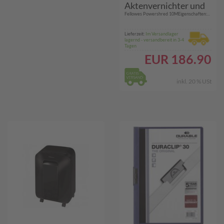
Aktenvernichter und
Fellowes Powershred 10MEigenschaften:...
Zubehör
Lieferzeit:
Im Versandlager
lagernd - versandbereit in 3-4
Tagen
EUR
186.90
inkl. 20 % USt