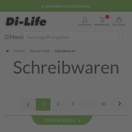
E-COMMERCE GÜTEZEICHEN
0
Ihr Konto
Warenkorb
Zur Kasse
Menü
Suche
Startseite
TV & PC
Büro & Schule
Schreibwaren
Schreibwaren
Next
1
2
3
10
Prev
...
PRODUKTFILTER