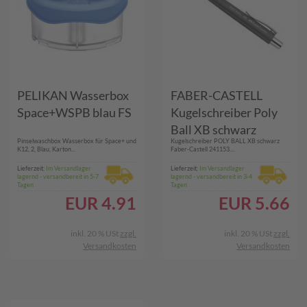
PELIKAN Wasserbox
FABER-CASTELL
Space+WSPB blau FS
Kugelschreiber Poly
Ball XB schwarz
Pinselwaschbox Wasserbox für Space+ und
Kugelschreiber POLY BALL XB schwarz
(241153)
K12, 2, Blau, Karton...
Faber-Castell 241153....
Lieferzeit:
Im Versandlager
Lieferzeit:
Im Versandlager
lagernd - versandbereit in 5-7
lagernd - versandbereit in 3-4
Tagen
Tagen
EUR
4.91
EUR
5.66
inkl. 20 % USt
zzgl.
inkl. 20 % USt
zzgl.
Versandkosten
Versandkosten