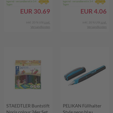
lagernd - versandbereit in 3-4
lagernd - versandbereit in 3-4
Tagen
Tagen
EUR
30.69
EUR
4.06
inkl. 20 % USt
zzgl.
inkl. 20 % USt
zzgl.
Versandkosten
Versandkosten
STAEDTLER Buntstift
PELIKAN Füllhalter
Noris colour 24er Set
Style neon blau