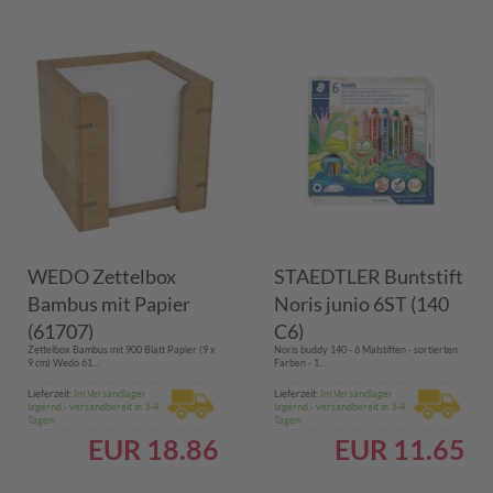
WEDO Zettelbox
STAEDTLER Buntstift
Bambus mit Papier
Noris junio 6ST (140
(61707)
C6)
Zettelbox Bambus mit 900 Blatt Papier (9 x
Noris buddy 140 - 6 Malstiften - sortierten
9 cm) Wedo 61...
Farben - 1...
Lieferzeit:
Im Versandlager
Lieferzeit:
Im Versandlager
lagernd - versandbereit in 3-4
lagernd - versandbereit in 3-4
Tagen
Tagen
EUR
18.86
EUR
11.65