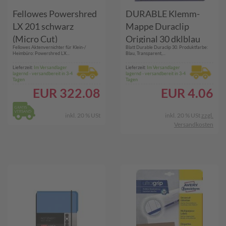
Fellowes Powershred
DURABLE Klemm-
LX 201 schwarz
Mappe Duraclip
(Micro Cut)
Original 30 dklblau
Fellowes Aktenvernichter für Klein-/
Blatt Durable Duraclip 30. Produktfarbe:
Aktenvernichter und
(220007)
Heimbüro: Powershred LX...
Blau, Transparent,...
Zubehör
Lieferzeit:
Im Versandlager
Lieferzeit:
Im Versandlager
lagernd - versandbereit in 3-4
lagernd - versandbereit in 3-4
Tagen
Tagen
EUR
322.08
EUR
4.06
inkl. 20 % USt
inkl. 20 % USt
zzgl.
Versandkosten