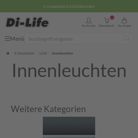
E-COMMERCE GÜTEZEICHEN
0
Ihr Konto
Warenkorb
Zur Kasse
Menü
Suche
Startseite
E-Installation
Licht
Innenleuchten
Innenleuchten
Weitere Kategorien