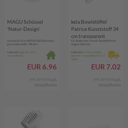
MAGU Schüssel
kela Bowlelöffel
'Natur-Design'
Patrice Kunststoff 34
cm transparent
Schüssel Ø 16 cm NATUR-DESIGN urban-
Für Bowle oder Punsch: Bowlelöffel mit
grey (naturweiß) - Mit den...
langem Stiel und...
Lieferzeit:
lagernd, sofort
Lieferzeit:
Im Versandlager
versandbereit
lagernd - versandbereit in 5-7
Tagen
EUR
6.96
EUR
7.02
inkl. 20 % USt
zzgl.
inkl. 20 % USt
zzgl.
Versandkosten
Versandkosten