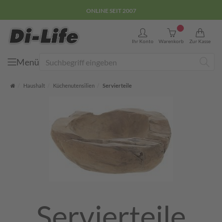
E-COMMERCE GÜTEZEICHEN
0
Ihr Konto
Warenkorb
Zur Kasse
Menü
Suche
Startseite
Haushalt
Küchenutensilien
Servierteile
Servierteile