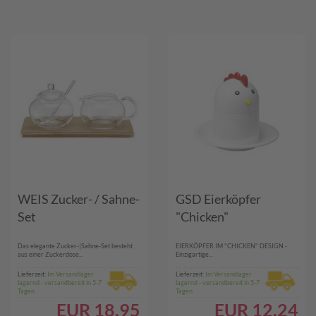
WEIS Zucker- / Sahne-
GSD Eierköpfer
Set
"Chicken"
Das elegante Zucker-|Sahne-Set besteht
EIERKÖPFER IM "CHICKEN" DESIGN -
aus einer Zuckerdose...
Einzigartige...
Lieferzeit:
Im Versandlager
Lieferzeit:
Im Versandlager
lagernd - versandbereit in 5-7
lagernd - versandbereit in 5-7
Tagen
Tagen
EUR
18.95
EUR
12.24