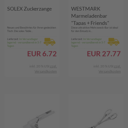
SOLEX Zuckerzange
WESTMARK
Marmeladenbar
"Tapas + Friends"
Neues und Bewährtes für Ihren gedeckten
Diese attraktive Mehrzweck-Bar ist ideal
Tisch. Die solex Table...
für den Einsatz in...
Lieferzeit:
Im Versandlager
Lieferzeit:
Im Versandlager
lagernd - versandbereit in 5-7
lagernd - versandbereit in 5-7
Tagen
Tagen
EUR
6.72
EUR
27.77
inkl. 20 % USt
zzgl.
inkl. 20 % USt
zzgl.
Versandkosten
Versandkosten