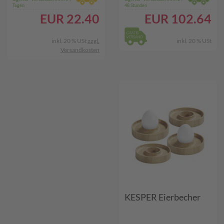
Tagen
48 Stunden
EUR
22.40
EUR
102.64
inkl. 20 % USt
zzgl.
inkl. 20 % USt
Versandkosten
KESPER Eierbecher