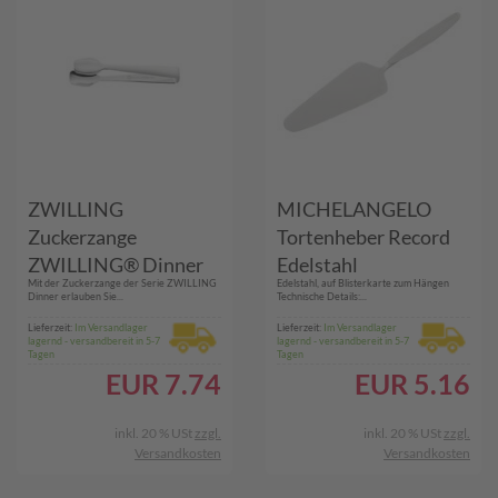
ZWILLING
MICHELANGELO
Zuckerzange
Tortenheber Record
ZWILLING® Dinner
Edelstahl
​Mit der Zuckerzange der Serie ZWILLING
Edelstahl, auf Blisterkarte zum Hängen
07150-059-0
Dinner erlauben Sie...
Technische Details:...
Lieferzeit:
Im Versandlager
Lieferzeit:
Im Versandlager
lagernd - versandbereit in 5-7
lagernd - versandbereit in 5-7
Tagen
Tagen
EUR
7.74
EUR
5.16
inkl. 20 % USt
zzgl.
inkl. 20 % USt
zzgl.
Versandkosten
Versandkosten