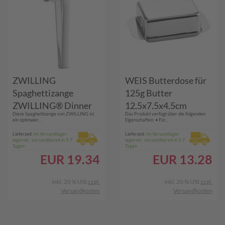
ZWILLING
WEIS Butterdose für
Spaghettizange
125g Butter
ZWILLING® Dinner
12,5x7,5x4,5cm
​Diese Spaghettizange von ZWILLING ist
Das Produkt verfügt über die folgenden
07150-182-0
Edelstahl
ein optimaler...
Eigenschaften: • Für...
Lieferzeit:
Im Versandlager
Lieferzeit:
Im Versandlager
lagernd - versandbereit in 5-7
lagernd - versandbereit in 5-7
Tagen
Tagen
EUR
19.34
EUR
13.28
inkl. 20 % USt
zzgl.
inkl. 20 % USt
zzgl.
Versandkosten
Versandkosten