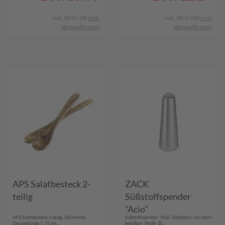
inkl. 20 % USt
zzgl.
inkl. 20 % USt
zzgl.
Versandkosten
Versandkosten
APS Salatbesteck 2-
ZACK
teilig
Süßstoffspender
"Acio"
APS Salatbesteck 2-teilig, Olivenholz,
Süßstoffspender "Acio", Edelstahl, von oben
Gesamtlänge: L 31 cm,...
befüllbar, Maße: Ø...