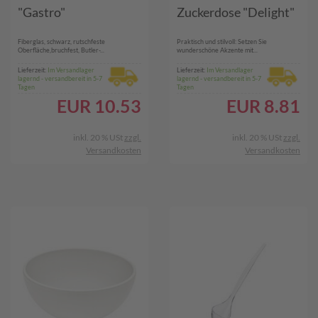
"Gastro"
Zuckerdose "Delight"
Fiberglas, schwarz, rutschfeste
Praktisch und stilvoll: Setzen Sie
Oberfläche,bruchfest, Butler-...
wunderschöne Akzente mit...
Lieferzeit:
Im Versandlager
Lieferzeit:
Im Versandlager
lagernd - versandbereit in 5-7
lagernd - versandbereit in 5-7
Tagen
Tagen
EUR
10.53
EUR
8.81
inkl. 20 % USt
zzgl.
inkl. 20 % USt
zzgl.
Versandkosten
Versandkosten