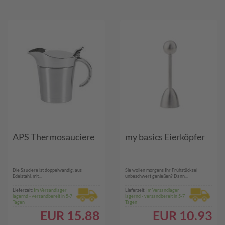
APS Thermosauciere
my basics Eierköpfer
Die Sauciere ist doppelwandig, aus
Sie wollen morgens Ihr Frühstücksei
Edelstahl, mit...
unbeschwert genießen? Dann...
Lieferzeit:
Im Versandlager
Lieferzeit:
Im Versandlager
lagernd - versandbereit in 5-7
lagernd - versandbereit in 5-7
Tagen
Tagen
EUR
15.88
EUR
10.93