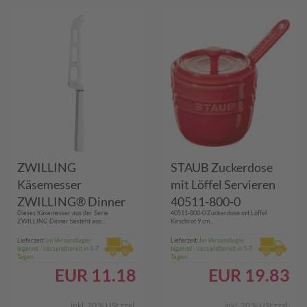
ZWILLING
STAUB Zuckerdose
Käsemesser
mit Löffel Servieren
ZWILLING® Dinner
40511-800-0
​Dieses Käsemesser aus der Serie
40511-800-0 Zuckerdose mit Löffel
07150-290-0
ZWILLING Dinner besteht aus...
Kirschrot 9 cm...
Lieferzeit:
Im Versandlager
Lieferzeit:
Im Versandlager
lagernd - versandbereit in 5-7
lagernd - versandbereit in 5-7
Tagen
Tagen
EUR
11.18
EUR
19.83
inkl. 20 % USt
zzgl.
inkl. 20 % USt
zzgl.