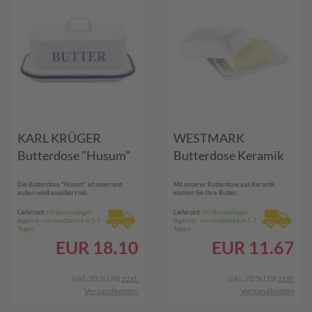
KARL KRÜGER
WESTMARK
Butterdose "Husum"
Butterdose Keramik
Die Butterdose "Husum" ist innen und
Mit unserer Butterdose aus Keramik
außen weiß emailliert mit...
können Sie Ihre Butter...
Lieferzeit:
Im Versandlager
Lieferzeit:
Im Versandlager
lagernd - versandbereit in 5-7
lagernd - versandbereit in 5-7
Tagen
Tagen
EUR
18.10
EUR
11.67
inkl. 20 % USt
zzgl.
inkl. 20 % USt
zzgl.
Versandkosten
Versandkosten