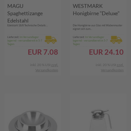
MAGU
WESTMARK
Spaghettizange
Honigbirne "Deluxe"
Edelstahl
Edelstahl 18/8 Technische Details:...
Die Honigbirne aus Glas mit Wabenmuster
eignet sich zum...
Lieferzeit:
Im Versandlager
Lieferzeit:
Im Versandlager
lagernd - versandbereit in 5-7
lagernd - versandbereit in 5-7
Tagen
Tagen
EUR
7.08
EUR
24.10
inkl. 20 % USt
zzgl.
inkl. 20 % USt
zzgl.
Versandkosten
Versandkosten