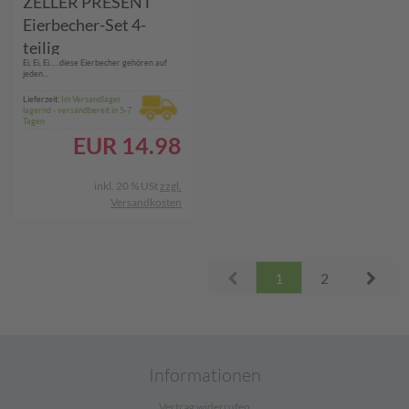
ZELLER PRESENT
Eierbecher-Set 4-
teilig
Ei, Ei, Ei…..diese Eierbecher gehören auf
jeden...
Lieferzeit:
Im Versandlager
lagernd - versandbereit in 5-7
Tagen
EUR
14.98
inkl. 20 % USt
zzgl.
Versandkosten
Prev
Next
1
2
Informationen
Vertrag widerrufen