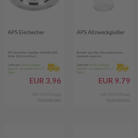
APS Eierbecher
APS Allzweckgießer
APS Eierbecher stapelbar Edelstahl 18/0
Behälter aus Glas, Schraubdeckel aus
Maße: Ø 8,5 cm Höhe 2...
Edelstahl, einzeln im...
Lieferzeit:
Im Versandlager
Lieferzeit:
Im Versandlager
lagernd - versandbereit in 5-7
lagernd - versandbereit in 5-7
Tagen
Tagen
EUR
3.96
EUR
9.79
inkl. 20 % USt
zzgl.
inkl. 20 % USt
zzgl.
Versandkosten
Versandkosten