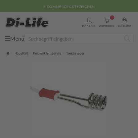
E-COMMERCE GÜTEZEICHEN
0
Ihr Konto
Warenkorb
Zur Kasse
Menü
Suche
Startseite
Haushalt
Küchenkleingeräte
Tauchsieder