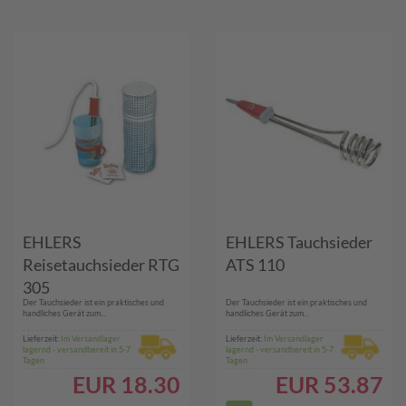
EHLERS
EHLERS Tauchsieder
Reisetauchsieder RTG
ATS 110
305
Der Tauchsieder ist ein praktisches und
Der Tauchsieder ist ein praktisches und
handliches Gerät zum...
handliches Gerät zum...
Lieferzeit:
Im Versandlager
Lieferzeit:
Im Versandlager
lagernd - versandbereit in 5-7
lagernd - versandbereit in 5-7
Tagen
Tagen
EUR
18.30
EUR
53.87