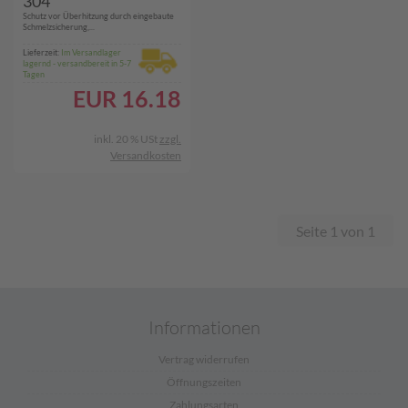
304
Schutz vor Überhitzung durch eingebaute
Schmelzsicherung,...
Lieferzeit:
Im Versandlager
lagernd - versandbereit in 5-7
Tagen
EUR
16.18
inkl. 20 % USt
zzgl.
Versandkosten
Seite 1 von 1
Informationen
Vertrag widerrufen
Öffnungszeiten
Zahlungsarten