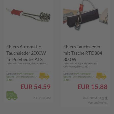
Ehlers Automatic-
Ehlers Tauchsieder
Tauchsieder 2000W
mit Tasche RTE 304
im Polybeutel ATS
300 W
Sicherheits-Tauchsieder, ohne Kalkfilter,...
Sicherheits-Reisetauchsieder, mit
200
Überhitzungsschutz, 220...
Lieferzeit:
Im Versandlager
Lieferzeit:
Im Versandlager
lagernd - versandbereit in 5-7
lagernd - versandbereit in 5-7
Tagen
Tagen
EUR
54.59
EUR
15.88
inkl. 20 % USt
inkl. 20 % USt
zzgl.
Versandkosten