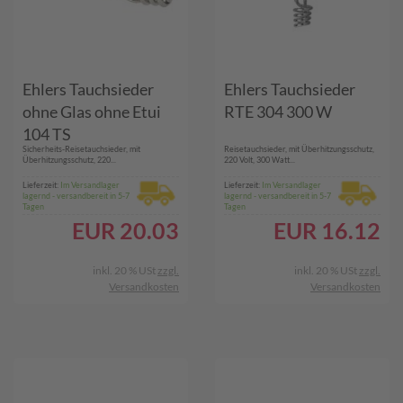
Ehlers Tauchsieder
Ehlers Tauchsieder
ohne Glas ohne Etui
RTE 304 300 W
104 TS
Sicherheits-Reisetauchsieder, mit
Reisetauchsieder, mit Überhitzungsschutz,
Überhitzungsschutz, 220...
220 Volt, 300 Watt...
Lieferzeit:
Im Versandlager
Lieferzeit:
Im Versandlager
lagernd - versandbereit in 5-7
lagernd - versandbereit in 5-7
Tagen
Tagen
EUR
20.03
EUR
16.12
inkl. 20 % USt
zzgl.
inkl. 20 % USt
zzgl.
Versandkosten
Versandkosten