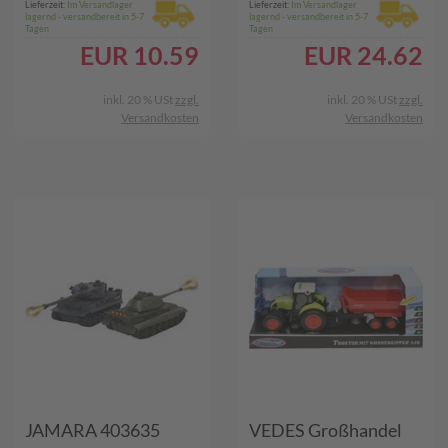
Lieferzeit:
Im Versandlager
Lieferzeit:
Im Versandlager
lagernd - versandbereit in 5-7
lagernd - versandbereit in 5-7
Tagen
Tagen
EUR
10.59
EUR
24.62
inkl. 20 % USt
zzgl.
inkl. 20 % USt
zzgl.
Versandkosten
Versandkosten
JAMARA 403635
VEDES Großhandel