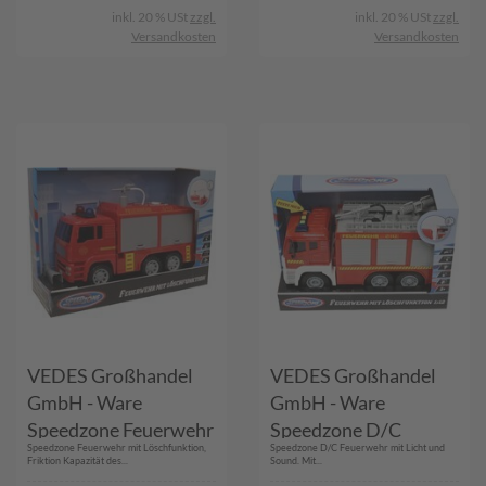
inkl. 20 % USt
zzgl.
inkl. 20 % USt
zzgl.
Versandkosten
Versandkosten
VEDES Großhandel
VEDES Großhandel
GmbH - Ware
GmbH - Ware
Speedzone Feuerwehr
Speedzone D/C
Speedzone Feuerwehr mit Löschfunktion,
Speedzone D/C Feuerwehr mit Licht und
mit Löschfunktion,
Feuerwehr mit Licht
Friktion Kapazität des...
Sound. Mit...
Friktion
und Sound, 1:12