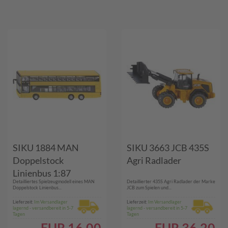
SIKU 1884 MAN
SIKU 3663 JCB 435S
Doppelstock
Agri Radlader
Linienbus 1:87
Detailliertes Spielzeugmodell eines MAN
Detaillierter 435S Agri Radlader der Marke
Doppelstock Linienbus...
JCB zum Spielen und...
Lieferzeit:
Im Versandlager
Lieferzeit:
Im Versandlager
lagernd - versandbereit in 5-7
lagernd - versandbereit in 5-7
Tagen
Tagen
EUR
16.00
EUR
36.20