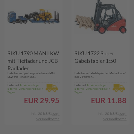
SIKU 1790 MAN LKW
SIKU 1722 Super
mit Tieflader und JCB
Gabelstapler 1:50
Radlader
Detailliertes Spielzeugmodell eines MAN
Detaillierte Gabelstapler der Marke Linde''
LKW mit Tieflader und...
inkl. 2 Paletten...
Lieferzeit:
Im Versandlager
Lieferzeit:
Im Versandlager
lagernd - versandbereit in 5-7
lagernd - versandbereit in 5-7
Tagen
Tagen
EUR
29.95
EUR
11.88
inkl. 20 % USt
zzgl.
inkl. 20 % USt
zzgl.
Versandkosten
Versandkosten