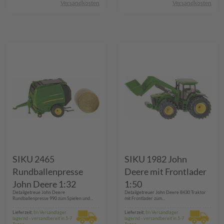
Versandkosten
Versandkosten
SIKU 2465
SIKU 1982 John
Rundballenpresse
Deere mit Frontlader
John Deere 1:32
1:50
Detailgetreue John Deere
Detailgetreuer John Deere 8430 Traktor
Rundballenpresse 990 zum Spielen und...
mit Frontlader zum...
Lieferzeit:
Im Versandlager
Lieferzeit:
Im Versandlager
lagernd - versandbereit in 5-7
lagernd - versandbereit in 5-7