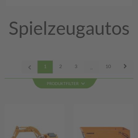
Spielzeugautos
Next
1
2
3
10
Prev
...
PRODUKTFILTER