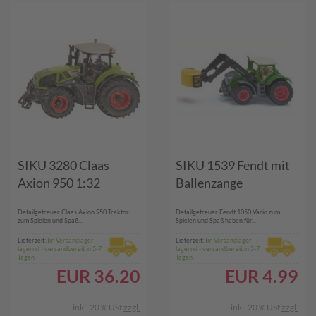
SIKU 3280 Claas
SIKU 1539 Fendt mit
Axion 950 1:32
Ballenzange
Detailgetreuer Claas Axion 950 Traktor
Detailgetreuer Fendt 1050 Vario zum
zum Spielen und Spaß...
Spielen und Spaß haben für...
Lieferzeit:
Im Versandlager
Lieferzeit:
Im Versandlager
lagernd - versandbereit in 5-7
lagernd - versandbereit in 5-7
Tagen
Tagen
EUR
36.20
EUR
4.99
inkl. 20 % USt
zzgl.
inkl. 20 % USt
zzgl.