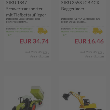
SIKU 1847
SIKU 3558 JCB 4CX
Schwertransporter
Baggerlader
mit Tiefbettauflieger
Detailliertes Spielzeugmodell eines
Detaillierter JCB 4CX Baggerlader zum
Schwertransport mit...
Spielen und Spaß haben,...
Lieferzeit:
Im Versandlager
Lieferzeit:
Im Versandlager
lagernd - versandbereit in 5-7
lagernd - versandbereit in 5-7
Tagen
Tagen
EUR
34.74
EUR
16.46
inkl. 20 % USt
zzgl.
inkl. 20 % USt
zzgl.
Versandkosten
Versandkosten