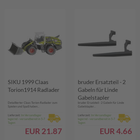
SIKU 1999 Claas
bruder Ersatzteil - 2
Torion1914 Radlader
Gabeln für Linde
Gabelstapler
Detaillierter Claas Torion-Radlader zum
bruder Ersatzteil - 2 Gabeln für Linde
Spielen und Spaß haben...
Gabelstapler...
Lieferzeit:
Im Versandlager
Lieferzeit:
Im Versandlager
lagernd - versandbereit in 5-7
lagernd - versandbereit in 5-7
Tagen
Tagen
EUR
21.87
EUR
4.66