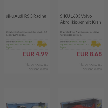
siku Audi RS 5 Racing
SIKU 1683 Volvo
Abrollkipper mit Kran
Detailliertes Spielzeugmodell des Audi RS 5
Originalgetreue Nachbildung eines Volvo
Racing zum Spielen...
Abrollkipper mit Kran...
Lieferzeit:
Im Versandlager
Lieferzeit:
Im Versandlager
lagernd - versandbereit in 5-7
lagernd - versandbereit in 5-7
Tagen
Tagen
EUR
4.99
EUR
8.68
inkl. 20 % USt
zzgl.
inkl. 20 % USt
zzgl.
Versandkosten
Versandkosten