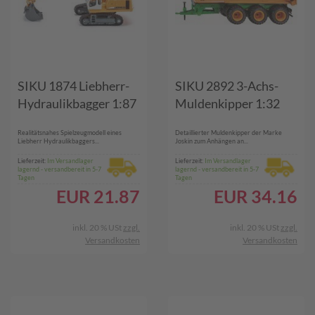
SIKU 1874 Liebherr-
SIKU 2892 3-Achs-
Hydraulikbagger 1:87
Muldenkipper 1:32
Realitätsnahes Spielzeugmodell eines
Detaillierter Muldenkipper der Marke
Liebherr Hydraulikbaggers...
Joskin zum Anhängen an...
Lieferzeit:
Im Versandlager
Lieferzeit:
Im Versandlager
lagernd - versandbereit in 5-7
lagernd - versandbereit in 5-7
Tagen
Tagen
EUR
21.87
EUR
34.16
inkl. 20 % USt
zzgl.
inkl. 20 % USt
zzgl.
Versandkosten
Versandkosten