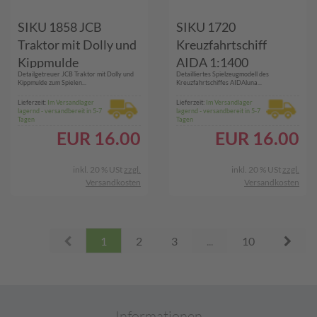
SIKU 1858 JCB
SIKU 1720
Traktor mit Dolly und
Kreuzfahrtschiff
Kippmulde
AIDA 1:1400
Detailgetreuer JCB Traktor mit Dolly und
Detailliertes Spielzeugmodell des
Kippmulde zum Spielen...
Kreuzfahrtschiffes AIDAluna...
Lieferzeit:
Im Versandlager
Lieferzeit:
Im Versandlager
lagernd - versandbereit in 5-7
lagernd - versandbereit in 5-7
Tagen
Tagen
EUR
16.00
EUR
16.00
inkl. 20 % USt
zzgl.
inkl. 20 % USt
zzgl.
Versandkosten
Versandkosten
Prev
Next
1
2
3
...
10
Informationen