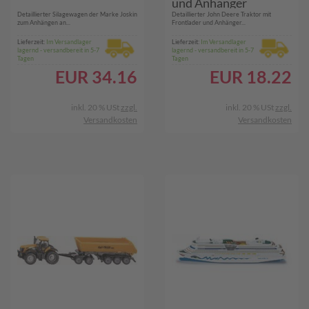
und Anhänger
Detaillierter Silagewagen der Marke Joskin
Detaillierter John Deere Traktor mit
zum Anhängen an...
Frontlader und Anhänger...
Lieferzeit:
Im Versandlager
Lieferzeit:
Im Versandlager
lagernd - versandbereit in 5-7
lagernd - versandbereit in 5-7
Tagen
Tagen
EUR
34.16
EUR
18.22
inkl. 20 % USt
zzgl.
inkl. 20 % USt
zzgl.
Versandkosten
Versandkosten