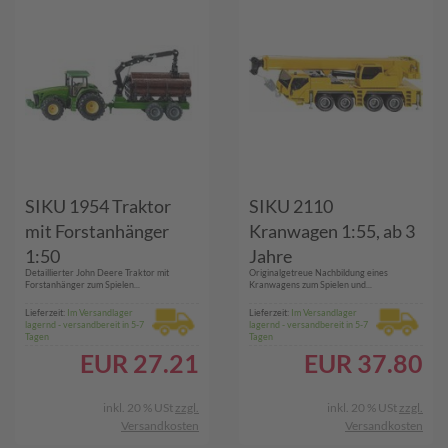
SIKU 1954 Traktor
SIKU 2110
mit Forstanhänger
Kranwagen 1:55, ab 3
1:50
Jahre
Detaillierter John Deere Traktor mit
Originalgetreue Nachbildung eines
Forstanhänger zum Spielen...
Kranwagens zum Spielen und...
Lieferzeit:
Im Versandlager
Lieferzeit:
Im Versandlager
lagernd - versandbereit in 5-7
lagernd - versandbereit in 5-7
Tagen
Tagen
EUR
27.21
EUR
37.80
inkl. 20 % USt
zzgl.
inkl. 20 % USt
zzgl.
Versandkosten
Versandkosten