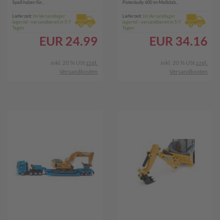
Spaß haben für...
Pistenbully 600 im Maßstab...
Lieferzeit:
Im Versandlager
Lieferzeit:
Im Versandlager
lagernd - versandbereit in 5-7
lagernd - versandbereit in 5-7
Tagen
Tagen
EUR
24.99
EUR
34.16
inkl. 20 % USt
zzgl.
inkl. 20 % USt
zzgl.
Versandkosten
Versandkosten