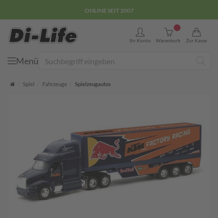
E-COMMERCE GÜTEZEICHEN
0
Ihr Konto
Warenkorb
Zur Kasse
Menü
Suche
Startseite
Spiel
Fahrzeuge
Spielzeugautos