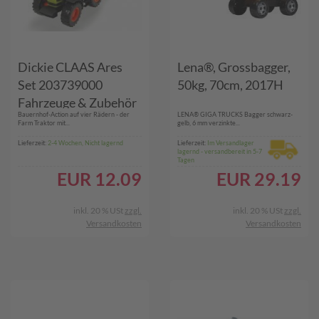
Dickie CLAAS Ares
Lena®, Grossbagger,
Set 203739000
50kg, 70cm, 2017H
Fahrzeuge & Zubehör
Bauernhof-Action auf vier Rädern - der
LENA® GIGA TRUCKS Bagger schwarz-
Farm Traktor mit...
gelb, 6 mm verzinkte...
Lieferzeit:
2-4 Wochen, Nicht lagernd
Lieferzeit:
Im Versandlager
lagernd - versandbereit in 5-7
Tagen
EUR
12.09
EUR
29.19
inkl. 20 % USt
zzgl.
inkl. 20 % USt
zzgl.
Versandkosten
Versandkosten