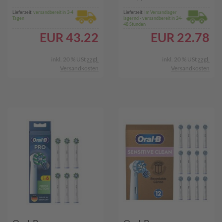
Lieferzeit:
versandbereit in 3-4
Lieferzeit:
Im Versandlager
Tagen
lagernd - versandbereit in 24-
48 Stunden
EUR
43.22
EUR
22.78
inkl. 20 % USt
zzgl.
inkl. 20 % USt
zzgl.
Versandkosten
Versandkosten