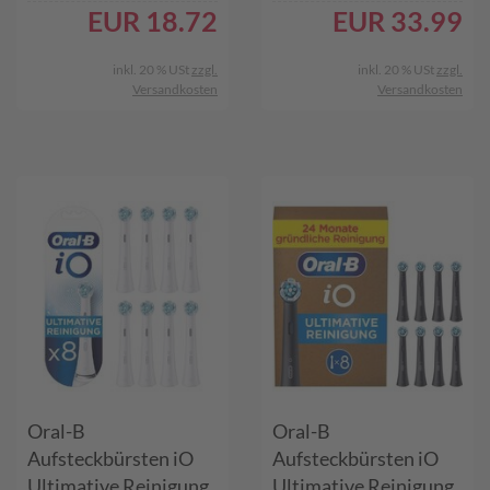
Kinder ab 3 Jahren, 8
EUR
18.72
EUR
33.99
Stück
inkl. 20 % USt
zzgl.
inkl. 20 % USt
zzgl.
Versandkosten
Versandkosten
Oral-B
Oral-B
Aufsteckbürsten iO
Aufsteckbürsten iO
Ultimative Reinigung
Ultimative Reinigung