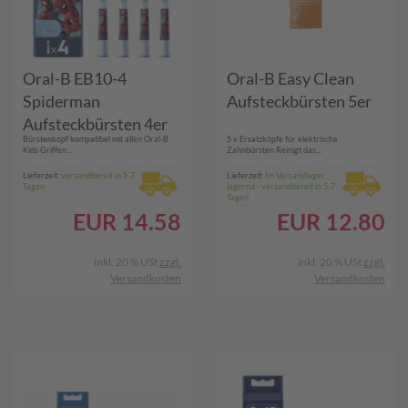
Oral-B EB10-4
Oral-B Easy Clean
Spiderman
Aufsteckbürsten 5er
Aufsteckbürsten 4er
Bürstenkopf kompatibel mit allen Oral-B
5 x Ersatzköpfe für elektrische
Kids Griffen...
Zahnbürsten Reinigt das...
Lieferzeit:
versandbereit in 5-7
Lieferzeit:
Im Versandlager
Tagen
lagernd - versandbereit in 5-7
Tagen
EUR
14.58
EUR
12.80
inkl. 20 % USt
zzgl.
inkl. 20 % USt
zzgl.
Versandkosten
Versandkosten