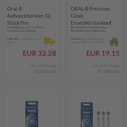
Oral-B
ORAL-B Precision
Aufsteckbürsten 12
Clean
Stück Pro
Ersatzbürstenkopf,
Aufsteckbürsten, der Oral-B Pro
Der Oral-B Pro Precision Clean
CrossAction
Weiss (5er-Pack)
CrossAction Bürstenkopf...
Bürstenkopf passt sich perfekt...
Lieferzeit:
versandbereit in 3-4
Lieferzeit:
geringe Stückzahl
Tagen
lagernd, sofort versandbereit
EUR
32.28
EUR
19.15
inkl. 20 % USt
zzgl.
inkl. 20 % USt
zzgl.
Versandkosten
Versandkosten