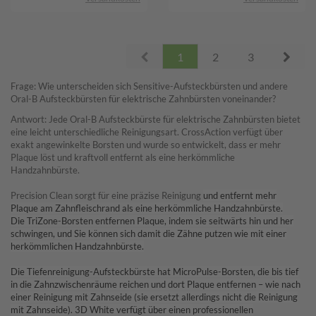
Prev
Next
1
2
3
Frage:
Wie unterscheiden sich Sensitive-Aufsteckbürsten und andere
Oral-B Aufsteckbürsten für elektrische Zahnbürsten voneinander?
Antwort: Jede Oral-B Aufsteckbürste für elektrische Zahnbürsten bietet
eine leicht unterschiedliche Reinigungsart.
CrossAction
verfügt über
exakt angewinkelte Borsten und wurde so entwickelt, dass er mehr
Plaque löst und kraftvoll entfernt als eine herkömmliche
Handzahnbürste.
Precision Clean
sorgt für eine präzise Reinigung
und entfernt mehr
Plaque am Zahnfleischrand als eine herkömmliche Handzahnbürste.
Die
TriZone
-Borsten entfernen Plaque, indem sie seitwärts hin und her
schwingen, und Sie können sich damit die Zähne putzen wie mit einer
herkömmlichen Handzahnbürste.
Die
Tiefenreinigung-Aufsteckbürste
hat MicroPulse-Borsten, die bis tief
in die Zahnzwischenräume reichen und dort Plaque entfernen – wie nach
einer Reinigung mit Zahnseide (sie ersetzt allerdings nicht die Reinigung
mit Zahnseide).
3D White
verfügt über einen professionellen