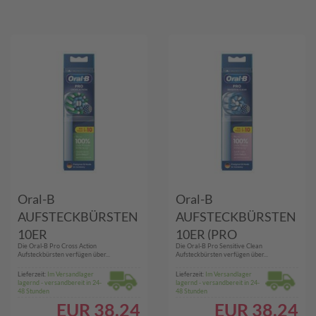
Oral-B
Oral-B
AUFSTECKBÜRSTEN
AUFSTECKBÜRSTEN
10ER
10ER (PRO
Die Oral-B Pro Cross Action
Die Oral-B Pro Sensitive Clean
(PROCROSSACT)
SENSITIVECLEAN)
Aufsteckbürsten verfügen über...
Aufsteckbürsten verfügen über...
Lieferzeit:
Im Versandlager
Lieferzeit:
Im Versandlager
lagernd - versandbereit in 24-
lagernd - versandbereit in 24-
48 Stunden
48 Stunden
EUR
38.24
EUR
38.24