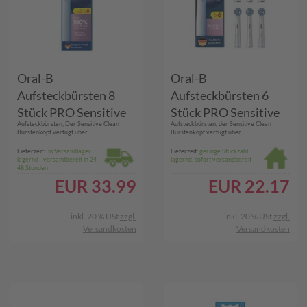
Oral-B
Oral-B
Aufsteckbürsten 8
Aufsteckbürsten 6
Stück PRO Sensitive
Stück PRO Sensitive
Aufsteckbürsten, Der Sensitive Clean
Aufsteckbürsten, der Sensitive Clean
Clean
Clean weiß
Bürstenkopf verfügt über...
Bürstenkopf verfügt über...
Lieferzeit:
Im Versandlager
Lieferzeit:
geringe Stückzahl
lagernd - versandbereit in 24-
lagernd, sofort versandbereit
48 Stunden
EUR
33.99
EUR
22.17
inkl. 20 % USt
zzgl.
inkl. 20 % USt
zzgl.
Versandkosten
Versandkosten