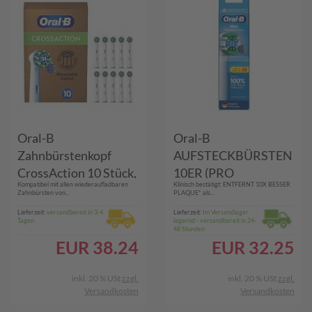
Oral-B
Oral-B
Zahnbürstenkopf
AUFSTECKBÜRSTEN
CrossAction 10 Stück,
10ER (PRO
Kompatibel mit allen wiederaufladbaren
Klinisch bestätigt: ENTFERNT 10X BESSER
Weiss, Zahnbürsten-
PRECISIONCLEAN)
Zahnbürsten von...
PLAQUE* als...
Art: Elektrische
Lieferzeit:
versandbereit in 3-4
Lieferzeit:
Im Versandlager
Tagen
lagernd - versandbereit in 24-
Zahnbürste,
48 Stunden
Verpackungseinheit:
EUR
38.24
EUR
32.25
10 Stück
inkl. 20 % USt
zzgl.
inkl. 20 % USt
zzgl.
Versandkosten
Versandkosten