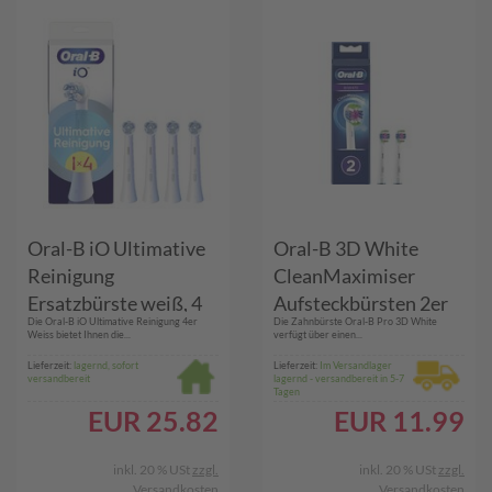
Oral-B iO Ultimative
Oral-B 3D White
Reinigung
CleanMaximiser
Ersatzbürste weiß, 4
Aufsteckbürsten 2er
Die Oral-B iO Ultimative Reinigung 4er
Die Zahnbürste Oral-B Pro 3D White
Stück
Weiss bietet Ihnen die...
verfügt über einen...
Lieferzeit:
lagernd, sofort
Lieferzeit:
Im Versandlager
versandbereit
lagernd - versandbereit in 5-7
Tagen
EUR
25.82
EUR
11.99
inkl. 20 % USt
zzgl.
inkl. 20 % USt
zzgl.
Versandkosten
Versandkosten