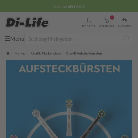
E-COMMERCE GÜTEZEICHEN
0
Ihr Konto
Warenkorb
Zur Kasse
Menü
Suche
Startseite
Marken
Oral-B Markenshop
Oral-B Aufsteckbürsten