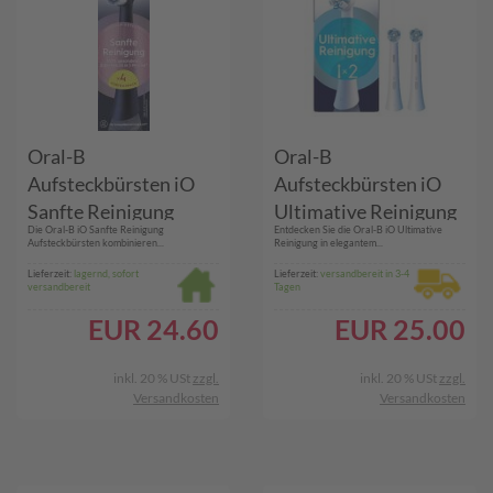
Oral-B
Oral-B
Aufsteckbürsten iO
Aufsteckbürsten iO
Sanfte Reinigung
Ultimative Reinigung
Die Oral-B iO Sanfte Reinigung
Entdecken Sie die Oral-B iO Ultimative
Schwarz 4er
2er
Aufsteckbürsten kombinieren...
Reinigung in elegantem...
Lieferzeit:
lagernd, sofort
Lieferzeit:
versandbereit in 3-4
versandbereit
Tagen
EUR
24.60
EUR
25.00
inkl. 20 % USt
zzgl.
inkl. 20 % USt
zzgl.
Versandkosten
Versandkosten