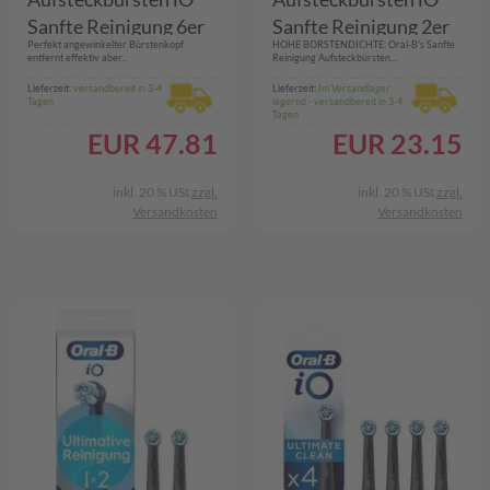
Sanfte Reinigung 6er
Sanfte Reinigung 2er
Perfekt angewinkelter Bürstenkopf
HOHE BORSTENDICHTE: Oral-B's Sanfte
entfernt effektiv aber...
Reinigung Aufsteckbürsten...
Lieferzeit:
versandbereit in 3-4
Lieferzeit:
Im Versandlager
Tagen
lagernd - versandbereit in 3-4
Tagen
EUR
47.81
EUR
23.15
inkl. 20 % USt
zzgl.
inkl. 20 % USt
zzgl.
Versandkosten
Versandkosten