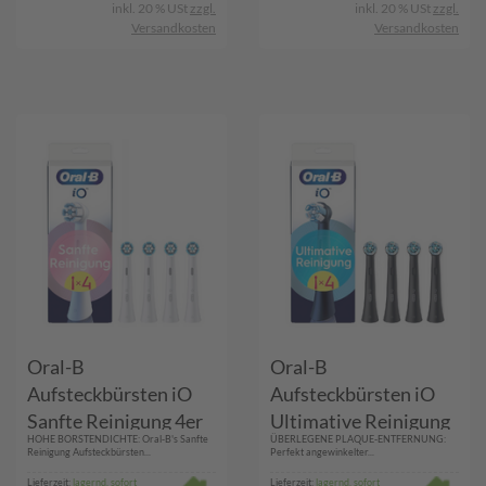
inkl. 20 % USt
zzgl.
inkl. 20 % USt
zzgl.
Versandkosten
Versandkosten
Oral-B
Oral-B
Aufsteckbürsten iO
Aufsteckbürsten iO
Sanfte Reinigung 4er
Ultimative Reinigung
HOHE BORSTENDICHTE: Oral-B's Sanfte
ÜBERLEGENE PLAQUE-ENTFERNUNG:
Schwarz 4er
Reinigung Aufsteckbürsten...
Perfekt angewinkelter...
Lieferzeit:
lagernd, sofort
Lieferzeit:
lagernd, sofort