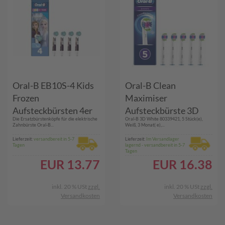
Oral-B EB10S-4 Kids
Oral-B Clean
Frozen
Maximiser
Aufsteckbürsten 4er
Aufsteckbürste 3D
Die Ersatzbürstenköpfe für die elektrische
Oral-B 3D White 80339421, 5 Stück(e),
White 5er
Zahnbürste Oral-B...
Weiß, 3 Monat( e),...
Lieferzeit:
versandbereit in 5-7
Lieferzeit:
Im Versandlager
Tagen
lagernd - versandbereit in 5-7
Tagen
EUR
13.77
EUR
16.38
inkl. 20 % USt
zzgl.
inkl. 20 % USt
zzgl.
Versandkosten
Versandkosten