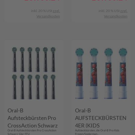
inkl. 20 % USt
zzgl.
inkl. 20 % USt
zzgl.
Versandkosten
Versandkosten
Oral-B
Oral-B
Aufsteckbürsten Pro
AUFSTECKBÜRSTEN
CrossAction Schwarz
4ER (KIDS
Oral-B Aufsteckbürsten Pro CrossAction
Aufsteckbürsten, die Oral-B Pro Kids
12er FFU
SPIDERMAN/EISK.)
Schwarz 12er FFU
Frozen/Spiderman...