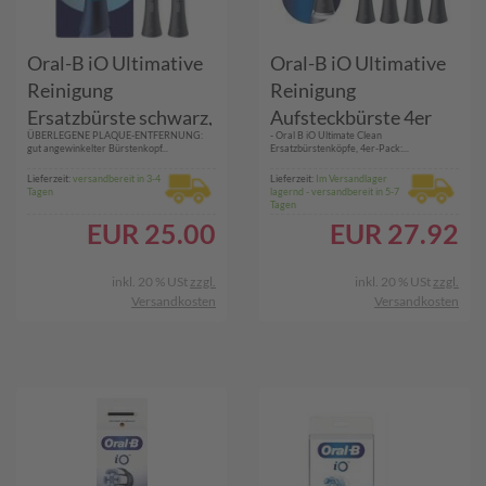
Oral-B iO Ultimative
Oral-B iO Ultimative
Reinigung
Reinigung
Ersatzbürste schwarz,
Aufsteckbürste 4er
ÜBERLEGENE PLAQUE-ENTFERNUNG:
- Oral B iO Ultimate Clean
2 Stück
gut angewinkelter Bürstenkopf...
Ersatzbürstenköpfe, 4er-Pack:...
Lieferzeit:
versandbereit in 3-4
Lieferzeit:
Im Versandlager
Tagen
lagernd - versandbereit in 5-7
Tagen
EUR
25.00
EUR
27.92
inkl. 20 % USt
zzgl.
inkl. 20 % USt
zzgl.
Versandkosten
Versandkosten