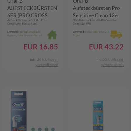
Oral-B
Oral-B
AUFSTECKBÜRSTEN
Aufsteckbürsten Pro
6ER (PRO CROSS
Sensitive Clean 12er
Aufsteckbürsten, der Oral-B Pro
Oral-B Aufsteckbürsten Pro Sensitive
ACTION 6ER)
FFU
CrossAction Bürstenkopf...
Clean 12er FFU
Lieferzeit:
geringe Stückzahl
Lieferzeit:
versandbereit in 3-4
lagernd, sofort versandbereit
Tagen
EUR
16.85
EUR
43.22
inkl. 20 % USt
zzgl.
inkl. 20 % USt
zzgl.
Versandkosten
Versandkosten