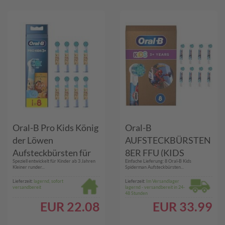
Oral-B Pro Kids König
Oral-B
der Löwen
AUFSTECKBÜRSTEN
Aufsteckbürsten für
8ER FFU (KIDS
Speziell entwickelt für Kinder ab 3 Jahren
Einfache Lieferung: 8 Oral-B Kids
elektrische
SPIDERMAN)
Kleiner runder...
Spiderman Aufsteckbürsten...
Zahnbürste, 8 Stück
Lieferzeit:
lagernd, sofort
Lieferzeit:
Im Versandlager
versandbereit
lagernd - versandbereit in 24-
48 Stunden
EUR
22.08
EUR
33.99