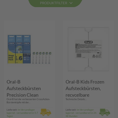
PRODUKTFILTER
Oral-B
Oral-B Kids Frozen
Aufsteckbürsten
Aufsteckbürsten,
Precision Clean
recycelbare
Oral-B hat die verbesserten CrossAction-
Technische Details:...
ClenaMaximizer
Verpackung für den
Bürstenköpfe mit der...
2+2+2 Pack FFS
Briefkasten
Lieferzeit:
Im Versandlager
Lieferzeit:
Im Versandlager
lagernd - versandbereit in 5-7
lagernd - versandbereit in 24-
(unbedruckt), für
Tagen
48 Stunden