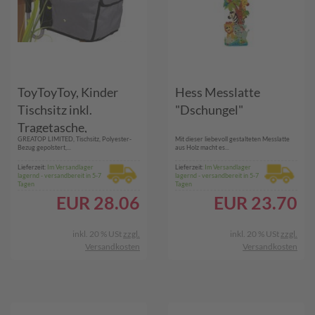
ToyToyToy, Kinder
Hess Messlatte
Tischsitz inkl.
"Dschungel"
Tragetasche,
GREATOP LIMITED, Tischsitz, Polyester-
Mit dieser liebevoll gestalteten Messlatte
45x35x28cm,
Bezug gepolstert,...
aus Holz macht es...
grau/schwarz, TC-102
Lieferzeit:
Im Versandlager
Lieferzeit:
Im Versandlager
lagernd - versandbereit in 5-7
lagernd - versandbereit in 5-7
Tagen
Tagen
EUR
28.06
EUR
23.70
inkl. 20 % USt
zzgl.
inkl. 20 % USt
zzgl.
Versandkosten
Versandkosten