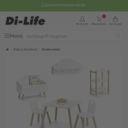
GRATISVERSAND AB 50,-
0
Ihr Konto
Warenkorb
Zur Kasse
Menü
Suche
Startseite
Baby & Kleinkind
Kindermöbel