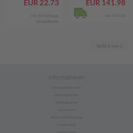
EUR
22.73
EUR
141.98
inkl. 20 % USt
zzgl.
inkl. 20 % USt
Versandkosten
Seite 1 von 1
Informationen
Vertrag widerrufen
Öffnungszeiten
Zahlungsarten
Impressum
Widerrufsbelehrung
Unsere AGB
Datenschutz