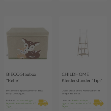
BIECO Staubox
CHILDHOME
"Rehe"
Kleiderständer "Tipi"
Diese schöne Spielzeugbox von Bieco
Dieser große, offene Kleiderständer im
bringt Ordnung ins...
lustigen Tipi-Stil ist...
Lieferzeit:
Im Versandlager
Lieferzeit:
Im Versandlager
lagernd - versandbereit in 5-7
lagernd - versandbereit in 5-7
Tagen
Tagen