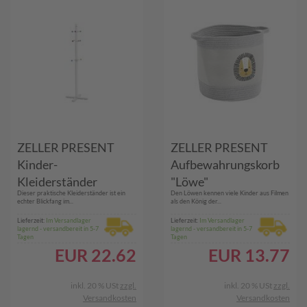
ZELLER PRESENT
ZELLER PRESENT
Kinder-
Aufbewahrungskorb
Kleiderständer
"Löwe"
Dieser praktische Kleiderständer ist ein
Den Löwen kennen viele Kinder aus Filmen
echter Blickfang im...
als den König der...
Lieferzeit:
Im Versandlager
Lieferzeit:
Im Versandlager
lagernd - versandbereit in 5-7
lagernd - versandbereit in 5-7
Tagen
Tagen
EUR
22.62
EUR
13.77
inkl. 20 % USt
zzgl.
inkl. 20 % USt
zzgl.
Versandkosten
Versandkosten