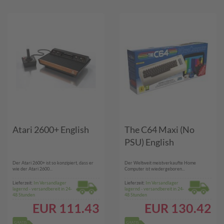
Atari 2600+ English
The C64 Maxi (No
PSU) English
Der Atari 2600+ ist so konzipiert, dass er
Der Weltweit meistverkaufte Home
wie der Atari 2600...
Computer ist wiedergeboren...
Lieferzeit:
Im Versandlager
Lieferzeit:
Im Versandlager
lagernd - versandbereit in 24-
lagernd - versandbereit in 24-
48 Stunden
48 Stunden
EUR
111.43
EUR
130.42