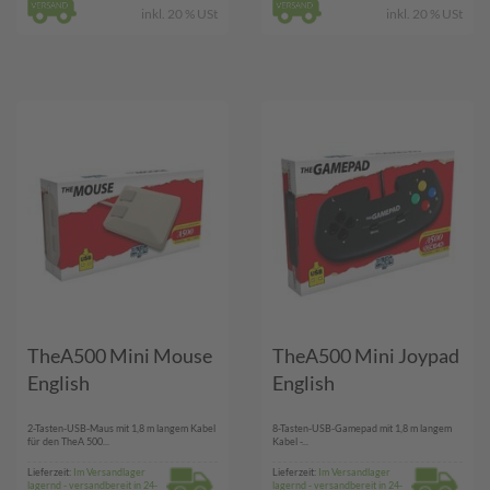
inkl. 20 % USt
inkl. 20 % USt
TheA500 Mini Mouse
TheA500 Mini Joypad
English
English
2-Tasten-USB-Maus mit 1,8 m langem Kabel
8-Tasten-USB-Gamepad mit 1,8 m langem
für den TheA 500...
Kabel -...
Lieferzeit:
Im Versandlager
Lieferzeit:
Im Versandlager
lagernd - versandbereit in 24-
lagernd - versandbereit in 24-