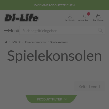
E-COMMERCE GÜTEZEICHEN
0
Ihr Konto
Warenkorb
Zur Kasse
Menü
Suche
Startseite
TV & PC
Computerzubehör
Spielekonsolen
Spielekonsolen
Seite 1 von 1
PRODUKTFILTER