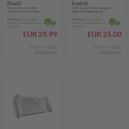
Black)
English
Ataris auf den ersten Blick
USB 8-Tasten Präzision-Gamepad - 4-
wiedererkennbarer kultiger...
Wege-Richtungsbewegung -...
Lieferzeit:
Im Versandlager
Lieferzeit:
Im Versandlager
lagernd - versandbereit in 24-
lagernd - versandbereit in 24-
48 Stunden
48 Stunden
EUR
29.99
EUR
25.00
inkl. 20 % USt
zzgl.
inkl. 20 % USt
zzgl.
Versandkosten
Versandkosten