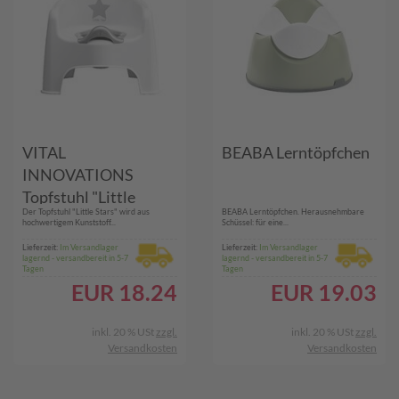
VITAL
BEABA Lerntöpfchen
INNOVATIONS
Topfstuhl "Little
Der Topfstuhl "Little Stars" wird aus
BEABA Lerntöpfchen. Herausnehmbare
Stars"
hochwertigem Kunststoff...
Schüssel: für eine...
Lieferzeit:
Im Versandlager
Lieferzeit:
Im Versandlager
lagernd - versandbereit in 5-7
lagernd - versandbereit in 5-7
Tagen
Tagen
EUR
18.24
EUR
19.03
inkl. 20 % USt
zzgl.
inkl. 20 % USt
zzgl.
Versandkosten
Versandkosten