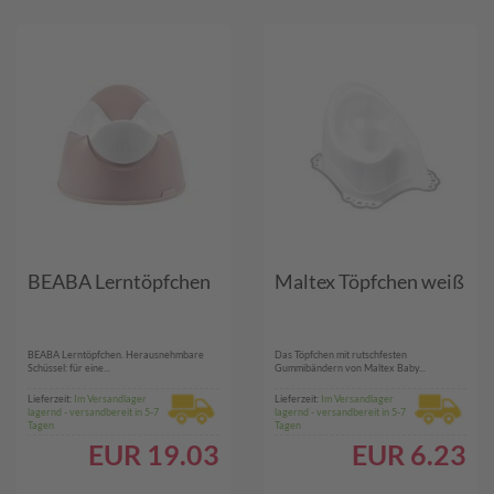
BEABA Lerntöpfchen
Maltex Töpfchen weiß
BEABA Lerntöpfchen. Herausnehmbare
Das Töpfchen mit rutschfesten
Schüssel: für eine...
Gummibändern von Maltex Baby...
Lieferzeit:
Im Versandlager
Lieferzeit:
Im Versandlager
lagernd - versandbereit in 5-7
lagernd - versandbereit in 5-7
Tagen
Tagen
EUR
19.03
EUR
6.23