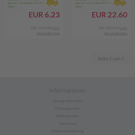
lagernd - versandbereit in 5-7
lagernd - versandbereit in 5-7
Tagen
Tagen
EUR
6.23
EUR
22.60
inkl. 20 % USt
zzgl.
inkl. 20 % USt
zzgl.
Versandkosten
Versandkosten
Seite 1 von 1
Informationen
Vertrag widerrufen
Öffnungszeiten
Zahlungsarten
Impressum
Widerrufsbelehrung