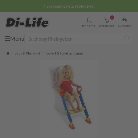
E-COMMERCE GÜTEZEICHEN
0
Ihr Konto
Warenkorb
Zur Kasse
Menü
Suche
Startseite
Baby & Kleinkind
Topferl & Toilettentrainer