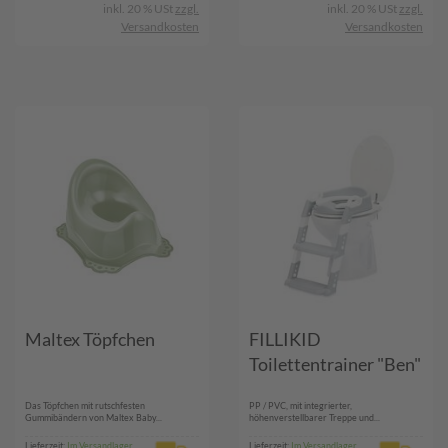
inkl. 20 % USt
zzgl.
inkl. 20 % USt
zzgl.
Versandkosten
Versandkosten
Maltex Töpfchen
FILLIKID
Toilettentrainer "Ben"
Das Töpfchen mit rutschfesten
PP / PVC, mit integrierter,
Gummibändern von Maltex Baby...
höhenverstellbarer Treppe und...
Lieferzeit:
Im Versandlager
Lieferzeit:
Im Versandlager