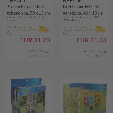
NHF GbR
NHF GbR
Brettschaukel Holz
Brettschaukel Holz
gebogen ca. 50 x 15 cm
gerade ca. 48 x 15 cm
Seillänge ca. 2 m. Belastbar bis 100 kg.
Seillänge ca. 2 m. Belastbar bis 100 kg.
Technische...
MADE in Germany....
Lieferzeit:
Im Versandlager
Lieferzeit:
Im Versandlager
lagernd - versandbereit in 5-7
lagernd - versandbereit in 5-7
Tagen
Tagen
EUR
31.23
EUR
31.23
inkl. 20 % USt
zzgl.
inkl. 20 % USt
zzgl.
Versandkosten
Versandkosten