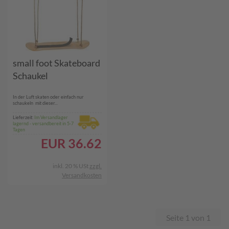
small foot Skateboard
Schaukel
In der Luft skaten oder einfach nur
schaukeln  mit dieser...
Lieferzeit:
Im Versandlager
lagernd - versandbereit in 5-7
Tagen
EUR
36.62
inkl. 20 % USt
zzgl.
Versandkosten
Seite 1 von 1