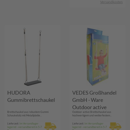
Versandkosten
HUDORA
VEDES Großhandel
Gummibrettschaukel
GmbH - Ware
Outdoor active
Brettschaukel aus robustem Gummi
Outdoor active Brettschaukel aus
Brettschaukel-
Schaukelsitz mit Metallplatte...
hochwertigem und wetterfestem...
Kunststoff, 42 x 16 cm
Lieferzeit:
Im Versandlager
Lieferzeit:
Im Versandlager
lagernd - versandbereit in 5-7
lagernd - versandbereit in 5-7