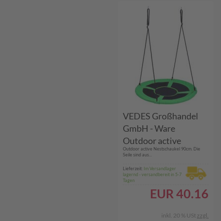
VEDES Großhandel
GmbH - Ware
Outdoor active
Outdoor active Nestschaukel 90cm. Die
Nestschaukel # 90 cm
Seile sind aus...
Lieferzeit:
Im Versandlager
lagernd - versandbereit in 5-7
Tagen
EUR
40.16
inkl. 20 % USt
zzgl.