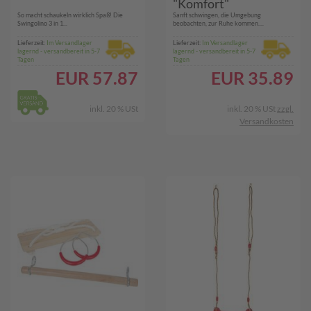
"Komfort"
So macht schaukeln wirklich Spaß! Die
Sanft schwingen, die Umgebung
Swingolino 3 in 1...
beobachten, zur Ruhe kommen....
Lieferzeit:
Im Versandlager
Lieferzeit:
Im Versandlager
lagernd - versandbereit in 5-7
lagernd - versandbereit in 5-7
Tagen
Tagen
EUR
57.87
EUR
35.89
inkl. 20 % USt
inkl. 20 % USt
zzgl.
Versandkosten