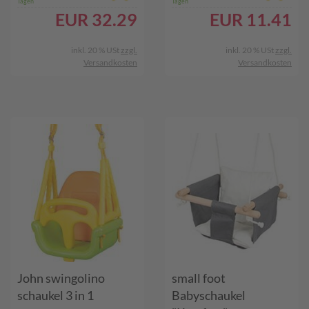
Tagen
Tagen
EUR
32.29
EUR
11.41
inkl. 20 % USt
zzgl.
inkl. 20 % USt
zzgl.
Versandkosten
Versandkosten
John swingolino
small foot
schaukel 3 in 1
Babyschaukel