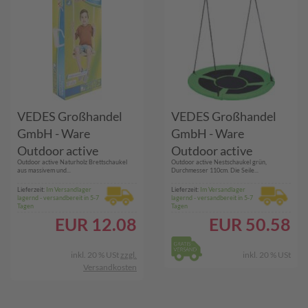
VEDES Großhandel
VEDES Großhandel
GmbH - Ware
GmbH - Ware
Outdoor active
Outdoor active
Outdoor active Naturholz Brettschaukel
Outdoor active Nestschaukel grün,
Naturholz
Nestschaukel grün, #
aus massivem und...
Durchmesser 110cm. Die Seile...
Brettschaukel, 40 x 16
110 cm
Lieferzeit:
Im Versandlager
Lieferzeit:
Im Versandlager
lagernd - versandbereit in 5-7
lagernd - versandbereit in 5-7
cm
Tagen
Tagen
EUR
12.08
EUR
50.58
inkl. 20 % USt
zzgl.
inkl. 20 % USt
Versandkosten