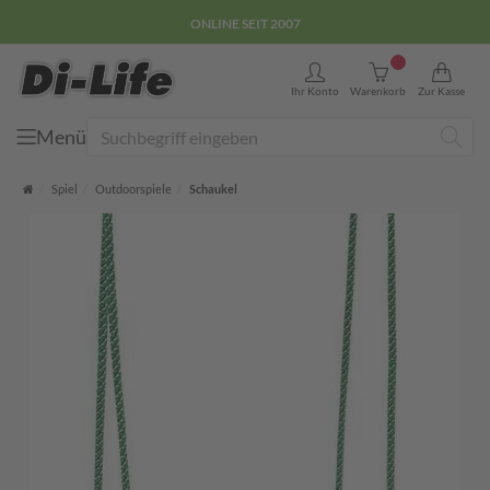
ONLINE SEIT 2007
0
Ihr Konto
Warenkorb
Zur Kasse
Menü
Suche
Startseite
Spiel
Outdoorspiele
Schaukel