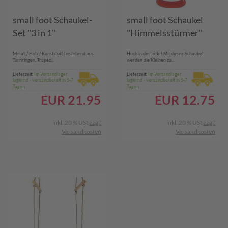
small foot Schaukel-
small foot Schaukel
Set "3 in 1"
"Himmelsstürmer"
Metall / Holz / Kunststoff, bestehend aus
Hoch in die Lüfte! Mit dieser Schaukel
Turnringen, Trapez...
werden die Kleinen zu...
Lieferzeit:
Im Versandlager
Lieferzeit:
Im Versandlager
lagernd - versandbereit in 5-7
lagernd - versandbereit in 5-7
Tagen
Tagen
EUR
21.95
EUR
12.75
inkl. 20 % USt
zzgl.
inkl. 20 % USt
zzgl.
Versandkosten
Versandkosten