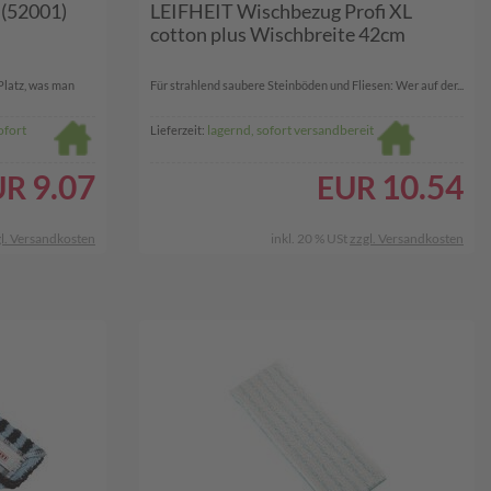
 (52001)
LEIFHEIT Wischbezug Profi XL
cotton plus Wischbreite 42cm
Platz, was man
Für strahlend saubere Steinböden und Fliesen: Wer auf der...
ofort
lagernd, sofort versandbereit
Lieferzeit:
9.07
10.54
UR
EUR
l. Versandkosten
inkl. 20 % USt
zzgl. Versandkosten