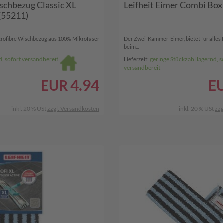
ischbezug Classic XL
Leifheit Eimer Combi Box
 (55211)
crofibre Wischbezug aus 100% Mikrofaser
Der Zwei-Kammer-Eimer, bietet für alles 
beim...
d, sofort versandbereit
geringe Stückzahl lagernd, s
Lieferzeit:
versandbereit
4.94
EUR
E
inkl. 20 % USt
zzgl. Versandkosten
inkl. 20 % USt
zzg