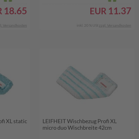
18.65
11.37
R
EUR
l. Versandkosten
inkl. 20 % USt
zzgl. Versandkosten
i XL static
LEIFHEIT Wischbezug Profi XL
micro duo Wischbreite 42cm