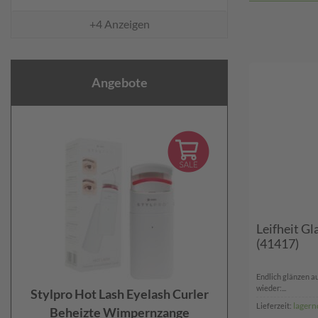
+4
Anzeigen
Angebote
Leifheit Gl
(41417)
Endlich glänzen a
wieder:...
Stylpro Hot Lash Eyelash Curler
lagern
Lieferzeit:
Beheizte Wimpernzange