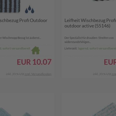
ischbezug Profi Outdoor
Leifheit Wischbezug Prof
outdoor active (55146)
r Wischmopp Bezug ist äußerst...
Der Spezialist für draußen: Streifen von
widerstandsfähigen...
d, sofort versandbereit
lagernd, sofort versandberei
Lieferzeit:
10.07
EUR
EU
inkl. 20 % USt
zzgl. Versandkosten
inkl. 20 % USt
zzg