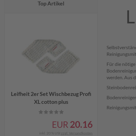
Top Artikel
L
Selbstverständ
Reinigungsmitt
Für die nötig
Bodenreinigun
werden. Aus d
Steinbodenrei
Leifheit 2er Set Wischbezug Profi
Bodenreiniger 
XL cotton plus
Reinigungsmit
20.16
EUR
inkl. 20 % USt
zzgl. Versandkosten