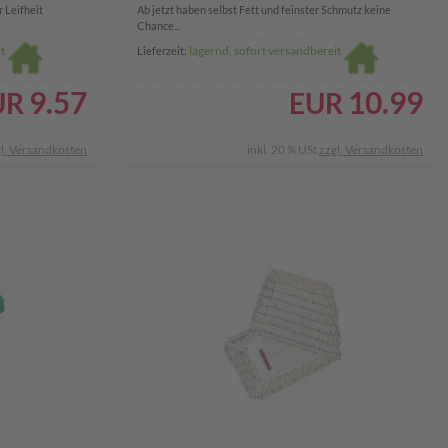
 Leifheit
Ab jetzt haben selbst Fett und feinster Schmutz keine
Chance...
t
lagernd, sofort versandbereit
Lieferzeit:
9.57
10.99
UR
EUR
l. Versandkosten
inkl. 20 % USt
zzgl. Versandkosten