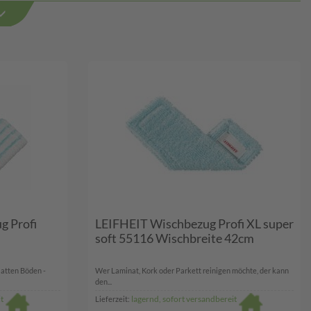
g Profi
LEIFHEIT Wischbezug Profi XL super
soft 55116 Wischbreite 42cm
latten Böden -
Wer Laminat, Kork oder Parkett reinigen möchte, der kann
den...
t
lagernd, sofort versandbereit
Lieferzeit: