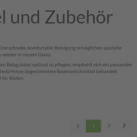
el und Zubehör
Eine schnelle, komfortable Reinigung ermöglichen spezielle
Nu wieder in neuem Glanz.
en Belag dabei optimal zu pflegen, empfiehlt sich ein passendes
ne Bedürfnisse abgestimmtem Bodenwischmittel behandelt
l für Böden:
Next
1
2
Prev