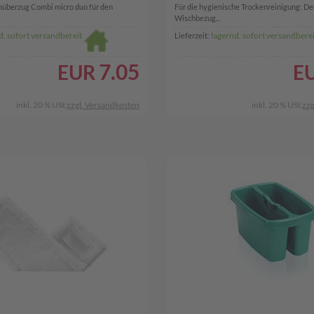
hüberzug Combi micro duo für den
Für die hygienische Trockenreinigung: Der
Wischbezug...
d, sofort versandbereit
lagernd, sofort versandberei
Lieferzeit:
7.05
EUR
E
inkl. 20 % USt
zzgl. Versandkosten
inkl. 20 % USt
zzg