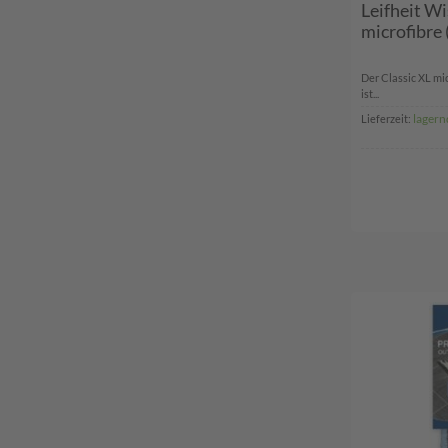
Leifheit W
microfibre
Der Classic XL mi
ist...
lagern
Lieferzeit: