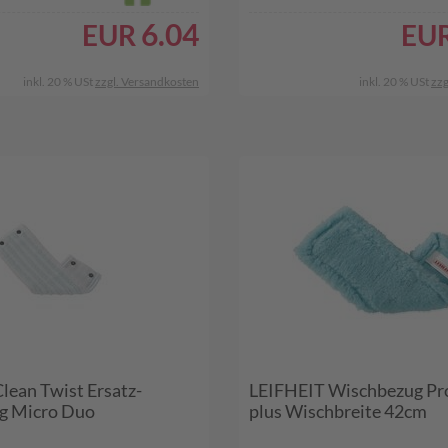
6.04
EUR
EU
inkl. 20 % USt
zzgl. Versandkosten
inkl. 20 % USt
zzg
lean Twist Ersatz-
LEIFHEIT Wischbezug Prof
g Micro Duo
plus Wischbreite 42cm