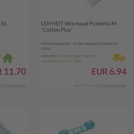
i XL
LEIFHEIT Wischpad Picobello M
"Cotton Plus"
​Perfekte Sauberkeit - mit dem Wischpad Picobello M
cotton...
t
Im Versandlager lagernd -
Lieferzeit:
versandbereit in 5-7 Tagen
11.70
6.94
R
EUR
l. Versandkosten
inkl. 20 % USt
zzgl. Versandkosten