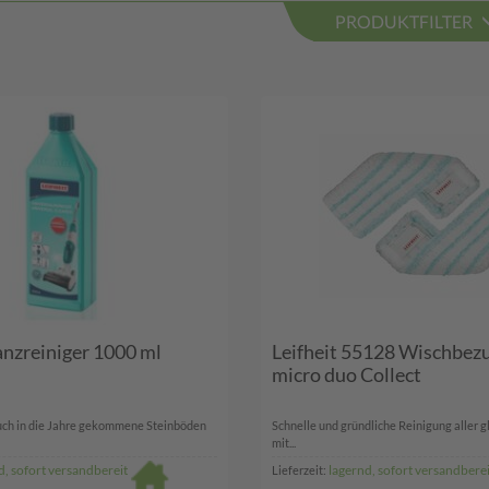
PRODUKTFILTER
anzreiniger 1000 ml
Leifheit 55128 Wischbezu
micro duo Collect
uch in die Jahre gekommene Steinböden
Schnelle und gründliche Reinigung aller g
mit...
d, sofort versandbereit
lagernd, sofort versandberei
Lieferzeit: