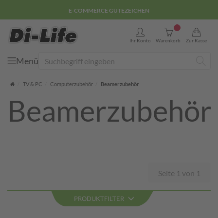
E-COMMERCE GÜTEZEICHEN
0
Ihr Konto
Warenkorb
Zur Kasse
Menü
Suche
Startseite
TV & PC
Computerzubehör
Beamerzubehör
Beamerzubehör
Seite 1 von 1
PRODUKTFILTER