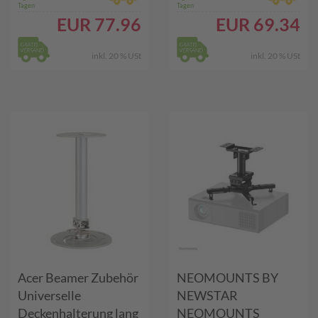
weiss (BEAMER-
Tagen
Tagen
C80WHITE)
EUR
77.96
EUR
69.34
inkl. 20 % USt
inkl. 20 % USt
Acer Beamer Zubehör
NEOMOUNTS BY
Universelle
NEWSTAR
Deckenhalterung lang
NEOMOUNTS