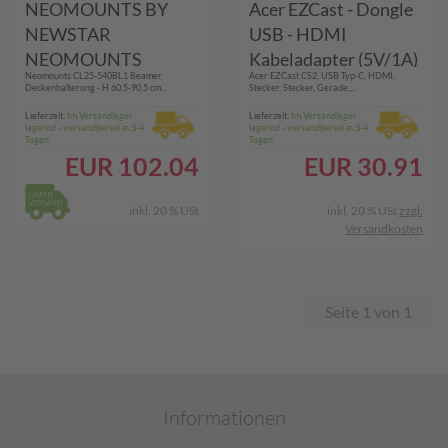
NEOMOUNTS BY
Acer EZCast - Dongle
NEWSTAR
USB - HDMI
NEOMOUNTS
Kabeladapter (5V/1A)
Neomounts CL25-540BL1 Beamer
Acer EZCast CS2, USB Typ-C, HDMI,
Projector Ceiling
(MC.40411.01L)
Deckenhalterung - H 60,5-90,5 cm...
Stecker, Stecker, Gerade,...
Mount height
Lieferzeit:
Im Versandlager
Lieferzeit:
Im Versandlager
lagernd - versandbereit in 3-4
lagernd - versandbereit in 3-4
adjustable 60-90cm
Tagen
Tagen
(CL25-540BL1)
EUR
102.04
EUR
30.91
inkl. 20 % USt
inkl. 20 % USt
zzgl.
Versandkosten
Seite 1 von 1
Informationen