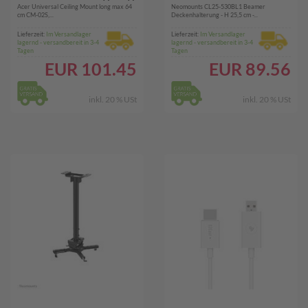
Acer Universal Ceiling Mount long max 64
Neomounts CL25-530BL1 Beamer
(MC.JLC11.003)
Projector Ceiling
cm CM-02S,...
Deckenhalterung - H 25,5 cm -...
Mount (CL25-
Lieferzeit:
Im Versandlager
Lieferzeit:
Im Versandlager
lagernd - versandbereit in 3-4
lagernd - versandbereit in 3-4
530BL1)
Tagen
Tagen
EUR
101.45
EUR
89.56
inkl. 20 % USt
inkl. 20 % USt