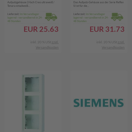
Aufputzgehäuse 2-fach Creo ultraweiß /
Das Aufputz-Gehäuse aus der Serie Reflex
Tenara emailweiß....
SI ist für die...
Lieferzeit:
Im Versandlager
Lieferzeit:
Im Versandlager
lagernd - versandbereit in 24-
lagernd - versandbereit in 24-
48 Stunden
48 Stunden
EUR
25.63
EUR
31.73
inkl. 20 % USt
zzgl.
inkl. 20 % USt
zzgl.
Versandkosten
Versandkosten