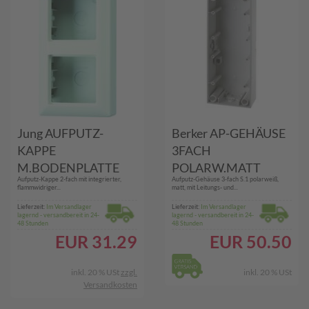
Jung AUFPUTZ-
Berker AP-GEHÄUSE
KAPPE
3FACH
M.BODENPLATTE
POLARW.MATT
Aufputz-Kappe 2-fach mit integrierter,
Aufputz-Gehäuse 3-fach S.1 polarweiß,
(AS 582 A WW)
(10439909 PWS
flammwidriger...
matt, mit Leitungs- und...
S.1/Q.3)
Lieferzeit:
Im Versandlager
Lieferzeit:
Im Versandlager
lagernd - versandbereit in 24-
lagernd - versandbereit in 24-
48 Stunden
48 Stunden
EUR
31.29
EUR
50.50
inkl. 20 % USt
zzgl.
inkl. 20 % USt
Versandkosten