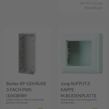
inkl. 20 % USt
zzgl.
Versandkosten
Berker AP-GEHÄUSE
Jung AUFPUTZ-
3-FACH PWS
KAPPE
(10438989
M.BODENPLATTE
Aufputz-Gehäuse 3-fach S.1 polarweiß,
Aufputz-Kappe 1-fach mit integrierter,
GLÄNZEND S1)
(AS 581 A WW)
glänzend, mit Leitungs-...
flammwidriger...