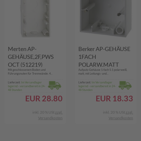
Merten AP-
Berker AP-GEHÄUSE
GEHÄUSE,2F,PWS
1FACH
OCT (512219)
POLARW.MATT
Mit geschlossenem Boden und
Aufputz-Gehäuse 1-fach S.1 polarweiß,
(10419909 PWS
Führungsnuten für Trennwände. 4...
matt, mit Leitungs- und...
S.1/Q.3)
Lieferzeit:
Im Versandlager
Lieferzeit:
Im Versandlager
lagernd - versandbereit in 24-
lagernd - versandbereit in 24-
48 Stunden
48 Stunden
EUR
28.80
EUR
18.33
inkl. 20 % USt
zzgl.
inkl. 20 % USt
zzgl.
Versandkosten
Versandkosten