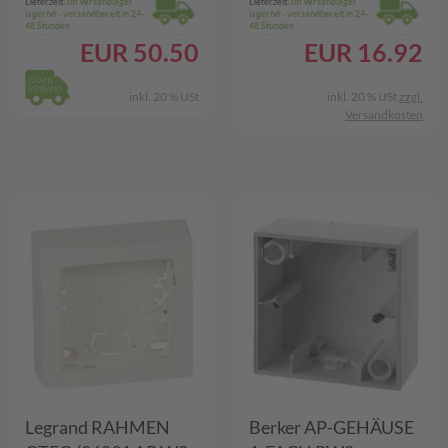
Lieferzeit:
Im Versandlager
Lieferzeit:
Im Versandlager
lagernd - versandbereit in 24-
lagernd - versandbereit in 24-
48 Stunden
48 Stunden
EUR
50.50
EUR
16.92
inkl. 20 % USt
inkl. 20 % USt
zzgl.
Versandkosten
Legrand RAHMEN
Berker AP-GEHÄUSE