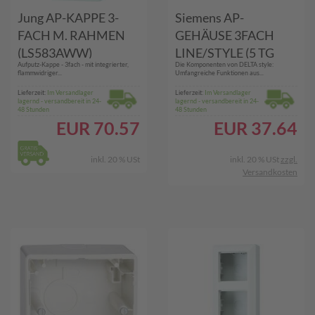
Jung AP-KAPPE 3-
Siemens AP-
FACH M. RAHMEN
GEHÄUSE 3FACH
(LS583AWW)
LINE/STYLE (5 TG
Aufputz-Kappe - 3fach - mit integrierter,
Die Komponenten von DELTA style:
2903 TITANWS.)
flammwidriger...
Umfangreiche Funktionen aus...
Lieferzeit:
Im Versandlager
Lieferzeit:
Im Versandlager
lagernd - versandbereit in 24-
lagernd - versandbereit in 24-
48 Stunden
48 Stunden
EUR
70.57
EUR
37.64
inkl. 20 % USt
inkl. 20 % USt
zzgl.
Versandkosten