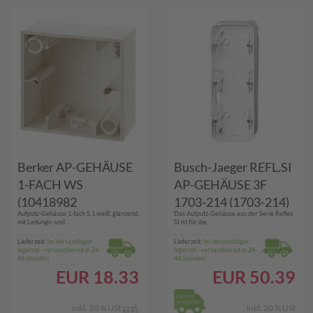
Berker AP-GEHÄUSE
Busch-Jaeger REFL.SI
1-FACH WS
AP-GEHÄUSE 3F
(10418982
1703-214 (1703-214)
Aufputz-Gehäuse 1-fach S.1 weiß, glänzend,
Das Aufputz-Gehäuse aus der Serie Reflex
GLÄNZEND S1)
mit Leitungs- und...
SI ist für die...
Lieferzeit:
Im Versandlager
Lieferzeit:
Im Versandlager
lagernd - versandbereit in 24-
lagernd - versandbereit in 24-
48 Stunden
48 Stunden
EUR
18.33
EUR
50.39
inkl. 20 % USt
zzgl.
inkl. 20 % USt