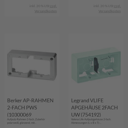
inkl. 20 % USt
zzgl.
inkl. 20 % USt
zzgl.
Versandkosten
Versandkosten
Berker AP-RAHMEN
Legrand VLIFE
2-FACH PWS
APGEHÄUSE 2FACH
(10300069
UW (754192)
Aufputz-Rahmen 2-fach, Zubehör
Valena Life Aufputzgehäuse 2-fach.
ARSYS/Q.1)
polarweiß, glänzend, mit...
Abmessungen (L x B x T):...