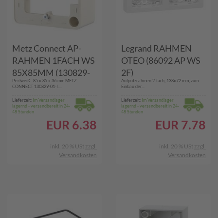
Metz Connect AP-
Legrand RAHMEN
RAHMEN 1FACH WS
OTEO (86092 AP WS
85X85MM (130829-
2F)
Perlweiß - 85 x 85 x 36 mm METZ
Aufputzrahmen 2-fach, 138x72 mm, zum
01-I 470282)
CONNECT 130829-01-I....
Einbau der...
Lieferzeit:
Im Versandlager
Lieferzeit:
Im Versandlager
lagernd - versandbereit in 24-
lagernd - versandbereit in 24-
48 Stunden
48 Stunden
EUR
6.38
EUR
7.78
inkl. 20 % USt
zzgl.
inkl. 20 % USt
zzgl.
Versandkosten
Versandkosten