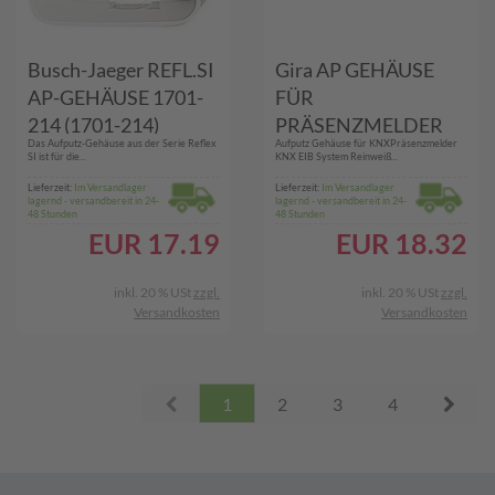
Busch-Jaeger REFL.SI
Gira AP GEHÄUSE
AP-GEHÄUSE 1701-
FÜR
214 (1701-214)
PRÄSENZMELDER
Das Aufputz-Gehäuse aus der Serie Reflex
Aufputz Gehäuse für KNXPräsenzmelder
(211002)
SI ist für die...
KNX EIB System Reinweiß...
Lieferzeit:
Im Versandlager
Lieferzeit:
Im Versandlager
lagernd - versandbereit in 24-
lagernd - versandbereit in 24-
48 Stunden
48 Stunden
EUR
17.19
EUR
18.32
inkl. 20 % USt
zzgl.
inkl. 20 % USt
zzgl.
Versandkosten
Versandkosten
Prev
Next
1
2
3
4