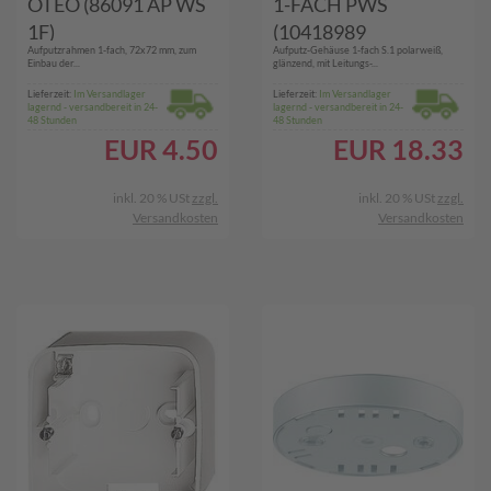
OTEO (86091 AP WS
1-FACH PWS
1F)
(10418989
Aufputzrahmen 1-fach, 72x72 mm, zum
Aufputz-Gehäuse 1-fach S.1 polarweiß,
GLÄNZEND S1)
Einbau der...
glänzend, mit Leitungs-...
Lieferzeit:
Im Versandlager
Lieferzeit:
Im Versandlager
lagernd - versandbereit in 24-
lagernd - versandbereit in 24-
48 Stunden
48 Stunden
EUR
4.50
EUR
18.33
inkl. 20 % USt
zzgl.
inkl. 20 % USt
zzgl.
Versandkosten
Versandkosten