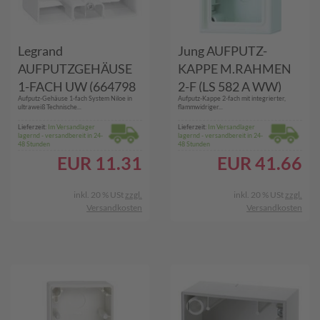
Legrand
Jung AUFPUTZ-
AUFPUTZGEHÄUSE
KAPPE M.RAHMEN
1-FACH UW (664798
2-F (LS 582 A WW)
Aufputz-Gehäuse 1-fach System Niloe in
Aufputz-Kappe 2-fach mit integrierter,
NILOE)
ultraweiß Technische...
flammwidriger...
Lieferzeit:
Im Versandlager
Lieferzeit:
Im Versandlager
lagernd - versandbereit in 24-
lagernd - versandbereit in 24-
48 Stunden
48 Stunden
EUR
11.31
EUR
41.66
inkl. 20 % USt
zzgl.
inkl. 20 % USt
zzgl.
Versandkosten
Versandkosten