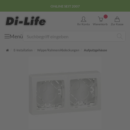
E-COMMERCE GÜTEZEICHEN
0
Ihr Konto
Warenkorb
Zur Kasse
Menü
Suche
Startseite
E-Installation
Wippe/Rahmen/Abdeckungen
Aufputzgehäuse