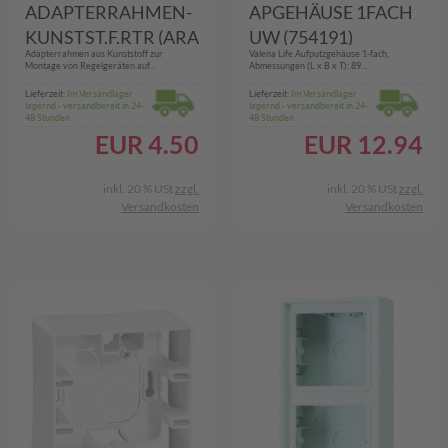
ADAPTERRAHMEN-
APGEHÄUSE 1FACH
KUNSTST.F.RTR (ARA
UW (754191)
Adapterrahmen aus Kunststoff zur
Valena Life Aufputzgehäuse 1-fach,
1E RWS)
Montage von Regelgeräten auf...
Abmessungen (L x B x T): 89...
Lieferzeit:
Im Versandlager
Lieferzeit:
Im Versandlager
lagernd - versandbereit in 24-
lagernd - versandbereit in 24-
48 Stunden
48 Stunden
EUR
4.50
EUR
12.94
inkl. 20 % USt
zzgl.
inkl. 20 % USt
zzgl.
Versandkosten
Versandkosten