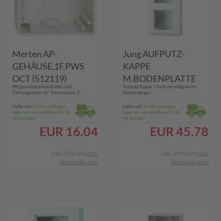
Merten AP-
Jung AUFPUTZ-
GEHÄUSE,1F,PWS
KAPPE
OCT (512119)
M.BODENPLATTE
Mit geschlossenem Boden und
Aufputz-Kappe 3-fach mit integrierter,
(AS 583 A WW)
Führungsnuten für Trennwände. 2...
flammwidriger...
Lieferzeit:
Im Versandlager
Lieferzeit:
Im Versandlager
lagernd - versandbereit in 24-
lagernd - versandbereit in 24-
48 Stunden
48 Stunden
EUR
16.04
EUR
45.78
inkl. 20 % USt
zzgl.
inkl. 20 % USt
zzgl.
Versandkosten
Versandkosten