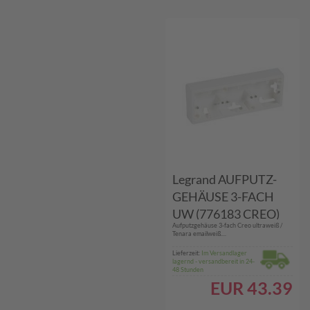
Legrand AUFPUTZ-
GEHÄUSE 3-FACH
UW (776183 CREO)
Aufputzgehäuse 3-fach Creo ultraweiß /
Tenara emailweiß....
Lieferzeit:
Im Versandlager
lagernd - versandbereit in 24-
48 Stunden
EUR
43.39