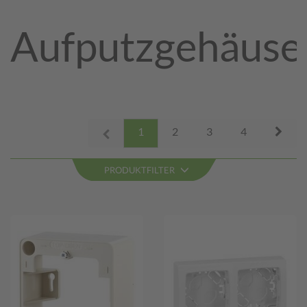
Aufputzgehäuse
Next
1
2
3
4
Prev
PRODUKTFILTER