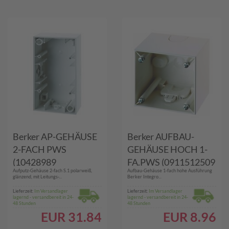
Berker AP-GEHÄUSE
Berker AUFBAU-
2-FACH PWS
GEHÄUSE HOCH 1-
(10428989
FA.PWS (0911512509
Aufputz-Gehäuse 2-fach S.1 polarweiß,
Aufbau-Gehäuse 1-fach hohe Ausführung
GLÄNZEND S1)
B.MOBIL)
glänzend, mit Leitungs-...
Berker Integro...
Lieferzeit:
Im Versandlager
Lieferzeit:
Im Versandlager
lagernd - versandbereit in 24-
lagernd - versandbereit in 24-
48 Stunden
48 Stunden
EUR
31.84
EUR
8.96