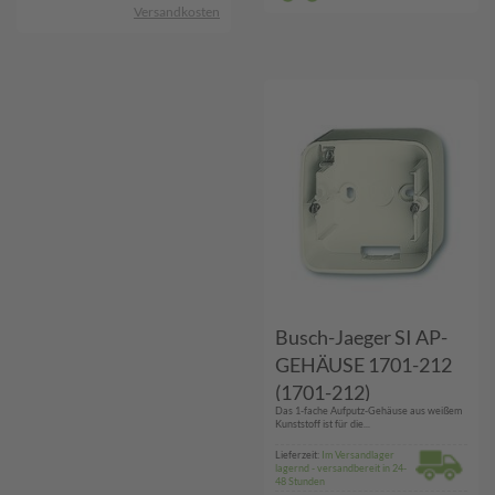
Versandkosten
Busch-Jaeger SI AP-
GEHÄUSE 1701-212
(1701-212)
Das 1-fache Aufputz-Gehäuse aus weißem
Kunststoff ist für die...
Lieferzeit:
Im Versandlager
lagernd - versandbereit in 24-
48 Stunden