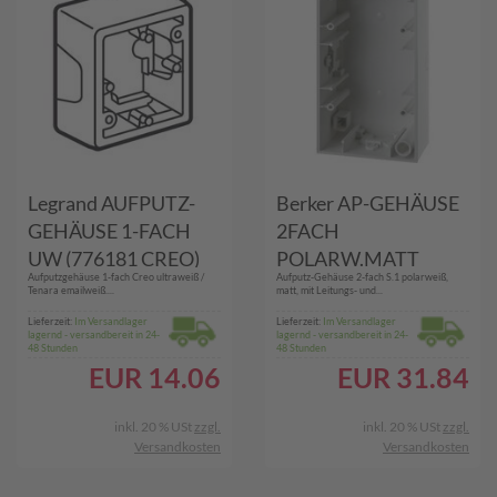
Legrand AUFPUTZ-
Berker AP-GEHÄUSE
GEHÄUSE 1-FACH
2FACH
UW (776181 CREO)
POLARW.MATT
Aufputzgehäuse 1-fach Creo ultraweiß /
Aufputz-Gehäuse 2-fach S.1 polarweiß,
(10429909 PWS
Tenara emailweiß....
matt, mit Leitungs- und...
S.1/Q.3)
Lieferzeit:
Im Versandlager
Lieferzeit:
Im Versandlager
lagernd - versandbereit in 24-
lagernd - versandbereit in 24-
48 Stunden
48 Stunden
EUR
14.06
EUR
31.84
inkl. 20 % USt
zzgl.
inkl. 20 % USt
zzgl.
Versandkosten
Versandkosten