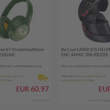
bel BT-Kinderkopfhörer
Be Cool EARBUDS HEL
(228264)
ENC 4XMIC (RB-EB220)
altbar, ANC Lautstärkenbegrenzung,
Die In-Ear-Earbuds bieten eine zuverlässig
sandlager lagernd -
Im Versandlager lagernd -
Lieferzeit:
 3-4 Tagen
versandbereit in 3-4 Tagen
60.97
EUR
EU
inkl. 20 % USt
inkl. 20 % USt
zzg