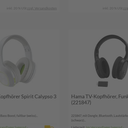
inkl. 20 % USt
zzgl. Versandkosten
inkl. 20 % USt
zzg
pfhörer Spirit Calypso 3
Hama TV-Kopfhörer, Funk
(221847)
ass Boost, faltbar (weiss)...
221847, mit Dongle, Bluetooth, Lautstärk
(schwarz)...
sandlager lagernd -
Im Versandlager lagernd -
Lieferzeit: