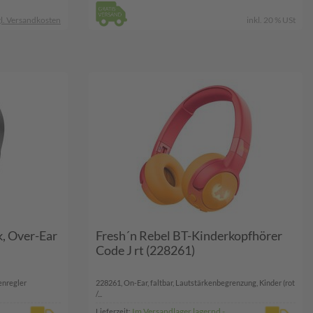
l. Versandkosten
inkl. 20 % USt
, Over-Ear
Fresh´n Rebel BT-Kinderkopfhörer
Code J rt (228261)
enregler
228261, On-Ear, faltbar, Lautstärkenbegrenzung, Kinder (rot
/...
Im Versandlager lagernd -
Lieferzeit: