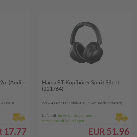
 2m (Audio-
Hama BT-Kopfhörer Spirit Silent
(221764)
20000 Hz,...
221764, Over-Ear, Hybric ANC, Mikro, Tasche (schwarz)...
Im Versandlager lagernd -
Lieferzeit:
versandbereit in 3-4 Tagen
17.77
51.96
R
EUR