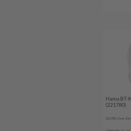
Hama BT-Ko
(221780)
221780, Over-Ear, B
Im Ver
Lieferzeit: