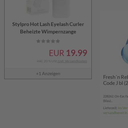
Stylpro Hot Lash Eyelash Curler
Beheizte Wimpernzange
19.99
EUR
inkl. 20 % USt
zzgl. Versandkosten
+1
Anzeigen
Fresh´n Re
Code J bl 
228262, On-Ear, f
(blau)...
Im Ver
Lieferzeit:
versandbereit in