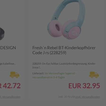
MDESIGN
Fresh´n Rebel BT-Kinderkopfhörer
Code J rs (228259)
e kabellose...
228259, On-Ear, faltbar, Lautstärkenbegrenzung, Kinder
(rosa /...
Im Versandlager lagernd -
Lieferzeit:
versandbereit in 3-4 Tagen
42.72
32.95
R
EUR
l. Versandkosten
inkl. 20 % USt
zzgl. Versandkosten