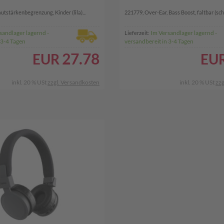
tstärkenbegrenzung, Kinder (lila)...
221779, Over-Ear, Bass Boost, faltbar (schw
sandlager lagernd -
Im Versandlager lagernd -
Lieferzeit:
 3-4 Tagen
versandbereit in 3-4 Tagen
27.78
EUR
EU
inkl. 20 % USt
zzgl. Versandkosten
inkl. 20 % USt
zzg