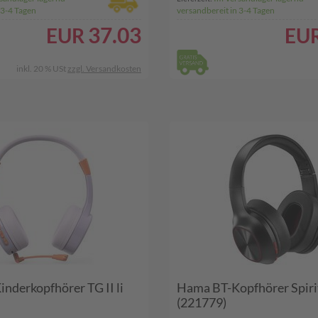
 3-4 Tagen
versandbereit in 3-4 Tagen
37.03
EUR
EU
inkl. 20 % USt
zzgl. Versandkosten
nderkopfhörer TG II li
Hama BT-Kopfhörer Spiri
(221779)