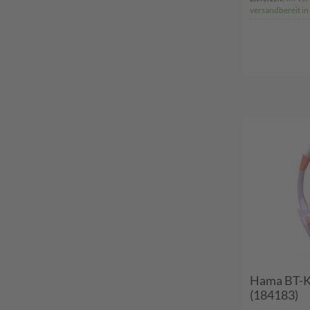
versandbereit in
Hama BT-Ki
(184183)