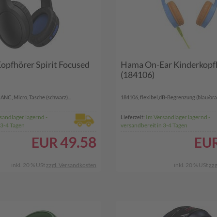
pfhörer Spirit Focused
Hama On-Ear Kinderkopfh
(184106)
ANC, Micro, Tasche (schwarz)...
184106, flexibel,dB-Begrenzung (blau/oran
sandlager lagernd -
Im Versandlager lagernd -
Lieferzeit:
 3-4 Tagen
versandbereit in 3-4 Tagen
49.58
EUR
EU
inkl. 20 % USt
zzgl. Versandkosten
inkl. 20 % USt
zzg