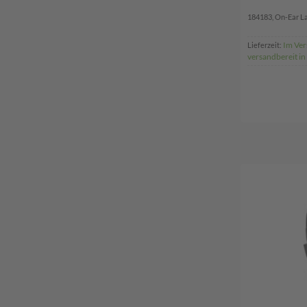
184183, On-Ear Lau
Im Ver
Lieferzeit:
versandbereit in