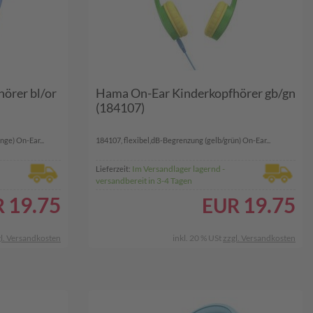
örer bl/or
Hama On-Ear Kinderkopfhörer gb/gn
(184107)
ge) On-Ear...
184107, flexibel,dB-Begrenzung (gelb/grün) On-Ear...
Im Versandlager lagernd -
Lieferzeit:
versandbereit in 3-4 Tagen
19.75
19.75
R
EUR
l. Versandkosten
inkl. 20 % USt
zzgl. Versandkosten