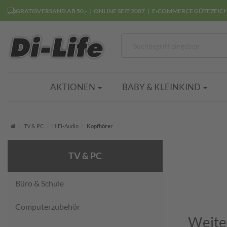
GRATISVERSAND AB 50,-
ONLINE SEIT 2007
E-COMMERCE GÜTEZEIC
AKTIONEN
BABY & KLEINKIND
Startseite
TV & PC
HiFi-Audio
Kopfhörer
TV & PC
Büro & Schule
Computerzubehör
Weite