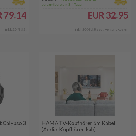
versandbereit in 3-4 Tagen
79.14
32.95
R
EUR
inkl. 20 % USt
inkl. 20 % USt
zzgl. Versandkosten
t Calypso 3
HAMA TV-Kopfhörer 6m Kabel
(Audio-Kopfhörer, kab)