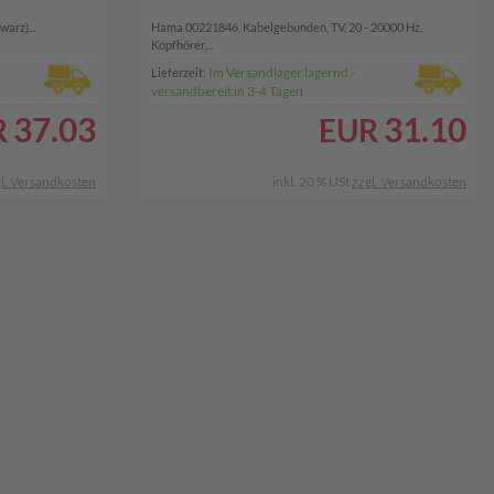
arz)...
Hama 00221846, Kabelgebunden, TV, 20 - 20000 Hz,
Kopfhörer,...
Im Versandlager lagernd -
Lieferzeit:
versandbereit in 3-4 Tagen
37.03
31.10
R
EUR
l. Versandkosten
inkl. 20 % USt
zzgl. Versandkosten