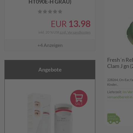
HT090E-H GRAU)
13.98
EUR
inkl. 20 % USt
zzgl. Versandkosten
+4
Anzeigen
Fresh´n Re
Clam J gn 
Angebote
228264, On-Ear, f
Kinder...
Im Ver
Lieferzeit:
versandbereit in