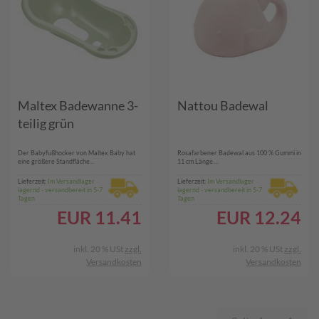
Maltex Badewanne 3-
Nattou Badewal
teilig grün
Der Babyfußhocker von Maltex Baby hat
Rosafarbener Badewal aus 100 % Gummi in
eine größere Standfläche...
11 cm Länge....
Lieferzeit:
Im Versandlager
Lieferzeit:
Im Versandlager
lagernd - versandbereit in 5-7
lagernd - versandbereit in 5-7
Tagen
Tagen
EUR
11.41
EUR
12.24
inkl. 20 % USt
zzgl.
inkl. 20 % USt
zzgl.
Versandkosten
Versandkosten