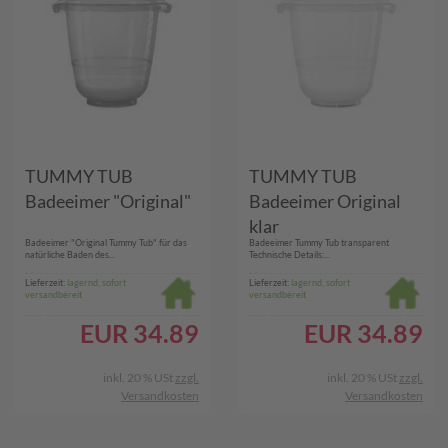
TUMMY TUB
TUMMY TUB
Badeeimer "Original"
Badeeimer Original
klar
Badeeimer "Original Tummy Tub" für das
Badeeimer Tummy Tub transparent
natürliche Baden des...
Technische Details:...
Lieferzeit:
lagernd, sofort
Lieferzeit:
lagernd, sofort
versandbereit
versandbereit
EUR
34.89
EUR
34.89
inkl. 20 % USt
zzgl.
inkl. 20 % USt
zzgl.
Versandkosten
Versandkosten