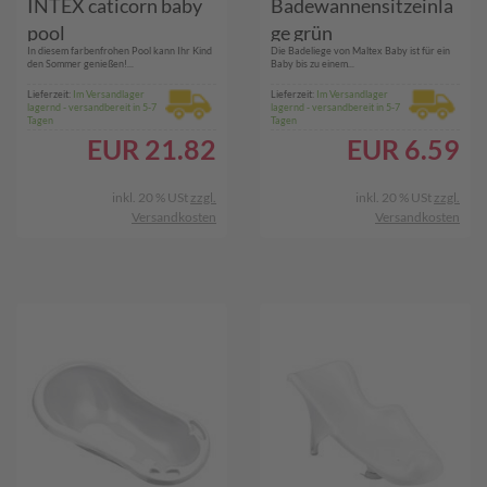
INTEX caticorn baby
Badewannensitzeinla
pool
ge grün
In diesem farbenfrohen Pool kann Ihr Kind
Die Badeliege von Maltex Baby ist für ein
den Sommer genießen!...
Baby bis zu einem...
Lieferzeit:
Im Versandlager
Lieferzeit:
Im Versandlager
lagernd - versandbereit in 5-7
lagernd - versandbereit in 5-7
Tagen
Tagen
EUR
21.82
EUR
6.59
inkl. 20 % USt
zzgl.
inkl. 20 % USt
zzgl.
Versandkosten
Versandkosten