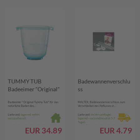
TUMMY TUB
Badewannenverschlu
Badeeimer "Original"
ss
Badeeimer "Original Tummy Tub" für das
MALTEX, Badewannenverschluss zum
natürliche Baden des...
Verschließen des Abflusses in...
Lieferzeit:
lagernd, sofort
Lieferzeit:
Im Versandlager
versandbereit
lagernd - versandbereit in 5-7
Tagen
EUR
34.89
EUR
4.79