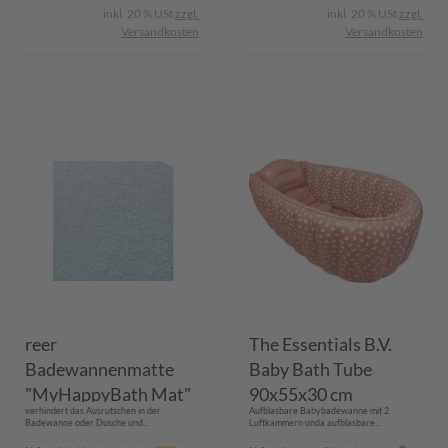
inkl. 20 % USt
zzgl.
inkl. 20 % USt
zzgl.
Versandkosten
Versandkosten
reer
The Essentials B.V.
Badewannenmatte
Baby Bath Tube
"MyHappyBath Mat"
90x55x30 cm
verhindert das Ausrutschen in der
Aufblasbare Babybadewanne mit 2
XL
Badewanne oder Dusche und...
Luftkammern unda aufblasbare...