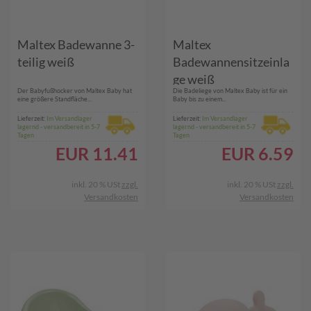
Maltex Badewanne 3-
Maltex
teilig weiß
Badewannensitzeinla
ge weiß
Der Babyfußhocker von Maltex Baby hat
Die Badeliege von Maltex Baby ist für ein
eine größere Standfläche...
Baby bis zu einem...
Lieferzeit:
Im Versandlager
Lieferzeit:
Im Versandlager
lagernd - versandbereit in 5-7
lagernd - versandbereit in 5-7
Tagen
Tagen
EUR
11.41
EUR
6.59
inkl. 20 % USt
zzgl.
inkl. 20 % USt
zzgl.
Versandkosten
Versandkosten