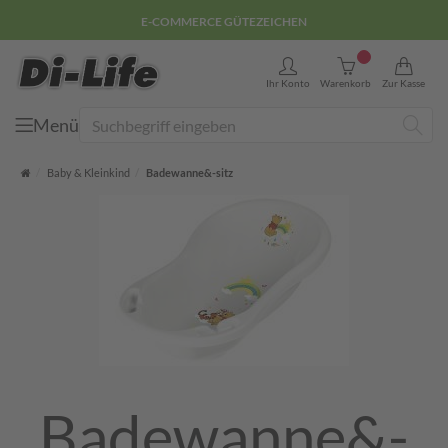
E-COMMERCE GÜTEZEICHEN
0
Ihr Konto
Warenkorb
Zur Kasse
Menü
Suche
Startseite
Baby & Kleinkind
Badewanne&-sitz
Badewanne&-