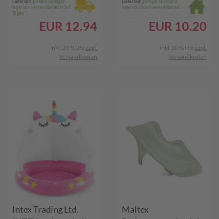
Lieferzeit:
Im Versandlager
Lieferzeit:
geringe Stückzahl
lagernd - versandbereit in 5-7
lagernd, sofort versandbereit
Tagen
EUR
12.94
EUR
10.20
inkl. 20 % USt
zzgl.
inkl. 20 % USt
zzgl.
Versandkosten
Versandkosten
Intex Trading Ltd.
Maltex