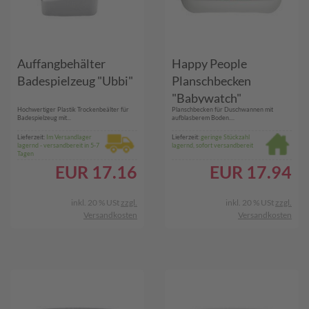
Auffangbehälter
Happy People
Badespielzeug "Ubbi"
Planschbecken
"Babywatch"
Hochwertiger Plastik Trockenbeälter für
Planschbecken für Duschwannen mit
Badespielzeug mit...
aufblasberem Boden....
Lieferzeit:
Im Versandlager
Lieferzeit:
geringe Stückzahl
lagernd - versandbereit in 5-7
lagernd, sofort versandbereit
Tagen
EUR
17.16
EUR
17.94
inkl. 20 % USt
zzgl.
inkl. 20 % USt
zzgl.
Versandkosten
Versandkosten