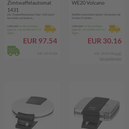
Zimtwaffelautomat
WE20 Volcano
1431
Der Zimtwaffelautomat Cloer 1431 backt
Waffeln sind einfach lecker! Am besten mit
herzhafte und leckere...
frischen Früchten...
Lieferzeit:
Im Versandlager
Lieferzeit:
Im Versandlager
lagernd - versandbereit in 5-7
lagernd - versandbereit in 5-7
Tagen
Tagen
EUR
97.54
EUR
30.16
inkl. 20 % USt
inkl. 20 % USt
zzgl.
Versandkosten