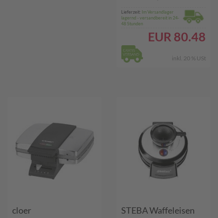
Lieferzeit:
Im Versandlager
lagernd - versandbereit in 24-
48 Stunden
EUR
80.48
inkl. 20 % USt
cloer
STEBA Waffeleisen