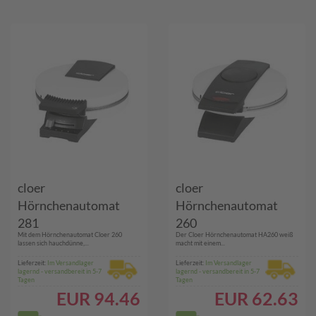
cloer
cloer
Hörnchenautomat
Hörnchenautomat
281
260
Mit dem Hörnchenautomat Cloer 260
Der Cloer Hörnchenautomat HA260 weiß
lassen sich hauchdünne,...
macht mit einem...
Lieferzeit:
Im Versandlager
Lieferzeit:
Im Versandlager
lagernd - versandbereit in 5-7
lagernd - versandbereit in 5-7
Tagen
Tagen
EUR
94.46
EUR
62.63