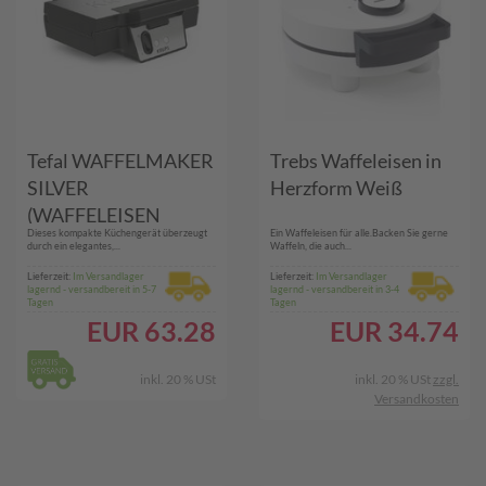
Tefal WAFFELMAKER
Trebs Waffeleisen in
SILVER
Herzform Weiß
(WAFFELEISEN
Dieses kompakte Küchengerät überzeugt
Ein Waffeleisen für alle.Backen Sie gerne
ICONIC)
durch ein elegantes,...
Waffeln, die auch...
Lieferzeit:
Im Versandlager
Lieferzeit:
Im Versandlager
lagernd - versandbereit in 5-7
lagernd - versandbereit in 3-4
Tagen
Tagen
EUR
63.28
EUR
34.74
inkl. 20 % USt
inkl. 20 % USt
zzgl.
Versandkosten