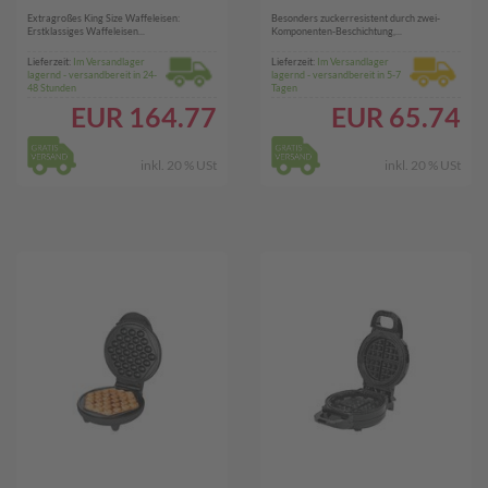
Extragroßes King Size Waffeleisen:
Besonders zuckerresistent durch zwei-
Erstklassiges Waffeleisen...
Komponenten-Beschichtung,...
Lieferzeit:
Im Versandlager
Lieferzeit:
Im Versandlager
lagernd - versandbereit in 24-
lagernd - versandbereit in 5-7
48 Stunden
Tagen
EUR
164.77
EUR
65.74
inkl. 20 % USt
inkl. 20 % USt