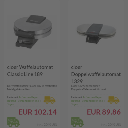
cloer Waffelautomat
cloer
Classic Line 189
Doppelwaffelautomat
1329
Der Waffelautomat Cloer 189 im mattierten
Cloer 1329 edelstahl matt
Metallgehäuse dient...
Doppelwaffelautomat für zwei...
Lieferzeit:
Im Versandlager
Lieferzeit:
Im Versandlager
lagernd - versandbereit in 5-7
lagernd - versandbereit in 5-7
Tagen
Tagen
EUR
102.14
EUR
89.86
inkl. 20 % USt
inkl. 20 % USt