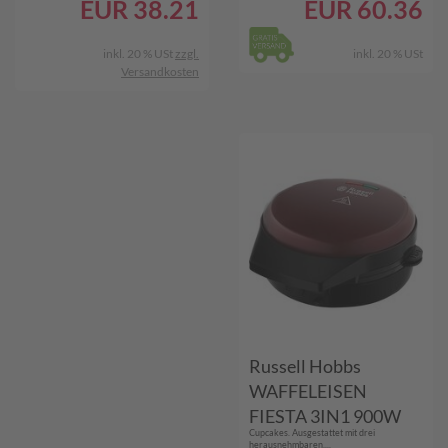
EUR
38.21
EUR
60.36
inkl. 20 % USt
zzgl.
inkl. 20 % USt
Versandkosten
Russell Hobbs
WAFFELEISEN
FIESTA 3IN1 900W
Cupcakes. Ausgestattet mit drei
(24620-56 SW/RO)
herausnehmbaren,...