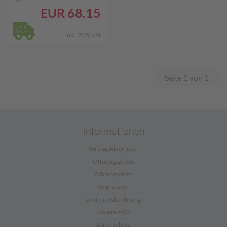
und Mini-Kuchen
EUR
68.15
inkl. 20 % USt
Seite 1 von 1
Informationen
Vertrag widerrufen
Öffnungszeiten
Zahlungsarten
Impressum
Widerrufsbelehrung
Unsere AGB
Datenschutz