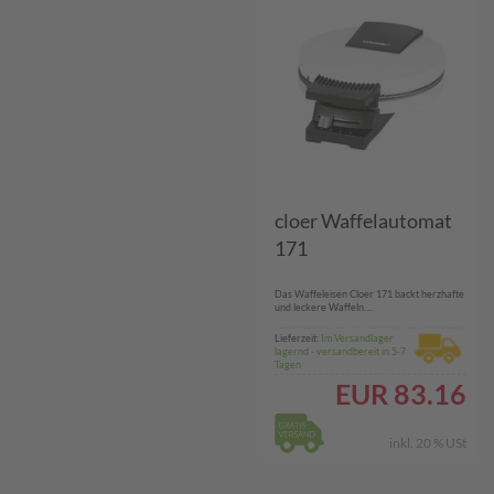
cloer Waffelautomat
171
Das Waffeleisen Cloer 171 backt herzhafte
und leckere Waffeln....
Lieferzeit:
Im Versandlager
lagernd - versandbereit in 5-7
Tagen
EUR
83.16
inkl. 20 % USt