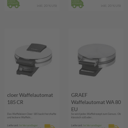
inkl. 20 % USt
inkl. 20 % USt
cloer Waffelautomat
GRAEF
185 CR
Waffelautomat WA 80
EU
Das Waffeleisen Cloer 185 backt herzhafte
So wird jedes Waffelrezept zum Genuss. Ob
und leckere Waffeln....
klassisch süß oder...
Lieferzeit:
Im Versandlager
Lieferzeit:
Im Versandlager