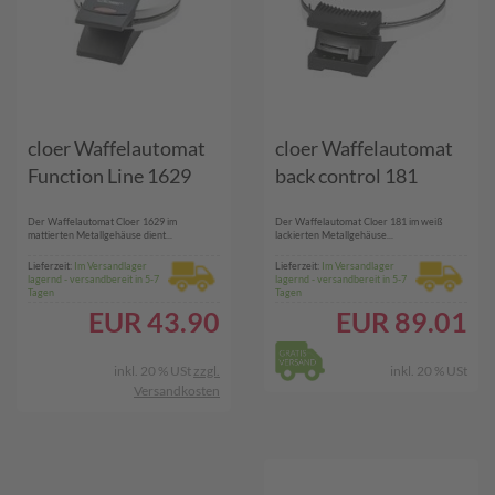
cloer Waffelautomat
cloer Waffelautomat
Function Line 1629
back control 181
Der Waffelautomat Cloer 1629 im
Der Waffelautomat Cloer 181 im weiß
mattierten Metallgehäuse dient...
lackierten Metallgehäuse...
Lieferzeit:
Im Versandlager
Lieferzeit:
Im Versandlager
lagernd - versandbereit in 5-7
lagernd - versandbereit in 5-7
Tagen
Tagen
EUR
43.90
EUR
89.01
inkl. 20 % USt
zzgl.
inkl. 20 % USt
Versandkosten