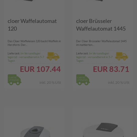
cloer Waffelautomat
cloer Brüsseler
120
Waffelautomat 1445
Das Cloer Waffeleisen 120 backt Waffeln in
Der Cloer Brüsseler Waffelautomat 1445
Herzform. Der...
im mattierten...
Lieferzeit:
Im Versandlager
Lieferzeit:
Im Versandlager
lagernd - versandbereit in 5-7
lagernd - versandbereit in 5-7
Tagen
Tagen
EUR
107.44
EUR
83.71
inkl. 20 % USt
inkl. 20 % USt