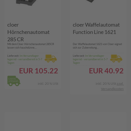
cloer
cloer Waffelautomat
Hörnchenautomat
Function Line 1621
285 CR
Mit dem Cloer Hörnchenautomat 285CR
Der Waffelautomat 1621 von Cloer eignet
lassen sich hauchdünne,...
sich zur Zubereitung...
Lieferzeit:
Im Versandlager
Lieferzeit:
Im Versandlager
lagernd - versandbereit in 5-7
lagernd - versandbereit in 5-7
Tagen
Tagen
EUR
105.22
EUR
40.92
inkl. 20 % USt
inkl. 20 % USt
zzgl.
Versandkosten