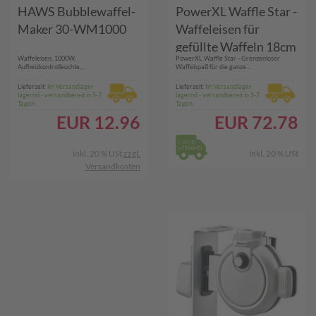
HAWS Bubblewaffel-
PowerXL Waffle Star -
Maker 30-WM1000
Waffeleisen für
gefüllte Waffeln 18cm
Waffeleisen, 1000W,
PowerXL Waffle Star - Grenzenloser
Aufheizkontrolleuchte,...
Waffelspaß für die ganze...
Lieferzeit:
Im Versandlager
Lieferzeit:
Im Versandlager
lagernd - versandbereit in 5-7
lagernd - versandbereit in 5-7
Tagen
Tagen
EUR
12.96
EUR
72.78
inkl. 20 % USt
zzgl.
inkl. 20 % USt
Versandkosten