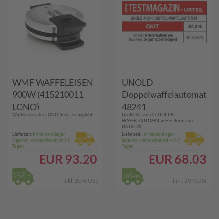
WMF WAFFELEISEN
UNOLD
900W (415210011
Doppelwaffelautomat
LONO)
48241
Waffeleisen, der LONO-Serie, ermöglicht...
Große Klasse: der DOPPEL-
WAFFELAUTOMAT in Herzform von
UNOLD®....
Lieferzeit:
Im Versandlager
Lieferzeit:
Im Versandlager
lagernd - versandbereit in 5-7
lagernd - versandbereit in 5-7
Tagen
Tagen
EUR
93.20
EUR
68.03
inkl. 20 % USt
inkl. 20 % USt