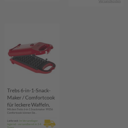
Versandkosten
Trebs 6-in-1-Snack-
Maker / Comfortcook
für leckere Waffeln,
Mit dem Trebs 6-in-1 Snackmaker 99356
Donuts, Cake Pops,
Comfortcook können Sie...
Madeleine-Kekse,
Lieferzeit:
Im Versandlager
lagernd - versandbereit in 3-4
Waffelschalen für Eis
Tagen