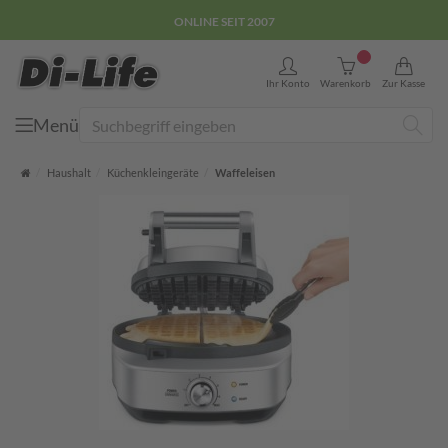
ONLINE SEIT 2007
0
Ihr Konto
Warenkorb
Zur Kasse
Menü
Suche
Startseite
Haushalt
Küchenkleingeräte
Waffeleisen