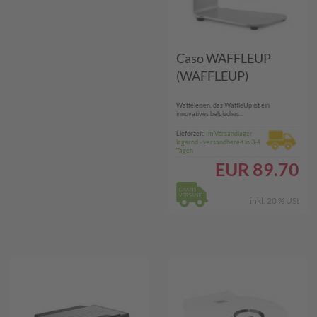
Caso WAFFLEUP
(WAFFLEUP)
Waffeleisen, das WaffleUp ist ein
innovatives belgisches...
Lieferzeit:
Im Versandlager
lagernd - versandbereit in 3-4
Tagen
EUR
89.70
inkl. 20 % USt