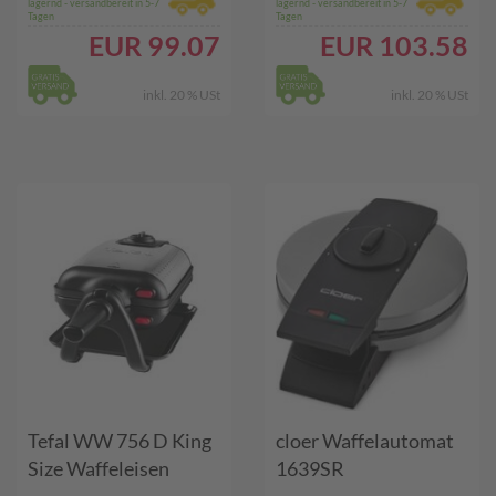
lagernd - versandbereit in 5-7
lagernd - versandbereit in 5-7
Tagen
Tagen
EUR
99.07
EUR
103.58
inkl. 20 % USt
inkl. 20 % USt
Tefal WW 756 D King
cloer Waffelautomat
Size Waffeleisen
1639SR