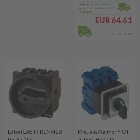
Lieferzeit:
Im Versandlager
lagernd - versandbereit in 24-
48 Stunden
EUR
64.61
inkl. 20 % USt
Eaton LASTTRENNER
Kraus & Naimer NOT-
P3-63 (P3-
AUSSCHALT.IN