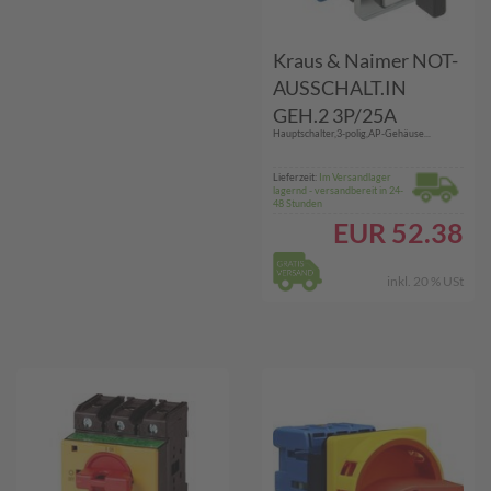
Kraus & Naimer NOT-
AUSSCHALT.IN
GEH.2 3P/25A
Hauptschalter,3-polig,AP-Gehäuse...
(KG20.T203/33.KL11
V)
Lieferzeit:
Im Versandlager
lagernd - versandbereit in 24-
48 Stunden
EUR
52.38
inkl. 20 % USt