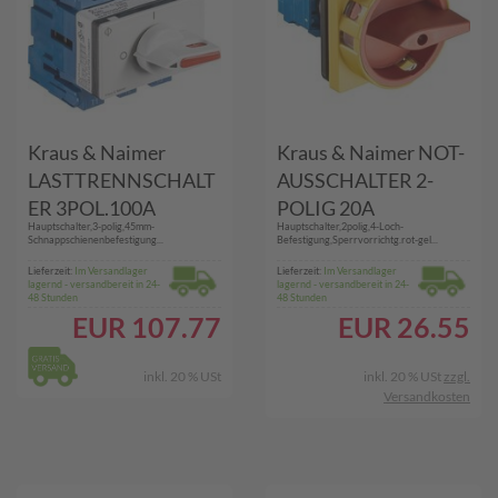
Kraus & Naimer
Kraus & Naimer NOT-
LASTTRENNSCHALT
AUSSCHALTER 2-
ER 3POL.100A
POLIG 20A
Hauptschalter,3-polig,45mm-
Hauptschalter,2polig,4-Loch-
(KG100.T303/58.VE2)
(KG10B.T202/01.E)
Schnappschienenbefestigung...
Befestigung,Sperrvorrichtg.rot-gel...
Lieferzeit:
Im Versandlager
Lieferzeit:
Im Versandlager
lagernd - versandbereit in 24-
lagernd - versandbereit in 24-
48 Stunden
48 Stunden
EUR
107.77
EUR
26.55
inkl. 20 % USt
inkl. 20 % USt
zzgl.
Versandkosten