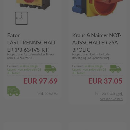
Eaton
Kraus & Naimer NOT-
LASTTRENNSCHALT
AUSSCHALTER 25A
ER (P3-63/IVS-RT)
3POLIG
Hauptschalter/Lasttrennschalter Ein-Aus
Hauptschalter 3polig mit 4-Loch-
(KG20A.T203/01.E)
nach IEC/EN 60947-3,...
Befestigung und Sperrvorrichtg...
Lieferzeit:
Im Versandlager
Lieferzeit:
Im Versandlager
lagernd - versandbereit in 24-
lagernd - versandbereit in 24-
48 Stunden
48 Stunden
EUR
97.69
EUR
37.05
inkl. 20 % USt
inkl. 20 % USt
zzgl.
Versandkosten