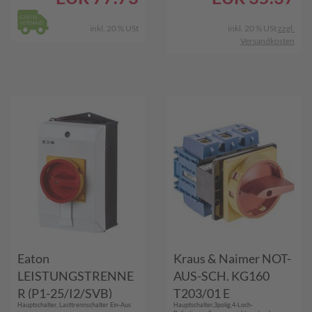
inkl. 20 % USt
inkl. 20 % USt
zzgl.
Versandkosten
Eaton
Kraus & Naimer NOT-
LEISTUNGSTRENNE
AUS-SCH. KG160
R (P1-25/I2/SVB)
T203/01 E
Hauptschalter, Lasttrennschalter Ein-Aus
Hauptschalter,3polig,4-Loch-
(KG160.T203/01.E)