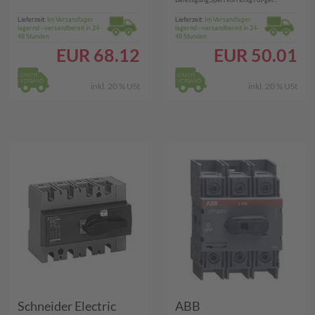
V)
Lieferzeit:
Im Versandlager
Lieferzeit:
Im Versandlager
lagernd - versandbereit in 24-
lagernd - versandbereit in 24-
48 Stunden
48 Stunden
EUR
68.12
EUR
50.01
inkl. 20 % USt
inkl. 20 % USt
Schneider Electric
ABB