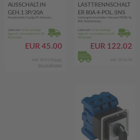
AUSSCHALT.IN
LASTTRENNSCHALT
GEH.1 3P/20A
ER 80A 4-POL. (INS
Hauptschalter,3-polig,AP-Gehäuse...
Leistungstrennschalter Interpact INS80, 4p,
(KG10.T203/33.KS11
80 INTERPACT)
80A. Netzwerktyp:...
V)
Lieferzeit:
Im Versandlager
Lieferzeit:
Im Versandlager
lagernd - versandbereit in 24-
lagernd - versandbereit in 24-
48 Stunden
48 Stunden
EUR
45.00
EUR
122.02
inkl. 20 % USt
zzgl.
inkl. 20 % USt
Versandkosten