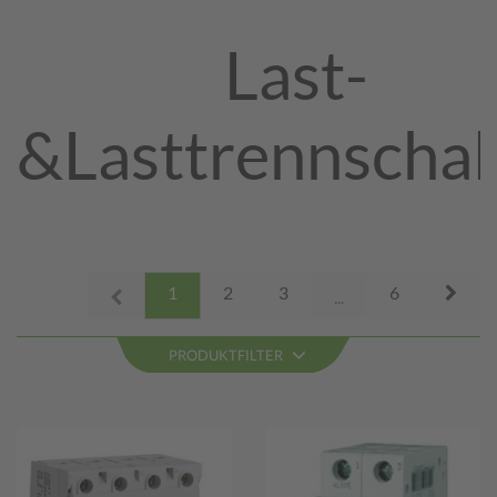
Last-
&Lasttrennschal
Next
1
2
3
6
Prev
...
PRODUKTFILTER