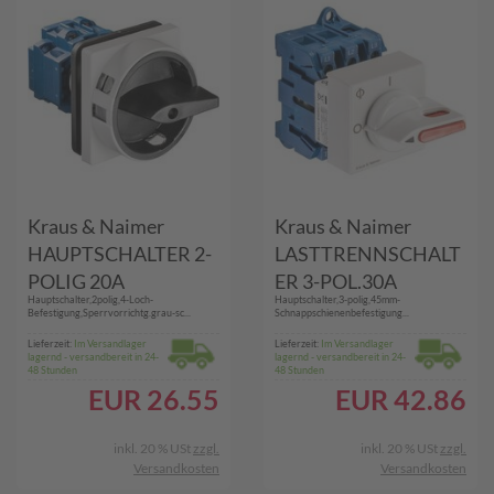
Kraus & Naimer
Kraus & Naimer
HAUPTSCHALTER 2-
LASTTRENNSCHALT
POLIG 20A
ER 3-POL.30A
Hauptschalter,2polig,4-Loch-
Hauptschalter,3-polig,45mm-
(KG10B.T102/01.E)
(KG32A.T303/58.VE2)
Befestigung,Sperrvorrichtg.grau-sc...
Schnappschienenbefestigung...
Lieferzeit:
Im Versandlager
Lieferzeit:
Im Versandlager
lagernd - versandbereit in 24-
lagernd - versandbereit in 24-
48 Stunden
48 Stunden
EUR
26.55
EUR
42.86
inkl. 20 % USt
zzgl.
inkl. 20 % USt
zzgl.
Versandkosten
Versandkosten