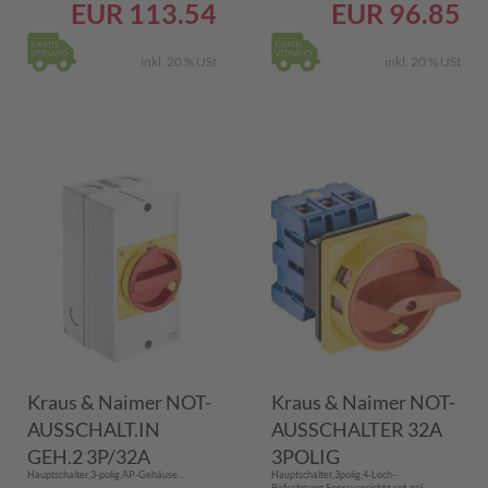
EUR
113.54
EUR
96.85
inkl. 20 % USt
inkl. 20 % USt
Kraus & Naimer NOT-
Kraus & Naimer NOT-
AUSSCHALT.IN
AUSSCHALTER 32A
GEH.2 3P/32A
3POLIG
Hauptschalter,3-polig,AP-Gehäuse...
Hauptschalter,3polig,4-Loch-
(KG32.T203/33.KL11
(KG32B.T203/01.E)
Befestigung,Sperrvorrichtg.rot-gel...