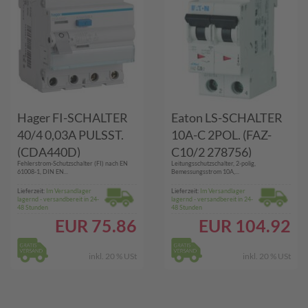
Hager FI-SCHALTER
Eaton LS-SCHALTER
40/4 0,03A PULSST.
10A-C 2POL. (FAZ-
(CDA440D)
C10/2 278756)
Fehlerstrom-Schutzschalter (FI) nach EN
Leitungsschutzschalter, 2-polig,
61008-1, DIN EN...
Bemessungsstrom 10A,...
Lieferzeit:
Im Versandlager
Lieferzeit:
Im Versandlager
lagernd - versandbereit in 24-
lagernd - versandbereit in 24-
48 Stunden
48 Stunden
EUR
75.86
EUR
104.92
inkl. 20 % USt
inkl. 20 % USt