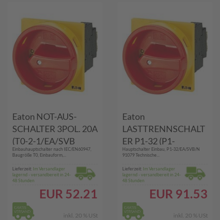
Eaton NOT-AUS-
Eaton
SCHALTER 3POL. 20A
LASTTRENNSCHALT
(T0-2-1/EA/SVB
ER P1-32 (P1-
Einbauhauptschalter nach IEC/EN60947,
Hauptschalter Einbau, P1-32/EA/SVB/N
038873)
32/EA/SVB/N 91079)
Baugröße T0, Einbauform,...
91079 Technische...
Lieferzeit:
Im Versandlager
Lieferzeit:
Im Versandlager
lagernd - versandbereit in 24-
lagernd - versandbereit in 24-
48 Stunden
48 Stunden
EUR
52.21
EUR
91.53
inkl. 20 % USt
inkl. 20 % USt