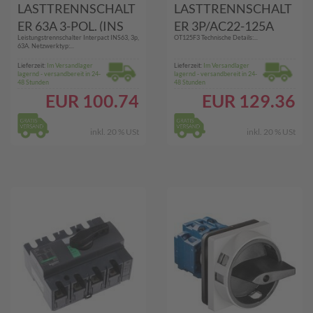
LASTTRENNSCHALT
LASTTRENNSCHALT
ER 63A 3-POL. (INS
ER 3P/AC22-125A
Leistungstrennschalter Interpact INS63, 3p,
OT125F3 Technische Details:...
63 INTERPACT)
(OT125F3
63A. Netzwerktyp:...
/BODENEINBAU)
Lieferzeit:
Im Versandlager
Lieferzeit:
Im Versandlager
lagernd - versandbereit in 24-
lagernd - versandbereit in 24-
48 Stunden
48 Stunden
EUR
100.74
EUR
129.36
inkl. 20 % USt
inkl. 20 % USt