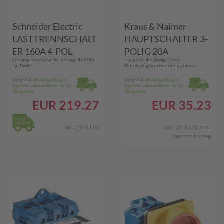
Schneider Electric
Kraus & Naimer
LASTTRENNSCHALT
HAUPTSCHALTER 3-
ER 160A 4-POL.
POLIG 20A
Leistungstrennschalter Interpact INS160,
Hauptschalter,3polig,4-Loch-
(INS160 INTERPACT)
(KG10B.T103/01.E)
4p, 160A....
Befestigung,Sperrvorrichtg.grau-sc...
Lieferzeit:
Im Versandlager
Lieferzeit:
Im Versandlager
lagernd - versandbereit in 24-
lagernd - versandbereit in 24-
48 Stunden
48 Stunden
EUR
219.27
EUR
35.23
inkl. 20 % USt
inkl. 20 % USt
zzgl.
Versandkosten