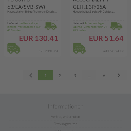
63/EA/SVB-SW)
GEH.1 3P/25A
Hauptschalter Einbau Technische Details:...
Hauptschalter,3-polig,AP-Gehäuse...
(KG20.T203/33.KS11
V)
Lieferzeit:
Im Versandlager
Lieferzeit:
Im Versandlager
lagernd - versandbereit in 24-
lagernd - versandbereit in 24-
48 Stunden
48 Stunden
EUR
130.41
EUR
51.64
inkl. 20 % USt
inkl. 20 % USt
Prev
Next
1
2
3
...
6
Informationen
Vertrag widerrufen
Öffnungszeiten