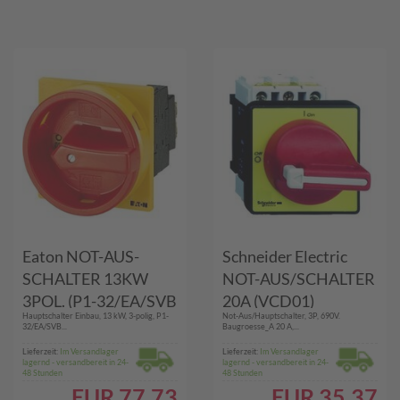
Eaton NOT-AUS-
Schneider Electric
SCHALTER 13KW
NOT-AUS/SCHALTER
3POL. (P1-32/EA/SVB
20A (VCD01)
Hauptschalter Einbau, 13 kW, 3-polig, P1-
Not-Aus/Hauptschalter, 3P, 690V.
081438)
32/EA/SVB...
Baugroesse_A 20 A,...
Lieferzeit:
Im Versandlager
Lieferzeit:
Im Versandlager
lagernd - versandbereit in 24-
lagernd - versandbereit in 24-
48 Stunden
48 Stunden
EUR
77.73
EUR
35.37