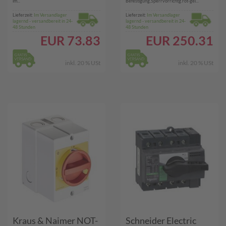
im...
Befestigung,Sperrvorrichtg.rot-gel...
Lieferzeit:
Im Versandlager
Lieferzeit:
Im Versandlager
lagernd - versandbereit in 24-
lagernd - versandbereit in 24-
48 Stunden
48 Stunden
EUR
73.83
EUR
250.31
inkl. 20 % USt
inkl. 20 % USt
Kraus & Naimer NOT-
Schneider Electric