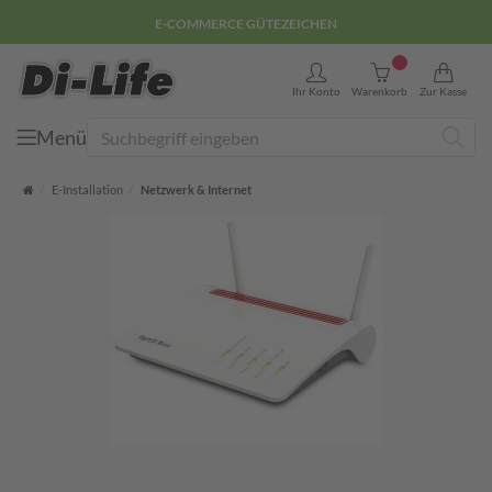
E-COMMERCE GÜTEZEICHEN
0
Ihr Konto
Warenkorb
Zur Kasse
Menü
Suche
Startseite
E-Installation
Netzwerk & Internet