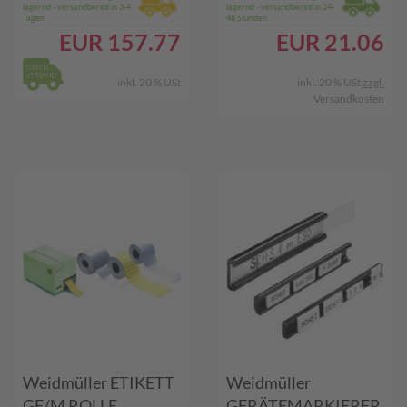
lagernd - versandbereit in 3-4
lagernd - versandbereit in 24-
Tagen
48 Stunden
EUR
157.77
EUR
21.06
inkl. 20 % USt
inkl. 20 % USt
zzgl.
Versandkosten
Weidmüller ETIKETT
Weidmüller
GE/M ROLLE
GERÄTEMARKIERER,