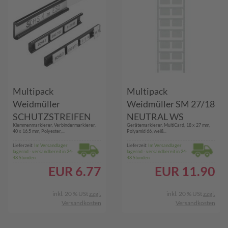
Multipack
Multipack
Weidmüller
Weidmüller SM 27/18
SCHUTZSTREIFEN
NEUTRAL WS
Klemmenmarkierer, Verbindermarkierer,
Gerätemarkierer, MultiCard, 18 x 27 mm,
KLAR (029400 STR 5)
(169986) - 16 Stück
40 x 16,5 mm, Polyester,...
Polyamid 66, weiß...
- 20 Stück
Lieferzeit:
Im Versandlager
Lieferzeit:
Im Versandlager
lagernd - versandbereit in 24-
lagernd - versandbereit in 24-
48 Stunden
48 Stunden
EUR
6.77
EUR
11.90
inkl. 20 % USt
zzgl.
inkl. 20 % USt
zzgl.
Versandkosten
Versandkosten