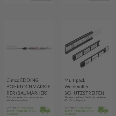
Cimco EDDING
Multipack
BOHRLOCHMARKIE
Weidmüller
RER (BAUMARKER)
SCHUTZSTREIFEN
Bohrlochmarker zum permanenten
Klemmenmarkierer, Verbindermarkierer,
F.SCHT 5S (163194
Markieren an schwer...
40 x 7 mm, Polyester,...
STR 5S F.SCHT) - 20
Lieferzeit:
Im Versandlager
Lieferzeit:
Im Versandlager
lagernd - versandbereit in 24-
lagernd - versandbereit in 24-
Stück
48 Stunden
48 Stunden