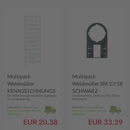
Multipack
Multipack
Weidmüller
Weidmüller SM 27/18
KENNZEICHNUNGS
SCHWARZ
Der WAD Verbindermarkierer ist geeignet
Gerätemarkierer, MultiCard, 48 x 27 mm,
MATERIAL (WAD 5
(1716630000) - 25
für die Klemmen der...
Polyamid 66,...
MC NE WS) - 48 Stück
Stück
Lieferzeit:
Im Versandlager
Lieferzeit:
Im Versandlager
lagernd - versandbereit in 24-
lagernd - versandbereit in 24-
48 Stunden
48 Stunden
EUR
20.38
EUR
33.39