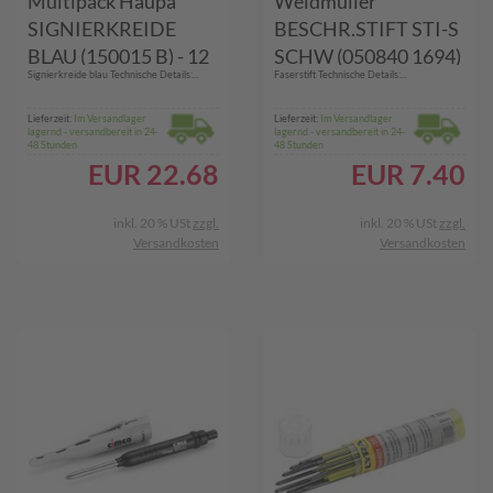
Multipack Haupa
Weidmüller
SIGNIERKREIDE
BESCHR.STIFT STI-S
BLAU (150015 B) - 12
SCHW (050840 1694)
Signierkreide blau Technische Details:...
Faserstift Technische Details:...
Stück
Lieferzeit:
Im Versandlager
Lieferzeit:
Im Versandlager
lagernd - versandbereit in 24-
lagernd - versandbereit in 24-
48 Stunden
48 Stunden
EUR
22.68
EUR
7.40
inkl. 20 % USt
zzgl.
inkl. 20 % USt
zzgl.
Versandkosten
Versandkosten