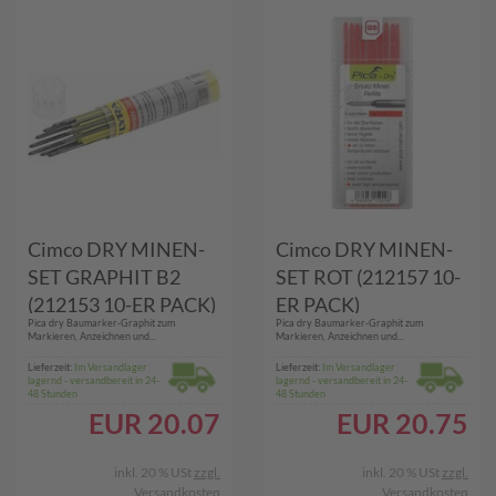
Cimco DRY MINEN-
Cimco DRY MINEN-
SET GRAPHIT B2
SET ROT (212157 10-
(212153 10-ER PACK)
ER PACK)
Pica dry Baumarker-Graphit zum
Pica dry Baumarker-Graphit zum
Markieren, Anzeichnen und...
Markieren, Anzeichnen und...
Lieferzeit:
Im Versandlager
Lieferzeit:
Im Versandlager
lagernd - versandbereit in 24-
lagernd - versandbereit in 24-
48 Stunden
48 Stunden
EUR
20.07
EUR
20.75
inkl. 20 % USt
zzgl.
inkl. 20 % USt
zzgl.
Versandkosten
Versandkosten