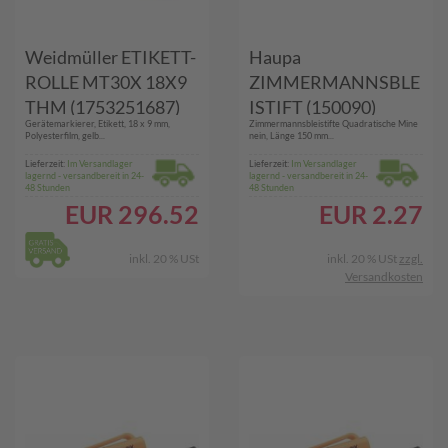
Weidmüller ETIKETT-
Haupa
ROLLE MT30X 18X9
ZIMMERMANNSBLE
THM (1753251687)
ISTIFT (150090)
Gerätemarkierer, Etikett, 18 x 9 mm,
Zimmermannsbleistifte Quadratische Mine
Polyesterfilm, gelb...
nein, Länge 150 mm...
Lieferzeit:
Im Versandlager
Lieferzeit:
Im Versandlager
lagernd - versandbereit in 24-
lagernd - versandbereit in 24-
48 Stunden
48 Stunden
EUR
296.52
EUR
2.27
inkl. 20 % USt
inkl. 20 % USt
zzgl.
Versandkosten