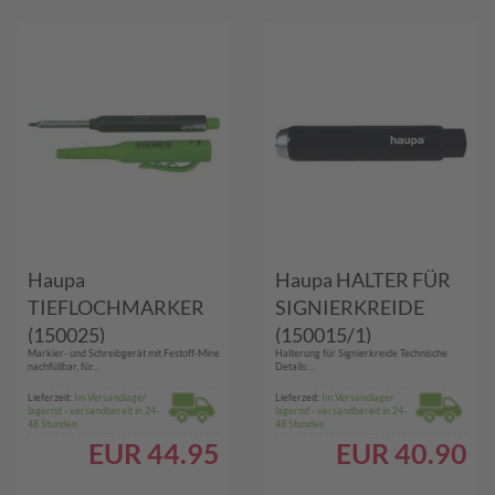
Haupa
Haupa HALTER FÜR
TIEFLOCHMARKER
SIGNIERKREIDE
(150025)
(150015/1)
Markier- und Schreibgerät mit Festoff-Mine
Halterung für Signierkreide Technische
nachfüllbar, für...
Details:...
Lieferzeit:
Im Versandlager
Lieferzeit:
Im Versandlager
lagernd - versandbereit in 24-
lagernd - versandbereit in 24-
48 Stunden
48 Stunden
EUR
44.95
EUR
40.90