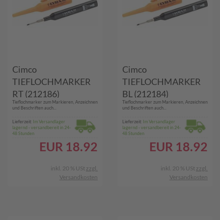
Cimco
Cimco
TIEFLOCHMARKER
TIEFLOCHMARKER
RT (212186)
BL (212184)
Tieflochmarker zum Markieren, Anzeichnen
Tieflochmarker zum Markieren, Anzeichnen
und Beschriften auch...
und Beschriften auch...
Lieferzeit:
Im Versandlager
Lieferzeit:
Im Versandlager
lagernd - versandbereit in 24-
lagernd - versandbereit in 24-
48 Stunden
48 Stunden
EUR
18.92
EUR
18.92
inkl. 20 % USt
zzgl.
inkl. 20 % USt
zzgl.
Versandkosten
Versandkosten