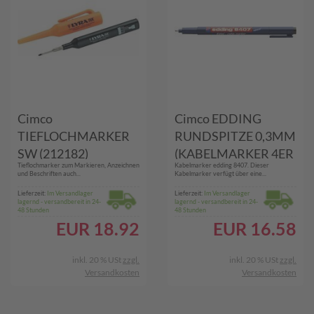
Cimco
Cimco EDDING
TIEFLOCHMARKER
RUNDSPITZE 0,3MM
SW (212182)
(KABELMARKER 4ER
Tieflochmarker zum Markieren, Anzeichnen
Kabelmarker edding 8407. Dieser
SET)
und Beschriften auch...
Kabelmarker verfügt über eine...
Lieferzeit:
Im Versandlager
Lieferzeit:
Im Versandlager
lagernd - versandbereit in 24-
lagernd - versandbereit in 24-
48 Stunden
48 Stunden
EUR
18.92
EUR
16.58
inkl. 20 % USt
zzgl.
inkl. 20 % USt
zzgl.
Versandkosten
Versandkosten