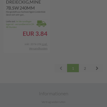
DREIECKIG,MINE
7B,SW 240MM
Hergestellt aus hochwertigem Lindenholz
(150041
(lässt sich sehr gut...
MULTIGRAPH)
Lieferzeit:
Im Versandlager
lagernd - versandbereit in 24-
48 Stunden
EUR
3.84
inkl. 20 % USt
zzgl.
Versandkosten
Prev
Next
1
2
Informationen
Vertrag widerrufen