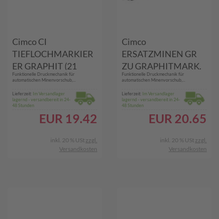
Cimco CI
Cimco
TIEFLOCHMARKIER
ERSATZMINEN GR
ER GRAPHIT (21
ZU GRAPHITMARK.
Funktionelle Druckmechanik für
Funktionelle Druckmechanik für
3150)
(212152
automatischen Minenvorschub,...
automatischen Minenvorschub,...
(VPE=12STK))
Lieferzeit:
Im Versandlager
Lieferzeit:
Im Versandlager
lagernd - versandbereit in 24-
lagernd - versandbereit in 24-
48 Stunden
48 Stunden
EUR
19.42
EUR
20.65
inkl. 20 % USt
zzgl.
inkl. 20 % USt
zzgl.
Versandkosten
Versandkosten