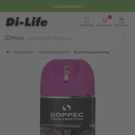
ONLINE SEIT 2007
0
Ihr Konto
Warenkorb
Zur Kasse
Menü
Suche
Startseite
E-Installation
Installationsmaterial
Beschriftungswerkzeug