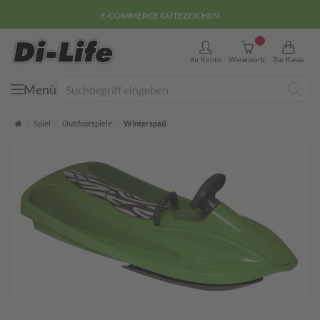
E-COMMERCE GÜTEZEICHEN
0
Ihr Konto
Warenkorb
Zur Kasse
Menü
Suche
Startseite
Spiel
Outdoorspiele
Winterspaß