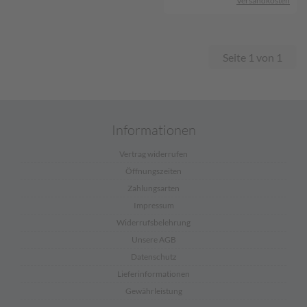
Versandkosten
Seite 1 von 1
Informationen
Vertrag widerrufen
Öffnungszeiten
Zahlungsarten
Impressum
Widerrufsbelehrung
Unsere AGB
Datenschutz
Lieferinformationen
Gewährleistung