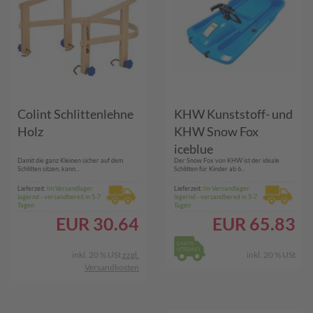
Colint Schlittenlehne
KHW Kunststoff- und
Holz
KHW Snow Fox
iceblue
Damit die ganz Kleinen sicher auf dem
Der Snow Fox von KHW ist der ideale
Schlitten sitzen, kann...
Schlitten für Kinder ab 6...
Lieferzeit:
Im Versandlager
Lieferzeit:
Im Versandlager
lagernd - versandbereit in 5-7
lagernd - versandbereit in 5-7
Tagen
Tagen
EUR
30.64
EUR
65.83
inkl. 20 % USt
zzgl.
inkl. 20 % USt
Versandkosten