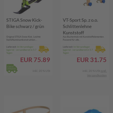
STIGA Snow Kick-
VT-Sport Sp. z o.o.
Bike schwarz / grün
Schlittenlehne
Kunststoff
Original STIGA Snow Kick. Leichte
Aus Buchenholz mit Kunststoffelementen.
Stahl/Aluminiumkonstruktion....
Passend für alle...
Lieferzeit:
Im Versandlager
Lieferzeit:
Im Versandlager
lagernd - versandbereit in 5-7
lagernd - versandbereit in 5-7
Tagen
Tagen
EUR
75.89
EUR
31.75
inkl. 20 % USt
inkl. 20 % USt
zzgl.
Versandkosten