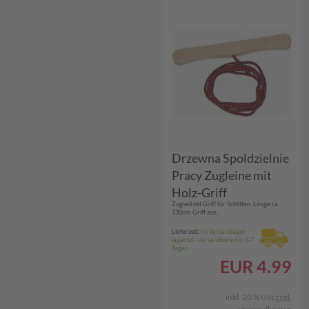
Drzewna Spoldzielnie
Pracy Zugleine mit
Holz-Griff
Zugseil mit Griff für Schlitten. Länge ca.
130cm. Griff aus...
Lieferzeit:
Im Versandlager
lagernd - versandbereit in 5-7
Tagen
EUR
4.99
inkl. 20 % USt
zzgl.