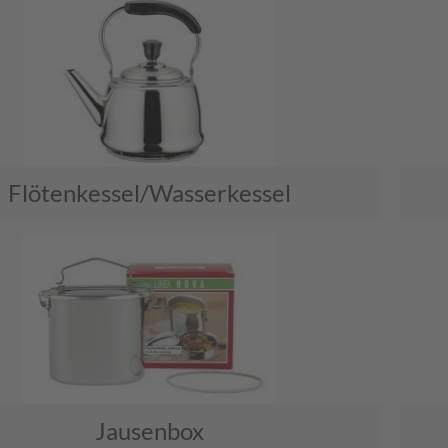
Flötenkessel/Wasserkessel
Jausenbox